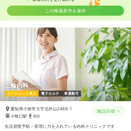
気になる
詳細を見る
この検索条件を保存
一時募集休止
日勤のみ（パート）
1,400
給与
時給
円
時間
8:30～17:30
（休憩60分）
日祝休み
時給1,400円以上可
気になる
詳細を見る
三輪内科
その他
療養型病院
正看護師
エージェント求人
電子カルテ
車通勤可
一時募集休止
日勤のみ（常勤）
愛知県小牧市大字北外山2468-1
施設詳細
25.8
給与
万円
/月
賞与2.5ヶ月
小牧口駅
8分
※一例
時間
8:30～17:30
（休憩60分）
生活習慣予防・管理に力を入れている内科クリニックです