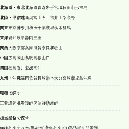
北海道・東北
北海道
青森
岩手
宮城
秋田
山形
福島
北陸・甲信越
新潟
富山
石川
福井
山梨
長野
関東
東京
神奈川
埼玉
千葉
茨城
栃木
群馬
東海
愛知
岐阜
静岡
三重
関西
大阪
京都
兵庫
滋賀
奈良
和歌山
中国
広島
岡山
鳥取
島根
山口
四国
徳島
香川
愛媛
高知
九州・沖縄
福岡
佐賀
長崎
熊本
大分
宮崎
鹿児島
沖縄
職種で探す
正看護師
准看護師
保健師
助産師
担当業務で探す
病棟
外来
オペ室(手術室)
救急外来
ICU系
透析
訪問看護