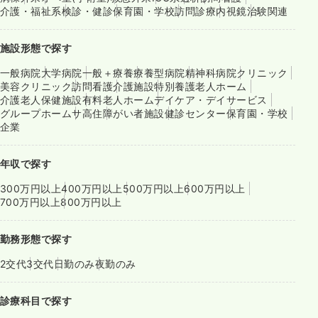
介護・福祉系
検診・健診
保育園・学校
訪問診療
内視鏡
治験関連
施設形態で探す
一般病院
大学病院
一般＋療養
療養型病院
精神科病院
クリニック
美容クリニック
訪問看護
介護施設
特別養護老人ホーム
介護老人保健施設
有料老人ホーム
デイケア・デイサービス
グループホーム
サ高住
障がい者施設
健診センター
保育園・学校
企業
年収で探す
300万円以上
400万円以上
500万円以上
600万円以上
700万円以上
800万円以上
勤務形態で探す
2交代
3交代
日勤のみ
夜勤のみ
診療科目で探す