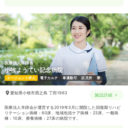
一時募集休止
日勤のみ（常勤）
21.0
給与
万円
/月
賞与2回
※一例
時間
8:30～19:30
（休憩180分）
4週8休以上
月給26万円以上可
気になる
詳細を見る
医療法人羊蹄会
小牧ようてい記念病院
一時募集休止
2交代（常勤）
エージェント求人
電子カルテ
車通勤可
託児所
寮
29.0
給与
万円
/月
賞与2回
※一例
時間
8:30～17:30
愛知県小牧市西之島 丁田1963
施設詳細
4週8休以上
月給34万円以上可
医療法人羊蹄会が運営する2019年3月に開院した回復期リハビ
気になる
詳細を見る
リテーション病棟：60床、地域包括ケア病棟：23床、一般病
棟：10床、療養病棟：27床の病院です。