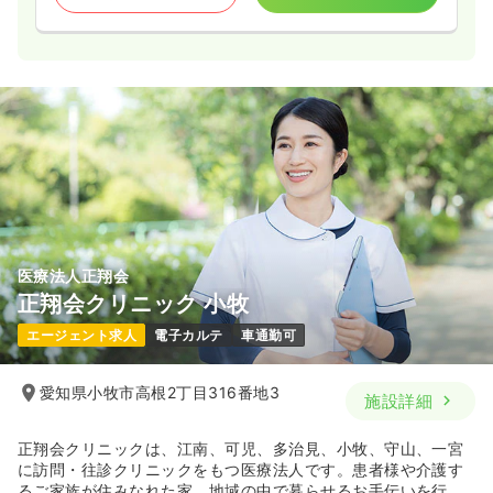
医療法人正翔会
正翔会クリニック 小牧
エージェント求人
電子カルテ
車通勤可
愛知県小牧市高根2丁目316番地3
施設詳細
正翔会クリニックは、江南、可児、多治見、小牧、守山、一宮
に訪問・往診クリニックをもつ医療法人です。患者様や介護す
るご家族が住みなれた家、地域の中で暮らせるお手伝いを行な