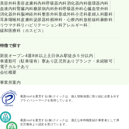
美容外科
美容皮膚科
内科
呼吸器内科
消化器内科
循環器内科
血液内科
腎臓内科
糖尿病内科
外科
呼吸器外科
心臓血管外科
消化器外科
脳神経外科
整形外科
形成外科
小児科
産婦人科
眼科
耳鼻咽喉科
皮膚科
泌尿器科
精神科・心療内科
放射線科
麻酔科
リウマチ科
リハビリテーション科
アレルギー科
緩和医療科（ホスピス）
特徴で探す
新規オープン
4週8休以上
土日休み
駅徒歩５分以内
車通勤可（駐車場有）
寮あり
託児所あり
ブランク・未経験可
電子カルテあり
会社概要
事業所案内
看護roo!を運営する(株)クイックは、個人情報保護に取り組む企業を示す
プライバシーマークを取得しています。
看護roo!を運営する(株)クイックは、適正な有料職業紹介事業者として厚
生労働省より認定を受けています。