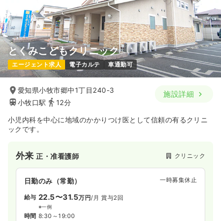
とくみこどもクリニック
エージェント求人
電子カルテ
車通勤可
愛知県小牧市郷中1丁目240-3
施設詳細
小牧口駅
12分
小児内科を中心に地域のかかりつけ医として信頼の有るクリニ
ックです。
外来
クリニック
正・准看護師
一時募集休止
日勤のみ（常勤）
22.5〜31.5
給与
万円
/月
賞与2回
※一例
時間
8:30～19:00