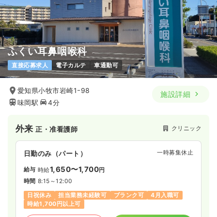
ふくい耳鼻咽喉科
直接応募求人
電子カルテ
車通勤可
愛知県小牧市岩崎1ｰ98
施設詳細
味岡駅
4分
外来
クリニック
正・准看護師
一時募集休止
日勤のみ（パート）
1,650〜1,700
給与
時給
円
時間
8:15～12:00
日祝休み
担当業務未経験可
ブランク可
4月入職可
時給1,700円以上可