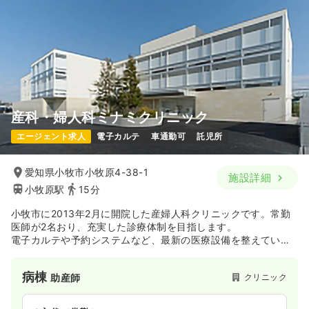
産科・婦人科ミナミクリニック
エージェント求人
電子カルテ
車通勤可
託児所
愛知県小牧市小牧原4-38-1
施設詳細
小牧原駅
15分
小牧市に2013年2月に開院した産婦人科クリニックです。常勤
医師が2名おり、充実した診療体制を目指します。
電子カルテや予約システムなど、最新の医療設備を整えていま
す。
病棟
クリニック
助産師