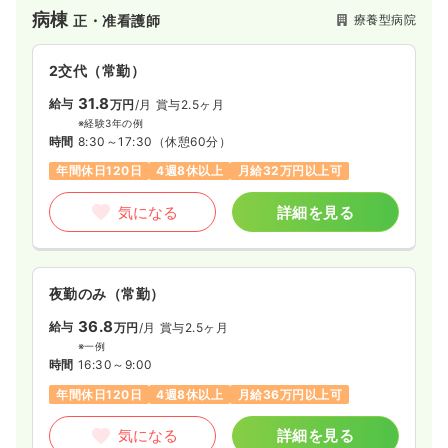
病棟
一時募集休止
療養型病院
正・准看護師
夜勤のみ（パート）
2.6
給与
万円〜
/回
2交代（常勤）
時間
17:00～9:00
31.8
給与
万円
/月
賞与2.5ヶ月
気になる
詳細を見る
※経験3年の例
時間
8:30～17:30
（休憩60分）
年間休日120日
4週8休以上
月給32万円以上可
気になる
詳細を見る
夜勤のみ（常勤）
36.8
給与
万円
/月
賞与2.5ヶ月
※一例
時間
16:30～9:00
年間休日120日
4週8休以上
月給36万円以上可
気になる
詳細を見る