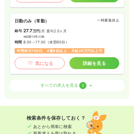
一時募集休止
日勤のみ（常勤）
27.7
給与
万円
/月
賞与2.5ヶ月
※経験10年の例
時間
8:30～17:30
（休憩60分）
年間休日120日
4週8休以上
月給29万円以上可
気になる
詳細を見る
外来
療養型病院
正・准看護師
すべての求人を見る
3
一時募集休止
日勤のみ（常勤）
25.8〜28.4
給与
万円
/月
賞与2.5ヶ月
※一例
検索条件を保存しておく？
時間
8:30～17:30
（休憩60分）
あとから簡単に検索
日祝休み
月給28万円以上可
新着求人を受け取れる