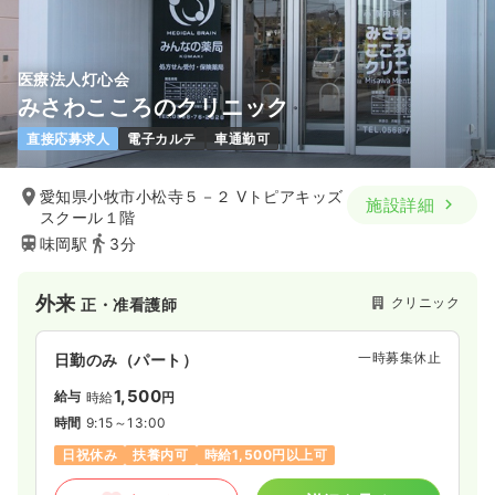
医療法人灯心会
みさわこころのクリニック
直接応募求人
電子カルテ
車通勤可
愛知県小牧市小松寺５－２ Vトピアキッズ
施設詳細
スクール１階
味岡駅
3分
外来
クリニック
正・准看護師
一時募集休止
日勤のみ（パート）
1,500
給与
時給
円
時間
9:15～13:00
日祝休み
扶養内可
時給1,500円以上可