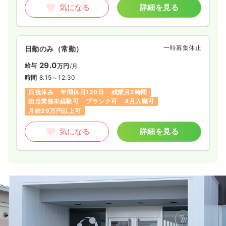
気になる
詳細を見る
一時募集休止
日勤のみ（常勤）
29.0
給与
万円
/月
時間
8:15～12:30
日祝休み
年間休日120日
残業月2時間
担当業務未経験可
ブランク可
4月入職可
月給29万円以上可
気になる
詳細を見る