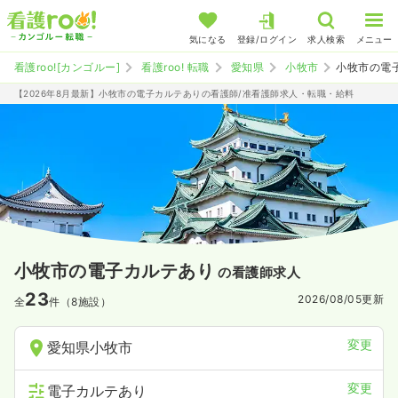
気になる
登録/ログイン
求人検索
メニュー
看護roo![カンゴルー]
看護roo! 転職
愛知県
小牧市
小牧市の電
【2026年8月最新】小牧市の電子カルテありの看護師/准看護師求人・転職・給料
小牧市の電子カルテあり
の看護師求人
23
2026/08/05
更新
全
件（8施設）
変更
愛知県小牧市
変更
電子カルテあり