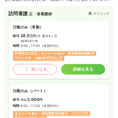
う、近隣では珍しい在宅に特化したクリニックです。正翔会ク
リニックから半径16Km以内の利用者さんの訪問を行なっており
訪問看護
クリニック
正・准看護師
ます。医学的管理に基づく診療計画をたて、医師、看護師、薬
剤師、理学療法士、ケアマネジャー（介護支援専門員）など、
多くのスタッフと協力しながら、安心な生活を支えることをモ
日勤のみ（常勤）
ットーに事業を展開されています。
28.0
給与
万円
/月
賞与4ヶ月
※経験4年の例
時間
8:00～17:00
（休憩60分）
年間休日126日
オンコールあり
担当業務未経験可
ブランク可
月給28万円以上可
気になる
詳細を見る
日勤のみ（パート）
2,000
給与
時給
円
時間
8:00～17:00
（休憩60分）
オンコールあり
担当業務未経験可
ブランク可