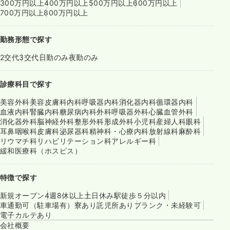
300万円以上
400万円以上
500万円以上
600万円以上
700万円以上
800万円以上
勤務形態で探す
2交代
3交代
日勤のみ
夜勤のみ
診療科目で探す
美容外科
美容皮膚科
内科
呼吸器内科
消化器内科
循環器内科
血液内科
腎臓内科
糖尿病内科
外科
呼吸器外科
心臓血管外科
消化器外科
脳神経外科
整形外科
形成外科
小児科
産婦人科
眼科
耳鼻咽喉科
皮膚科
泌尿器科
精神科・心療内科
放射線科
麻酔科
リウマチ科
リハビリテーション科
アレルギー科
緩和医療科（ホスピス）
特徴で探す
新規オープン
4週8休以上
土日休み
駅徒歩５分以内
車通勤可（駐車場有）
寮あり
託児所あり
ブランク・未経験可
電子カルテあり
会社概要