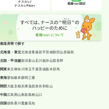
ナスカレ/
看護roo!国試
ナスカレPlus+
都道府県で探す
北海道・東北
北海道
青森
岩手
宮城
秋田
山形
福島
北陸・甲信越
新潟
富山
石川
福井
山梨
長野
関東
東京
神奈川
埼玉
千葉
茨城
栃木
群馬
東海
愛知
岐阜
静岡
三重
関西
大阪
京都
兵庫
滋賀
奈良
和歌山
中国
広島
岡山
鳥取
島根
山口
四国
徳島
香川
愛媛
高知