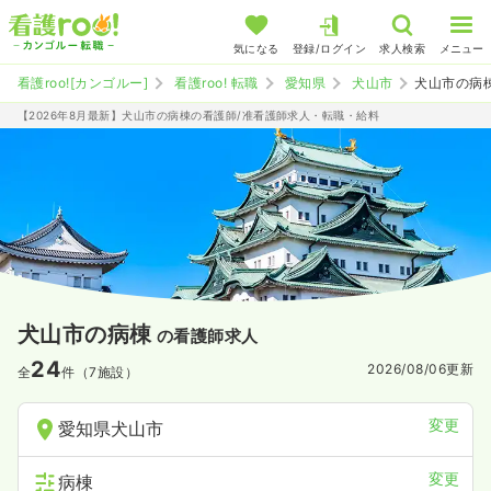
気になる
登録/ログイン
求人検索
メニュー
看護roo![カンゴルー]
看護roo! 転職
愛知県
犬山市
犬山市の病
【2026年8月最新】犬山市の病棟の看護師/准看護師求人・転職・給料
犬山市の病棟
の看護師求人
24
2026/08/06
更新
全
件（7施設）
変更
愛知県犬山市
変更
病棟