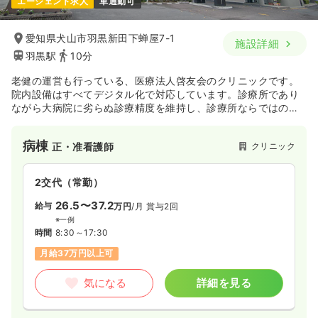
エージェント求人
車通勤可
愛知県犬山市羽黒新田下蝉屋7-1
施設詳細
羽黒駅
10分
老健の運営も行っている、医療法人啓友会のクリニックです。
院内設備はすべてデジタル化で対応しています。診療所であり
ながら大病院に劣らぬ診療精度を維持し、診療所ならではの小
回りの利く利便性を発揮して質の高い医療を提供しています。
近隣の医療機関(犬山中央病院、小牧市民病院、江南厚生病院
病棟
クリニック
正・准看護師
等)との病診連携だけでなく、患者様のご要望に応じ他医療機関
との病診連携も円滑に行っています。
2交代（常勤）
26.5〜37.2
給与
万円
/月
賞与2回
※一例
時間
8:30～17:30
月給37万円以上可
気になる
詳細を見る