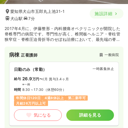
愛知県犬山市五郎丸上池31-1
施設詳細
犬山駅
7分
2017年4月に、伊藤整形・内科腰痛オペクリニックが開院した
脊椎専門の病院です。専門性が高く、椎間板ヘルニア・脊柱管
狭窄症・脊椎圧迫骨折等のせぼね治療において、最先端の脊椎
治療を行っています。
病棟
一般病院
正看護師
一時募集休止
日勤のみ（常勤）
26.9
給与
万円〜
/月
賞与3.4ヶ月
※一例
時間
8:30～17:30
（休憩60分）
年間休日120日
4週8休以上
第二新卒可
月給26万円以上可
気になる
詳細を見る