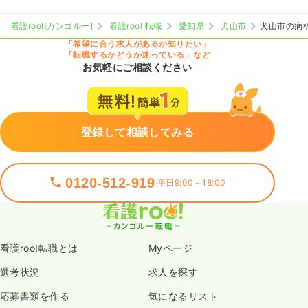
看護roo![カンゴルー]
看護roo! 転職
愛知県
犬山市
犬山市の病
「希望に合う求人があるか知りたい」
「転職するかどうか迷っている」など
お気軽にご相談ください
登録して相談してみる
0120-512-919
平日9:00～18:00
看護roo!転職とは
Myページ
選考状況
求人を探す
応募書類を作る
気になるリスト