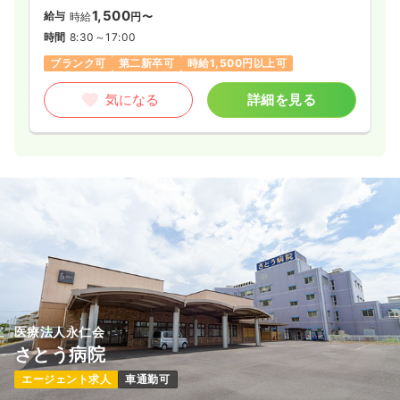
1,500
給与
時給
円〜
時間
8:30～17:00
ブランク可
第二新卒可
時給1,500円以上可
気になる
詳細を見る
医療法人永仁会
さとう病院
エージェント求人
車通勤可