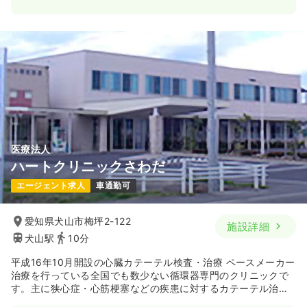
医療法人
ハートクリニックさわだ
エージェント求人
車通勤可
愛知県犬山市梅坪2-122
施設詳細
犬山駅
10分
平成16年10月開設の心臓カテーテル検査・治療 ペースメーカー
治療を行っている全国でも数少ない循環器専門のクリニックで
す。主に狭心症・心筋梗塞などの疾患に対するカテーテル治療
を得意とし、心臓カテーテル検査・治療及びペースメーカーに