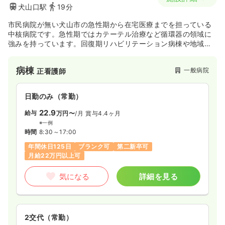
犬山口駅
19分
市民病院が無い犬山市の急性期から在宅医療までを担っている
中核病院です。急性期ではカテーテル治療など循環器の領域に
強みを持っています。回復期リハビリテーション病棟や地域包
括ケア病棟など在宅支援にも力を入れています。
病棟
一般病院
正看護師
日勤のみ（常勤）
22.9
給与
万円〜
/月
賞与4.4ヶ月
※一例
時間
8:30～17:00
年間休日125日
ブランク可
第二新卒可
月給22万円以上可
気になる
詳細を見る
2交代（常勤）