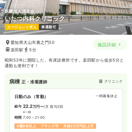
医療法人清友会
いたつ内科クリニック
エージェント求人
車通勤可
愛知県犬山市裏之門50
施設詳細
楽田駅
5分
昭和53年に開院した、有床診療所です。楽田駅から徒歩5分と
通勤も便利です！
病棟
クリニック
正・准看護師
一時募集休止
日勤のみ（常勤）
22.2
給与
万円〜
/月
賞与2回
※一例
時間
7:00～21:00
4週8休以上
ブランク可
月給22万円以上可