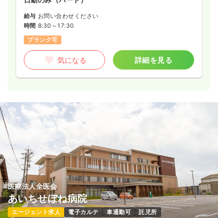
給与
お問い合わせください
時間
8:30～17:30
ブランク可
気になる
詳細を見る
医療法人全医会
あいちせぼね病院
エージェント求人
電子カルテ
車通勤可
託児所