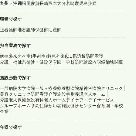
九州・沖縄
福岡
佐賀
長崎
熊本
大分
宮崎
鹿児島
沖縄
職種で探す
正看護師
准看護師
保健師
助産師
担当業務で探す
病棟
外来
オペ室(手術室)
救急外来
ICU系
透析
訪問看護
介護・福祉系
検診・健診
保育園・学校
訪問診療
内視鏡
治験関連
施設形態で探す
一般病院
大学病院
一般＋療養
療養型病院
精神科病院
クリニック
美容クリニック
訪問看護
介護施設
特別養護老人ホーム
介護老人保健施設
有料老人ホーム
デイケア・デイサービス
グループホーム
サ高住
障がい者施設
健診センター
保育園・学校
企業
年収で探す