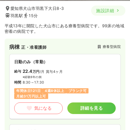
愛知県犬山市羽黒下大日8-3
施設詳細
羽黒駅
15分
平成13年に開院した犬山市にある療養型病院です。99床の地域
密着の病院です。
病棟
療養型病院
正・准看護師
日勤のみ（常勤）
22.4
給与
万円
/月
賞与4ヶ月
※経験8年の例
時間
8:30～17:30
年間休日121日
4週8休以上
ブランク可
月給31万円以上可
気になる
詳細を見る