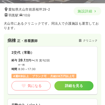
愛知県犬山市前原桜坪29-2
施設詳細
羽黒駅
10分
犬山市にあるクリニックです。同法人で介護施設も運営してお
ります。
病棟
クリニック
正・准看護師
2交代（常勤）
28.1
給与
万円〜
/月
賞与2回
※一例
時間
8:30～17:30
4週8休以上
ブランク可
月給28万円以上可
気になる
詳細を見る
日勤のみ（パート）