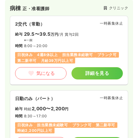
よる不整脈治療等の循環器専門医療施設として地域の医療機関
病棟
クリニック
正・准看護師
との協力連携のもとに、最先端医療を積極的に導入し、皆様に
信頼されるより上質な医療サービスを提供しています。
一時募集休止
2交代（常勤）
29.5〜39.5
給与
万円
/月
賞与2回
※一例
時間
8:00～20:00
日祝休み
4週8休以上
担当業務未経験可
ブランク可
第二新卒可
月給39万円以上可
気になる
詳細を見る
一時募集休止
日勤のみ（パート）
2,000〜2,200
給与
時給
円
時間
8:30～17:00
日祝休み
担当業務未経験可
ブランク可
第二新卒可
時給2,200円以上可