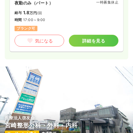
一時募集休止
夜勤のみ（パート）
1.8
給与
万円
/回
時間
17:00～9:00
ブランク可
気になる
詳細を見る
医療法人啓友会
宮崎整形外科・外科・内科