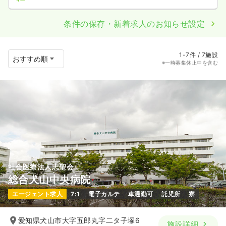
条件の保存・新着求人のお知らせ設定
1-7件 / 7施設
※一時募集休止中を含む
社会医療法人志聖会
総合犬山中央病院
エージェント求人
7:1
電子カルテ
車通勤可
託児所
寮
愛知県犬山市大字五郎丸字二タ子塚6
施設詳細