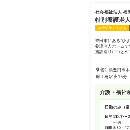
社会福祉法人 福
特別養護老
エージェント求人
豊田市にある“ひ
養護老人ホームで
施設造りにつとめ
愛知県豊田市本
土橋駅
15分
介護・福祉
日勤のみ（常
20.7〜2
給与
※一例
時間
8:30～17