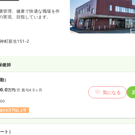
康管理、健康で快適な職場を作
の実現、目指しています。
町新生151-2
保健師
勤）
6.0
万円
/月
賞与4.5ヶ月
気になる
:00
給26万円以上可
ート）