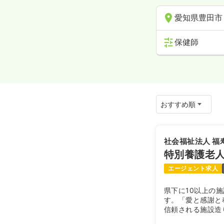
愛知県豊田市
保健師
社会福祉法人 福
特別養護老
エージェント求人
県下に10以上の
す。「愛と感謝と
信頼される施設造