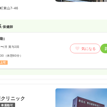
町東山7-46
系
保健師
勤）
円〜
/月
賞与2回
気になる
:30
（休憩60分）
以上可
理クリニック
車通勤可