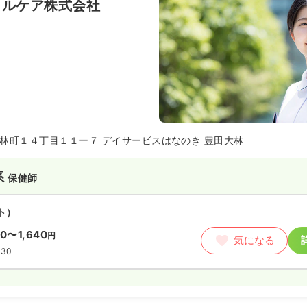
イルケア株式会社
林町１４丁目１１ー７ デイサービスはなのき 豊田大林
系
保健師
ト）
90〜1,640
円
気になる
:30