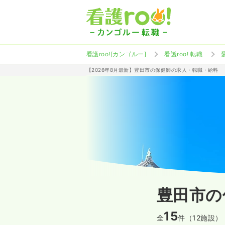
看護roo![カンゴルー]
看護roo! 転職
【2026年8月最新】豊田市の保健師の求人・転職・給料
豊田市の
15
全
件（12施設）