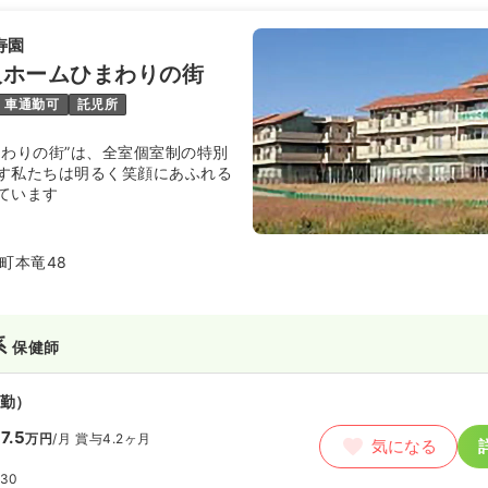
寿園
人ホームひまわりの街
車通勤可
託児所
まわりの街”は、全室個室制の特別
す私たちは明るく笑顔にあふれる
ています
町本竜48
系
保健師
勤）
7.5
万円
/月
賞与4.2ヶ月
気になる
:30