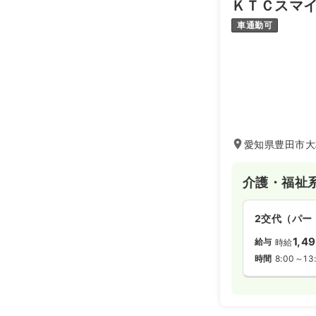
ＫＴＣスマ
車通勤可
愛知県豊田市大
介護・福祉
2交代（パー
1,4
給与
時給
時間
8:00～13