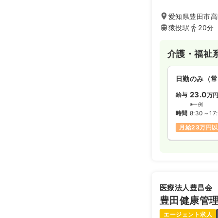
愛知県豊田市高
猿投駅
20分
介護・福祉
日勤のみ（常
23.0
給与
万
※一例
時間
8:30～17
月給23万円
医療法人豊昌会
豊田健康管
エージェント求人