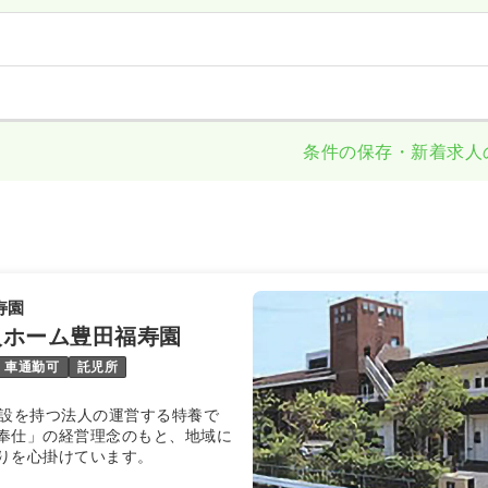
条件の保存・新着求人
寿園
人ホーム豊田福寿園
車通勤可
託児所
施設を持つ法人の運営する特養で
奉仕」の経営理念のもと、地域に
りを心掛けています。