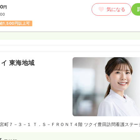
00
円
気になる
:00
給1,500円以上可
イ 東海地域
宮町７－３－１ Ｔ．Ｓ－ＦＲＯＮＴ４階 ツクイ豊田訪問看護ステー