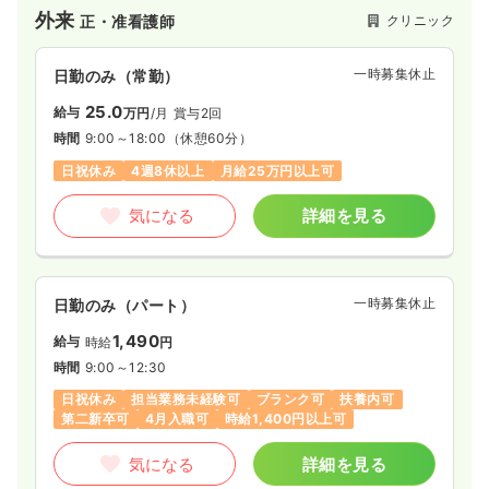
ました。コロナ禍以前は、地域の方の交流の場として敷地内で
外来
クリニック
正・准看護師
コンサートやお祭りなども開催しており、地域のコミュニティ
の場となっております。
一時募集休止
日勤のみ（常勤）
◆地域の様々な方と交流を楽しめる方を募集しています。
25.0
給与
万円
/月
賞与2回
◆勤務体制はスタッフそれぞれの事情に柔軟に対応しており、
時間
9:00～18:00
（休憩60分）
子育て家庭でも働きやすい環境が整っています。
日祝休み
4週8休以上
月給25万円以上可
気になる
詳細を見る
一時募集休止
日勤のみ（パート）
1,490
給与
時給
円
時間
9:00～12:30
日祝休み
担当業務未経験可
ブランク可
扶養内可
第二新卒可
4月入職可
時給1,400円以上可
気になる
詳細を見る