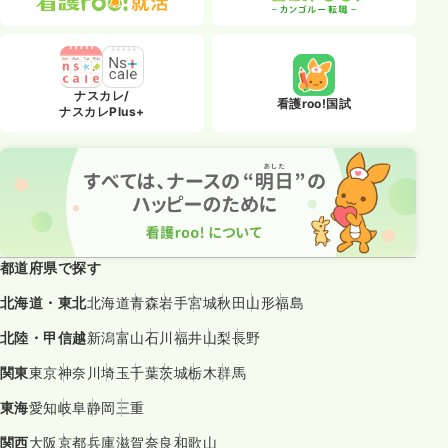
ナスカレ/
看護roo!国試
ナスカレPlus+
都道府県で探す
北海道・東北
北海道
青森
岩手
宮城
秋田
山形
福島
北陸・甲信越
新潟
富山
石川
福井
山梨
長野
関東
東京
神奈川
埼玉
千葉
茨城
栃木
群馬
東海
愛知
岐阜
静岡
三重
関西
大阪
京都
兵庫
滋賀
奈良
和歌山