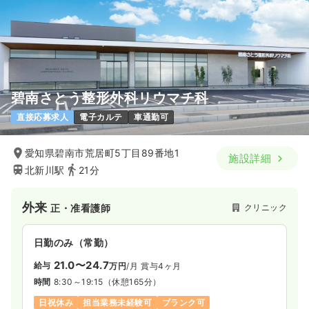
年間休日120日
残業月3時間
月給36万円以上可
気になる
詳細を見る
一時募集休止
日勤のみ（パート）
碧南さとう整形外科リウマチ科
1,500〜2,000
給与
時給
円
直接応募求人
電子カルテ
車通勤可
時間
8:30～19:00
（休憩180分）
時給2,000円以上可
愛知県碧南市荒居町5丁目89番地1
施設詳細
北新川駅
21分
気になる
詳細を見る
外来
クリニック
正・准看護師
日勤のみ（常勤）
21.0〜24.7
給与
万円
/月
賞与4ヶ月
時間
8:30～19:15
（休憩165分）
日祝休み
担当業務未経験可
ブランク可