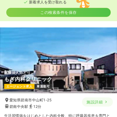
新着求人を受け取れる
この検索条件を保存
医療法人みどり
もぎ内科クリニック
エージェント求人
車通勤可
愛知県碧南市中山町1-25
施設詳細
碧南中央駅
12分
生活習慣病をはじめとした内科全般、特に呼吸器疾患を専門と