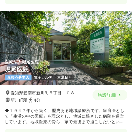
医療法人堀尾医院
堀尾医院
直接応募求人
電子カルテ
車通勤可
愛知県碧南市新川町５丁目１０８
施設詳細
新川町駅
4分
◆１９４７年から続く、歴史ある地域診療所です。家庭医とし
て「生活の中の医療」を理念とし、地域に根ざした病院を運営
しています。地域医療の傍ら、家で最後まで過ごしたいという
方の希望を叶いたい思いから、多くの訪問医療も充実させてき