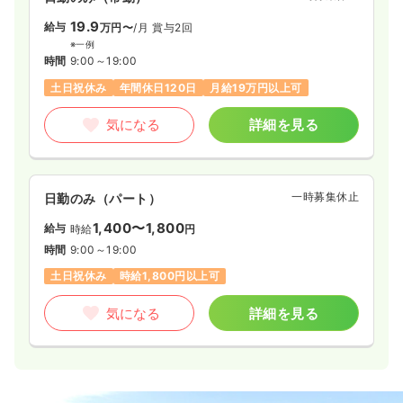
※一例
19.9
給与
万円〜
/月
賞与2回
時間
8:30～16:30
※一例
担当業務未経験可
月給30万円以上可
時間
9:00～19:00
土日祝休み
年間休日120日
月給19万円以上可
気になる
詳細を見る
気になる
詳細を見る
一時募集休止
日勤のみ（パート）
1,670
給与
一時募集休止
時給
円〜
日勤のみ（パート）
時間
8:30～16:30
1,400〜1,800
給与
時給
円
担当業務未経験可
時給1,600円以上可
時間
9:00～19:00
土日祝休み
時給1,800円以上可
気になる
詳細を見る
気になる
詳細を見る