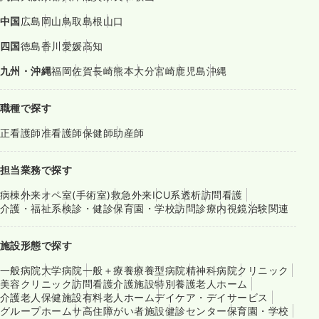
中国
広島
岡山
鳥取
島根
山口
四国
徳島
香川
愛媛
高知
九州・沖縄
福岡
佐賀
長崎
熊本
大分
宮崎
鹿児島
沖縄
職種で探す
正看護師
准看護師
保健師
助産師
担当業務で探す
病棟
外来
オペ室(手術室)
救急外来
ICU系
透析
訪問看護
介護・福祉系
検診・健診
保育園・学校
訪問診療
内視鏡
治験関連
施設形態で探す
一般病院
大学病院
一般＋療養
療養型病院
精神科病院
クリニック
美容クリニック
訪問看護
介護施設
特別養護老人ホーム
介護老人保健施設
有料老人ホーム
デイケア・デイサービス
グループホーム
サ高住
障がい者施設
健診センター
保育園・学校