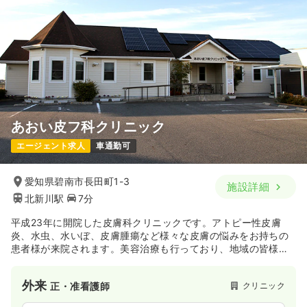
あおい皮フ科クリニック
エージェント求人
車通勤可
愛知県碧南市長田町1-3
施設詳細
北新川駅
7分
平成23年に開院した皮膚科クリニックです。アトピー性皮膚
炎、水虫、水いぼ、皮膚腫瘍など様々な皮膚の悩みをお持ちの
患者様が来院されます。美容治療も行っており、地域の皆様に
親しまれているクリニックです。
外来
クリニック
正・准看護師