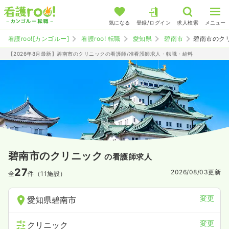
気になる
登録/ログイン
求人検索
メニュー
看護roo![カンゴルー]
看護roo! 転職
愛知県
碧南市
碧南市のク
【2026年8月最新】碧南市のクリニックの看護師/准看護師求人・転職・給料
碧南市のクリニック
の看護師求人
27
2026/08/03
更新
全
件（11施設）
変更
愛知県碧南市
変更
クリニック