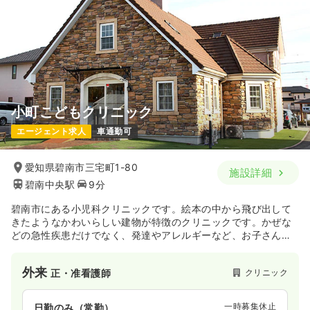
時間
8:30～16:30
月給30万円以上可
気になる
詳細を見る
小町こどもクリニック
一時募集休止
日勤のみ（パート）
エージェント求人
車通勤可
1,400
給与
時給
円〜
時間
8:30～16:30
愛知県碧南市三宅町1-80
施設詳細
時給1,400円以上可
碧南中央駅
9分
気になる
詳細を見る
碧南市にある小児科クリニックです。絵本の中から飛び出して
きたようなかわいらしい建物が特徴のクリニックです。かぜな
どの急性疾患だけでなく、発達やアレルギーなど、お子さんが
外来
成長していく過程の様々な問題について、サポートしていま
クリニック
正看護師
す。NICU経験や小児2次救急病院での勤務経験のある院長のも
外来
クリニック
正・准看護師
とで働くことができます。
一時募集休止
2交代（常勤）
30.6
給与
一時募集休止
万円〜
/月
賞与2回
日勤のみ（常勤）