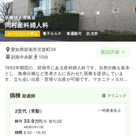
医療法人清風会
岡村産科婦人科
エージェント求人
電子カルテ
車通勤可
託児所
愛知県碧南市沢渡町29
施設詳細
碧南中央駅
10分
1962年開院の、碧南市にある産科婦人科です。自然分娩を基本
とし、無痛分娩など患者さんに合わせた医療を提供していま
す。立ち会い出産・里帰り出産が可能です。マタニティヨガや
パパママクラス、ベビークラスも行っています。
病棟
クリニック
助産師
一時募集休止
2交代（常勤）
33.9
給与
万円
/月
賞与2回
※経験2年の例
時間
8:30～16:30