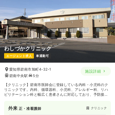
わしづかクリニック
エージェント求人
車通勤可
愛知県碧南市旭町4-32-1
施設詳細
碧南中央駅
5分
【クリニック】碧南市医師会に登録している内科・小児科のク
リニックです。内科、循環器科、小児科、アレルギー科、リハ
ビリテーション科と幅広く患者さんに対応しており、予防接種
も行っています。碧南市循環バス（くるくるバス）にて、バス
停「ひょうたん池」下車し徒歩５分と交通の便にも優れていま
外来
クリニック
正・准看護師
す。