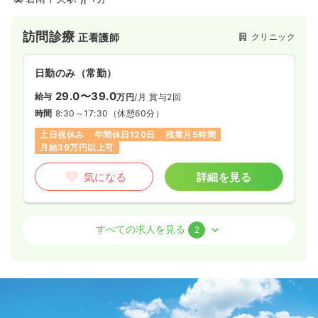
訪問診療
クリニック
正看護師
日勤のみ（常勤）
29.0〜39.0
給与
万円
/月
賞与2回
時間
8:30～17:30
（休憩60分）
土日祝休み
年間休日120日
残業月5時間
月給39万円以上可
気になる
詳細を見る
外来
クリニック
正看護師
すべての求人を見る
2
一時募集休止
日勤のみ（常勤）
26.0〜36.0
給与
万円
/月
賞与2回
時間
8:30～19:00
（休憩180分）