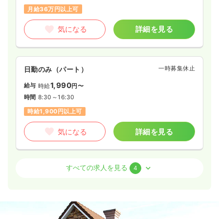
月給36万円以上可
気になる
詳細を見る
一時募集休止
日勤のみ（パート）
1,990
給与
時給
円〜
時間
8:30～16:30
時給1,900円以上可
気になる
詳細を見る
病棟
クリニック
正看護師
すべての求人を見る
4
一時募集休止
2交代（常勤）
30.6
給与
万円
/月
賞与2回
※一例