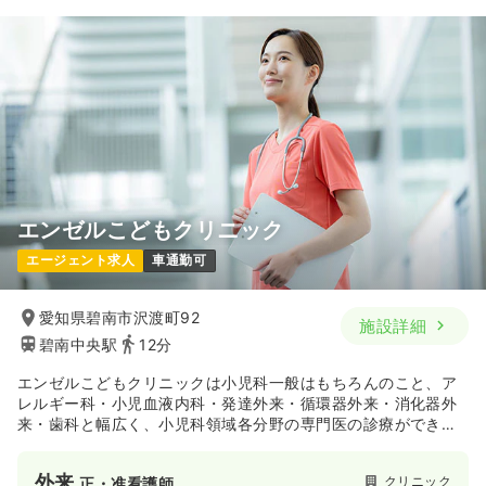
エンゼルこどもクリニック
エージェント求人
車通勤可
愛知県碧南市沢渡町92
施設詳細
碧南中央駅
12分
エンゼルこどもクリニックは小児科一般はもちろんのこと、ア
レルギー科・小児血液内科・発達外来・循環器外来・消化器外
来・歯科と幅広く、小児科領域各分野の専門医の診療ができる
体制です。また病児保育室も併設しており、患者さまであるお
子さまだけでなく、保護者の皆さまが安心して子育てができる
外来
クリニック
正・准看護師
環境づくりを心がけています。