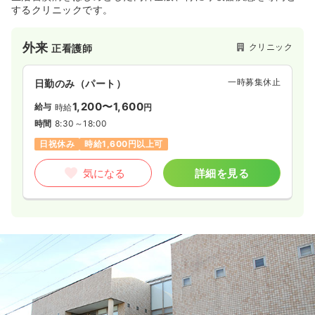
するクリニックです。
外来
クリニック
正看護師
一時募集休止
日勤のみ（パート）
1,200〜1,600
給与
時給
円
時間
8:30～18:00
日祝休み
時給1,600円以上可
気になる
詳細を見る