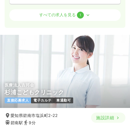
訪問診療
クリニック
正・准看護師
すべての求人を見る
1
一時募集休止
日勤のみ（常勤）
25.0
給与
万円
/月
賞与2回
時間
9:00～18:00
（休憩60分）
日祝休み
4週8休以上
オンコールあり
月給25万円以上可
気になる
詳細を見る
医療法人吉邦会
杉浦こどもクリニック
直接応募求人
電子カルテ
車通勤可
愛知県碧南市塩浜町2-22
施設詳細
碧南駅
9分