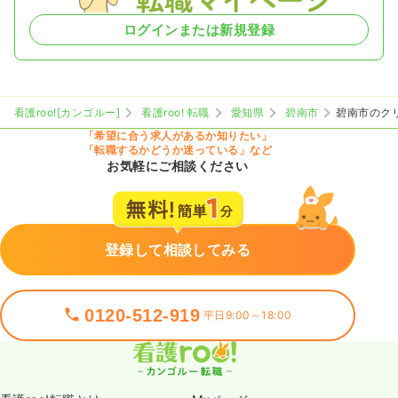
ログインまたは新規登録
看護roo![カンゴルー]
看護roo! 転職
愛知県
碧南市
碧南市のク
「希望に合う求人があるか知りたい」
「転職するかどうか迷っている」など
お気軽にご相談ください
登録して相談してみる
0120-512-919
平日9:00～18:00