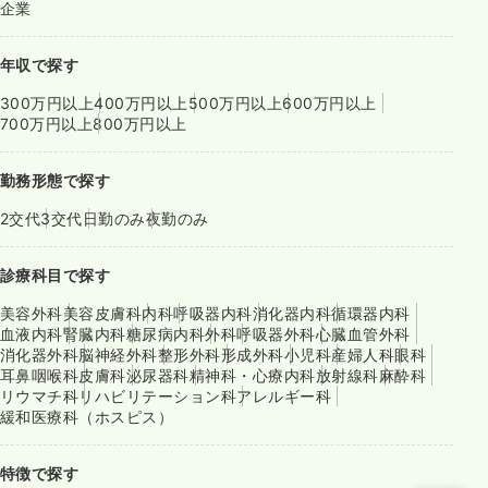
企業
年収で探す
300万円以上
400万円以上
500万円以上
600万円以上
700万円以上
800万円以上
勤務形態で探す
2交代
3交代
日勤のみ
夜勤のみ
診療科目で探す
美容外科
美容皮膚科
内科
呼吸器内科
消化器内科
循環器内科
血液内科
腎臓内科
糖尿病内科
外科
呼吸器外科
心臓血管外科
消化器外科
脳神経外科
整形外科
形成外科
小児科
産婦人科
眼科
耳鼻咽喉科
皮膚科
泌尿器科
精神科・心療内科
放射線科
麻酔科
リウマチ科
リハビリテーション科
アレルギー科
緩和医療科（ホスピス）
特徴で探す