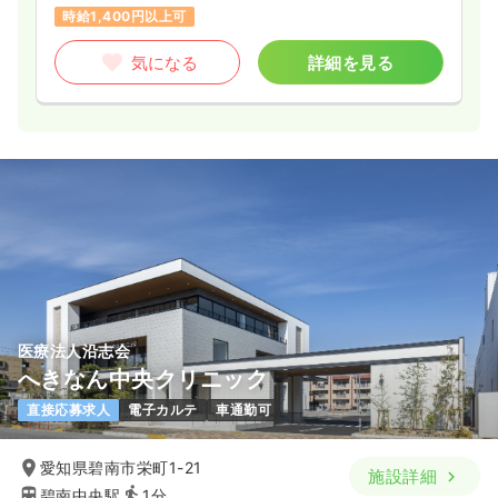
時給1,400円以上可
気になる
詳細を見る
医療法人沿志会
へきなん中央クリニック
直接応募求人
電子カルテ
車通勤可
愛知県碧南市栄町1-21
施設詳細
碧南中央駅
1分