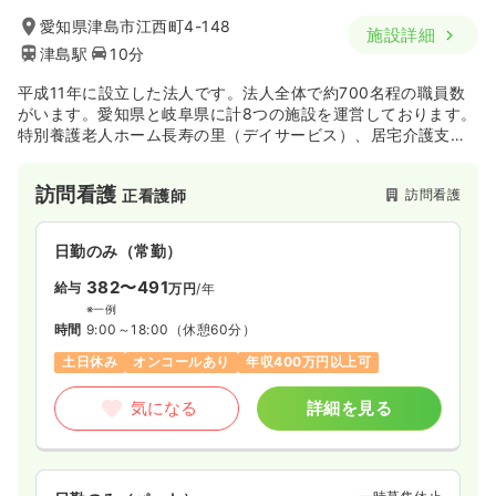
愛知県津島市江西町4-148
施設詳細
津島駅
10分
平成11年に設立した法人です。法人全体で約700名程の職員数
がいます。愛知県と岐阜県に計8つの施設を運営しております。
特別養護老人ホーム長寿の里（デイサービス）、居宅介護支
援、ヘルパーステーション、老人グループホーム、障がい者施
設、就労移行支援事業等、児童・高齢者・障害者の方向けに
訪問看護
訪問看護
正看護師
様々なサービスを提供しています。
日勤のみ（常勤）
382〜491
給与
万円
/年
※一例
時間
9:00～18:00
（休憩60分）
土日休み
オンコールあり
年収400万円以上可
気になる
詳細を見る