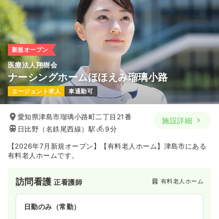
新規オープン
医療法人翔樹会
ナーシングホームほほえみ瑠璃小路
エージェント求人
車通勤可
愛知県津島市瑠璃小路町二丁目21番
施設詳細
日比野（名鉄尾西線）駅
9分
【2026年7月新規オープン】【有料老人ホーム】津島市にある
有料老人ホームです。
訪問看護
有料老人ホーム
正看護師
日勤のみ（常勤）