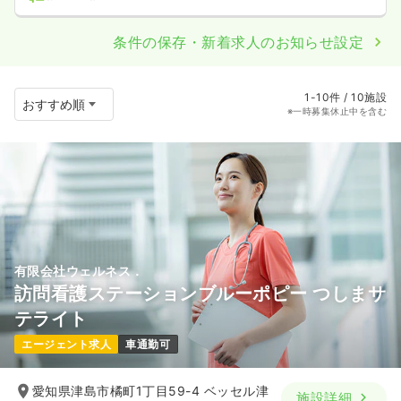
条件の保存・新着求人のお知らせ設定
1-10件 / 10施設
※一時募集休止中を含む
有限会社ウェルネス．
訪問看護ステーションブルーポピー つしまサ
テライト
エージェント求人
車通勤可
愛知県津島市橘町1丁目59-4 ベッセル津
施設詳細