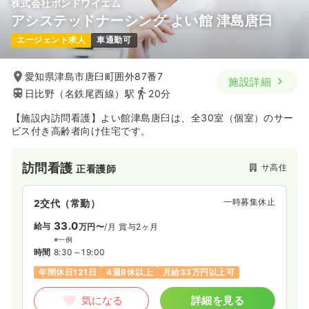
株式会社ボンドワイエム
アシステッドナーシング よい館 津島唐臼
エージェント求人
車通勤可
愛知県津島市唐臼町囲外87番7
施設詳細
日比野（名鉄尾西線）駅
20分
【施設内訪問看護】よい館津島唐臼は、全30室（個室）のサー
ビス付き高齢者向け住宅です。
訪問看護
サ高住
正看護師
一時募集休止
2交代（常勤）
33.0
給与
万円〜
/月
賞与2ヶ月
※一例
時間
8:30～19:00
年間休日121日
4週8休以上
月給33万円以上可
気になる
詳細を見る