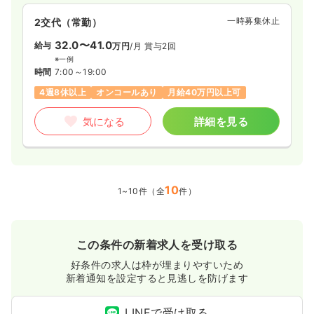
一時募集休止
2交代（常勤）
32.0〜41.0
給与
万円
/月
賞与2回
※一例
時間
7:00～19:00
4週8休以上
オンコールあり
月給40万円以上可
気になる
詳細を見る
10
1~10件（全
件）
この条件の新着求人を受け取る
好条件の求人は枠が埋まりやすいため
新着通知を設定すると見逃しを防げます
LINEで受け取る