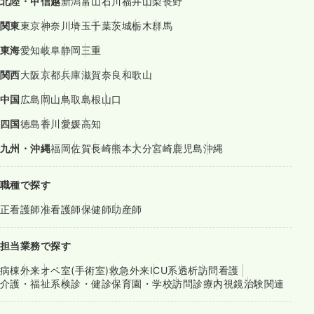
北陸・甲信越
新潟
富山
石川
福井
山梨
長野
関東
東京
神奈川
埼玉
千葉
茨城
栃木
群馬
東海
愛知
岐阜
静岡
三重
関西
大阪
京都
兵庫
滋賀
奈良
和歌山
中国
広島
岡山
鳥取
島根
山口
四国
徳島
香川
愛媛
高知
九州・沖縄
福岡
佐賀
長崎
熊本
大分
宮崎
鹿児島
沖縄
職種で探す
正看護師
准看護師
保健師
助産師
担当業務で探す
病棟
外来
オペ室(手術室)
救急外来
ICU系
透析
訪問看護
介護・福祉系
検診・健診
保育園・学校
訪問診療
内視鏡
治験関連