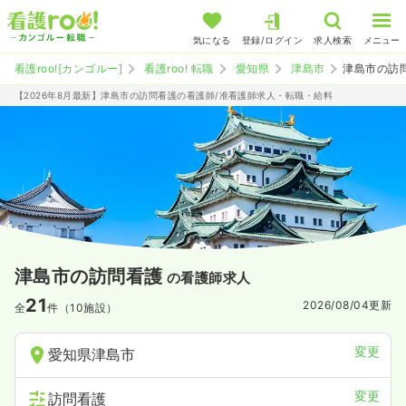
気になる
登録/ログイン
求人検索
メニュー
看護roo![カンゴルー]
看護roo! 転職
愛知県
津島市
津島市の訪
【2026年8月最新】津島市の訪問看護の看護師/准看護師求人・転職・給料
津島市の訪問看護
の看護師求人
21
2026/08/04
更新
全
件（10施設）
変更
愛知県津島市
変更
訪問看護