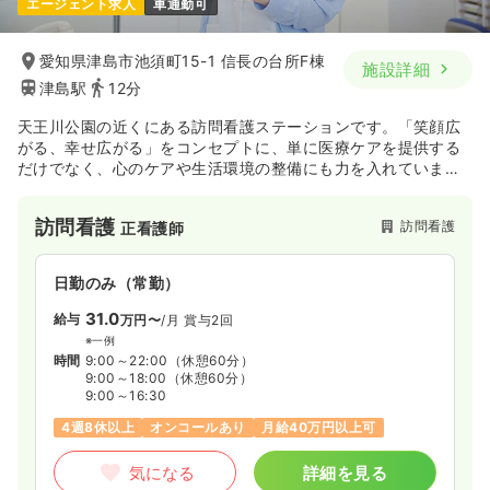
エージェント求人
車通勤可
愛知県津島市池須町15-1 信長の台所F棟
施設詳細
津島駅
12分
天王川公園の近くにある訪問看護ステーションです。「笑顔広
がる、幸せ広がる」をコンセプトに、単に医療ケアを提供する
だけでなく、心のケアや生活環境の整備にも力を入れていま
す。ステーション名の「すたーまいん」には、「星のようにひ
とりひとりが自分らしさを輝かせた人生を送ることができるよ
訪問看護
訪問看護
正看護師
うに」という願いが込められています。理学療法士・言語聴覚
士も在籍し、専門的な訪問リハビリも行っています。
日勤のみ（常勤）
31.0
給与
万円〜
/月
賞与2回
※一例
時間
9:00～22:00
（休憩60分）
9:00～18:00
（休憩60分）
9:00～16:30
4週8休以上
オンコールあり
月給40万円以上可
気になる
詳細を見る