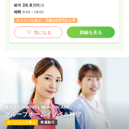
24.8
給与
万円
/月
時間
9:00～18:00
オンコールあり
月給24万円以上可
気になる
詳細を見る
株式会社INNOVEL HEALTHCARE
グループホームイノベル神守
エージェント求人
車通勤可