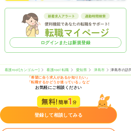
ログインまたは新規登録
看護roo![カンゴルー]
看護roo! 転職
愛知県
津島市
津島市の訪
「希望に合う求人があるか知りたい」
「転職するかどうか迷っている」など
お気軽にご相談ください
登録して相談してみる