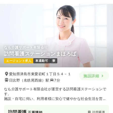
なも介護サポート有限会社
訪問看護ステーションまほろば
エージェント求人
車通勤可
寮
愛知県津島市東愛宕町１丁目５４－１
施設詳細
日比野（名鉄尾西線）駅
7分
なも介護サポート有限会社が運営する訪問看護ステーションで
す。
施設・自宅に伺い、利用者様に安心で健やかな社会生活を営ん
で頂くためのお手伝いをします。
訪問看護
訪問看護
正看護師