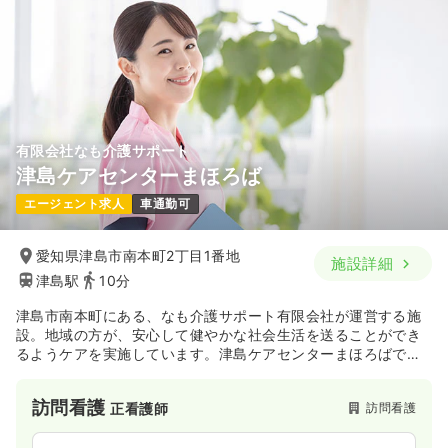
有限会社なも介護サポート
津島ケアセンターまほろば
エージェント求人
車通勤可
愛知県津島市南本町2丁目1番地
施設詳細
津島駅
10分
津島市南本町にある、なも介護サポート有限会社が運営する施
設。地域の方が、安心して健やかな社会生活を送ることができ
るようケアを実施しています。津島ケアセンターまほろばでは
ショートステイ・デイサービス・入浴・訪問看護・訪問介護・
居宅介護支援事業所といったサービスを提供！
訪問看護
訪問看護
正看護師