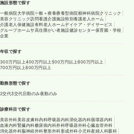
施設形態で探す
一般病院
大学病院
一般＋療養
療養型病院
精神科病院
クリニック
美容クリニック
訪問看護
介護施設
特別養護老人ホーム
介護老人保健施設
有料老人ホーム
デイケア・デイサービス
グループホーム
サ高住
障がい者施設
健診センター
保育園・学校
企業
年収で探す
300万円以上
400万円以上
500万円以上
600万円以上
700万円以上
800万円以上
勤務形態で探す
2交代
3交代
日勤のみ
夜勤のみ
診療科目で探す
美容外科
美容皮膚科
内科
呼吸器内科
消化器内科
循環器内科
血液内科
腎臓内科
糖尿病内科
外科
呼吸器外科
心臓血管外科
消化器外科
脳神経外科
整形外科
形成外科
小児科
産婦人科
眼科