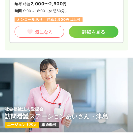
2,000〜2,500
給与
時給
円
時間
9:00～18:00
（休憩60分）
オンコールあり
時給2,500円以上可
気になる
詳細を見る
社会福祉法人愛燦会
訪問看護ステーションあいさん・津島
エージェント求人
車通勤可