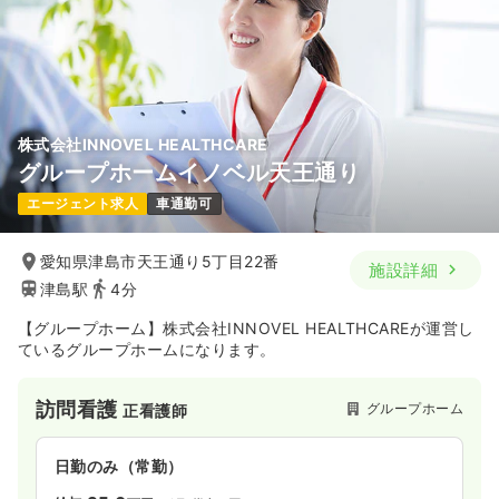
株式会社INNOVEL HEALTHCARE
グループホームイノベル天王通り
エージェント求人
車通勤可
愛知県津島市天王通り5丁目22番
施設詳細
津島駅
4分
【グループホーム】株式会社INNOVEL HEALTHCAREが運営し
ているグループホームになります。
訪問看護
グループホーム
正看護師
日勤のみ（常勤）