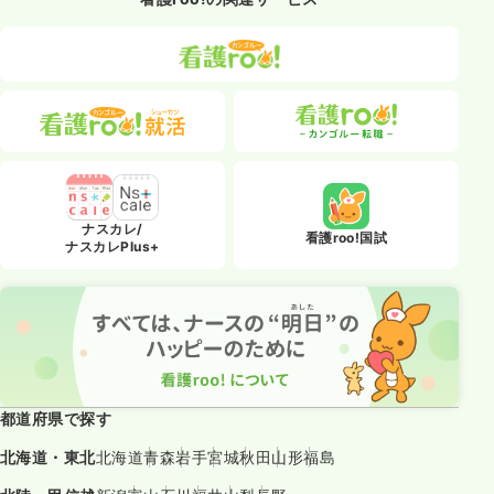
ナスカレ/
看護roo!国試
ナスカレPlus+
都道府県で探す
北海道・東北
北海道
青森
岩手
宮城
秋田
山形
福島