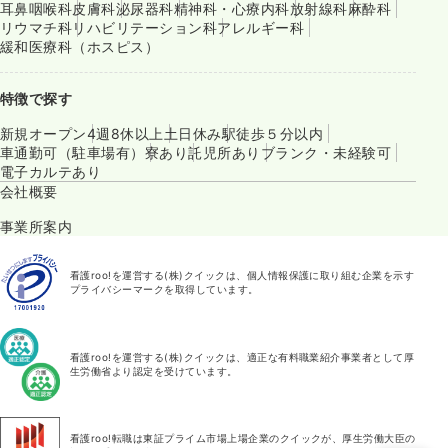
耳鼻咽喉科
皮膚科
泌尿器科
精神科・心療内科
放射線科
麻酔科
リウマチ科
リハビリテーション科
アレルギー科
緩和医療科（ホスピス）
特徴で探す
新規オープン
4週8休以上
土日休み
駅徒歩５分以内
車通勤可（駐車場有）
寮あり
託児所あり
ブランク・未経験可
電子カルテあり
会社概要
事業所案内
看護roo!を運営する(株)クイックは、個人情報保護に取り組む企業を示す
プライバシーマークを取得しています。
看護roo!を運営する(株)クイックは、適正な有料職業紹介事業者として厚
生労働省より認定を受けています。
看護roo!転職は東証プライム市場上場企業のクイックが、厚生労働大臣の