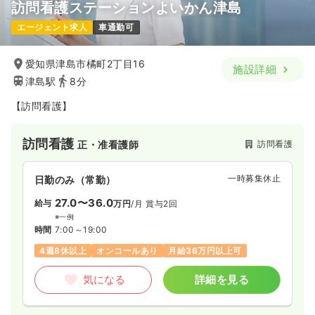
訪問看護ステーションよいかん津島
エージェント求人
車通勤可
愛知県津島市橘町2丁目16
施設詳細
津島駅
8分
【訪問看護】
訪問看護
訪問看護
正・准看護師
一時募集休止
日勤のみ（常勤）
27.0〜36.0
給与
万円
/月
賞与2回
※一例
時間
7:00～19:00
4週8休以上
オンコールあり
月給36万円以上可
気になる
詳細を見る