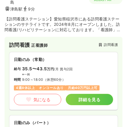
島
津島駅
9分
【訪問看護ステーション】愛知県稲沢市にある訪問看護ステー
ションのサテライトです。2024年8月にオープンしました。訪
問看護/リハビリテーションに対応しております。「看護師」
「理学療法士」「作業療法士」「言語聴覚士」が在籍しており
ますので、看護のみではなくリハビリテーションにも対応でき
訪問看護
訪問看護
正看護師
ることが当事業所の特徴です。
20年以上の運用実績を経て、新たにサテライトを開設されまし
た。
日勤のみ（常勤）
35.5〜43.5
給与
万円
/月
賞与2回
※一例
時間
9:00～18:00
（休憩60分）
4週8休以上
オンコールあり
月給40万円以上可
気になる
詳細を見る
日勤のみ（パート）