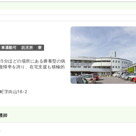
車通勤可
託児所
寮
15分ほどの場所にある療養型の病
復帰率を誇り、在宅支援も積極的
字向山16-2
護師
）