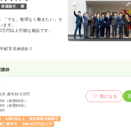
車通勤可
寮
」「でも、無理なく働きたい」そ
います。
00万円以上可能な施設です。
平町字天神前8-1
看護師
）
円
/月
賞与50.0万円
気になる
:00
（休憩90分）
:00
（休憩60分）
:00
日
4週8休以上
担当業務未経験可
第二新卒可
月給40万円以上可