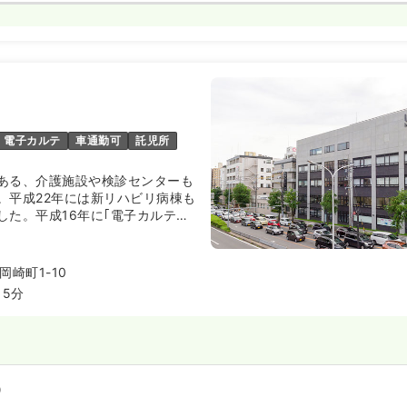
電子カルテ
車通勤可
託児所
ある、介護施設や検診センターも
。平成22年には新リハビリ病棟も
した。平成16年に｢電子カルテシ
ております。
崎町1-10
5分
）