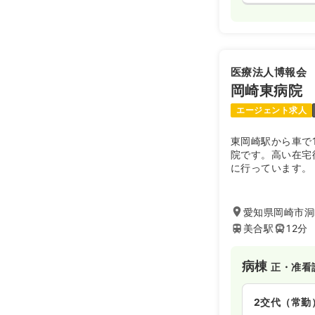
医療法人博報会
岡崎東病院
エージェント求人
東岡崎駅から車で
院です。高い在宅
に行っています。
愛知県岡崎市洞町
美合駅
12分
病棟
正・准看
2交代（常勤