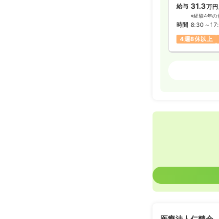
31.3
給与
万円
※経験4年の
時間
8:30～17
4週8休以上
外来
正・准看
2交代（常勤
31.3
給与
万円
※経験4年の
時間
8:30～17
4週8休以上
医療法人仁精会