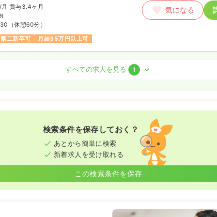
/月
賞与3.4ヶ月
気になる
例
:30
（休憩60分）
第二新卒可
月給35万円以上可
護師
すべての求人を見る
1
）
/月
賞与2回
気になる
例
:30
検索条件を保存しておく？
第二新卒可
月給33万円以上可
あとから簡単に検索
新着求人を受け取れる
この検索条件を保存