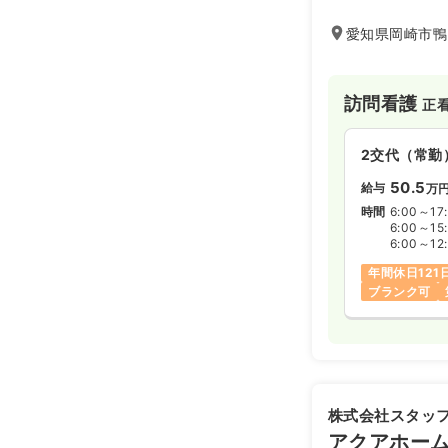
愛知県岡崎市鴨
訪問看護
正
2交代（常勤
50.5
給与
万
時間
6:00～17
6:00～15
6:00～12
年間休日121
ブランク可
株式会社スタッ
アクアホー