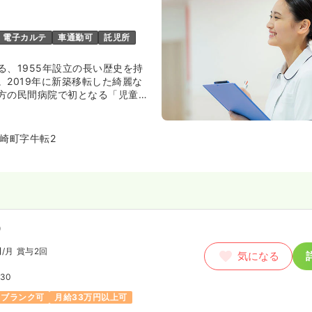
電子カルテ
車通勤可
託児所
る、1955年設立の長い歴史を持
。2019年に新築移転した綺麗な
方の民間病院で初となる「児童・
設し、子供から高齢者まで幅広い
」を提供しています。
崎町字牛転2
）
円
/月
賞与2回
気になる
:30
ブランク可
月給33万円以上可