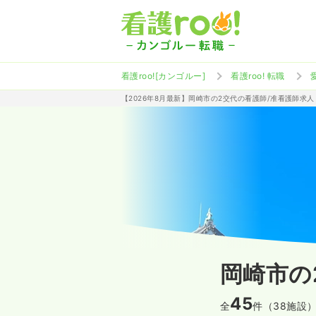
看護roo![カンゴルー]
看護roo! 転職
【2026年8月最新】岡崎市の2交代の看護師/准看護師求
岡崎市の
45
全
件（38施設