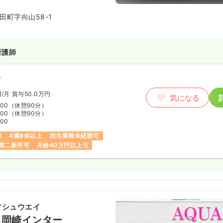
田町字向山58-1
看護師
）
円
/月
賞与50.0万円
気になる
:00
（休憩90分）
:00
（休憩90分）
:00
日
4週8休以上
担当業務未経験可
第二新卒可
月給40万円以上可
フシュウエイ
ム岡崎インター