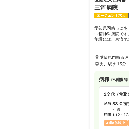
三河病院
エージェント求人
愛知県岡崎市にあ
つ精神科病院です
施設には、東海地
思春期病棟」を新
層に「心ある医療
愛知県岡崎市戸
男川駅
15分
病棟
正看護師
2交代（常勤
33.0
給与
万
※一例
時間
8:30～17
4週8休以上