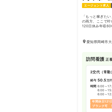
エージェント求人
「もっと稼ぎたい
の両方、ここで叶
120日休み年収6
愛知県岡崎市大
訪問看護
正
2交代（常勤
50.5
給与
万
時間
6:00～17
6:00～15
6:00～12
年間休日121
ブランク可