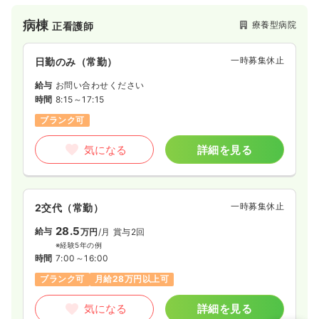
病院や、市民病院などから多くの患者様が転院してこられま
す。
病棟
療養型病院
正看護師
一時募集休止
日勤のみ（常勤）
給与
お問い合わせください
時間
8:15～17:15
ブランク可
気になる
詳細を見る
一時募集休止
2交代（常勤）
28.5
給与
万円
/月
賞与2回
※経験5年の例
時間
7:00～16:00
ブランク可
月給28万円以上可
気になる
詳細を見る