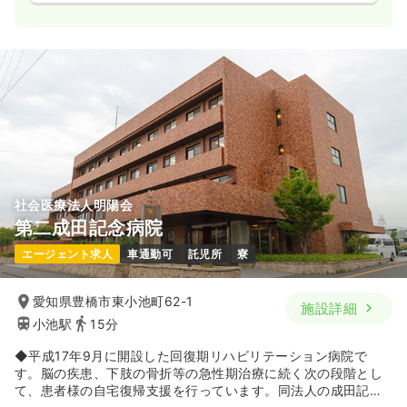
社会医療法人明陽会
第二成田記念病院
エージェント求人
車通勤可
託児所
寮
愛知県豊橋市東小池町62-1
施設詳細
小池駅
15分
◆平成17年9月に開設した回復期リハビリテーション病院で
す。脳の疾患、下肢の骨折等の急性期治療に続く次の段階とし
て、患者様の自宅復帰支援を行っています。同法人の成田記念