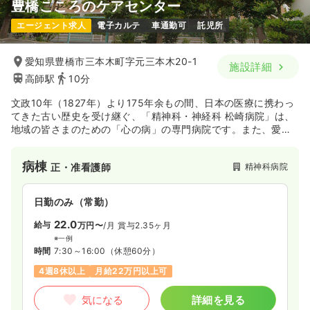
豊橋こころのケアセンター
エージェント求人
電子カルテ
車通勤可
託児所
愛知県豊橋市三本木町字元三本木20-1
施設詳細
高師駅
10分
文政10年（1827年）より175年余もの間、日本の医療に携わっ
てきた古い歴史を受け継ぐ、「精神科・神経科 松崎病院」は、
地域の皆さまのための「心の病」の専門病院です。また、愛知
県に14ヶ所しかない「認知症疾患医療センター」の1つにも指定
されており、「認知症疾患」の専門医療機関の役割を果たして
病棟
精神科病院
正・准看護師
います。
日勤のみ（常勤）
22.0
給与
万円〜
/月
賞与2.35ヶ月
※一例
時間
7:30～16:00
（休憩60分）
4週8休以上
月給22万円以上可
気になる
詳細を見る