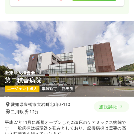
医療法人積善会
第二積善病院
エージェント求人
車通勤可
託児所
愛知県豊橋市大岩町北山6-110
施設詳細
二川駅
12分
平成27年11月に新規オープンした226床のケアミックス病院で
す！一般病棟は循環器を強みとしており、療養病棟は需要の高
い入院透析を行っております。