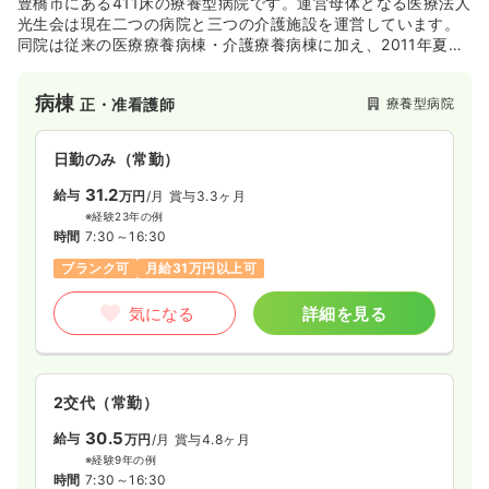
土日祝休み
月給22万円以上可
豊橋市にある411床の療養型病院です。運営母体となる医療法人
光生会は現在二つの病院と三つの介護施設を運営しています。
同院は従来の医療療養病棟・介護療養病棟に加え、2011年夏に
気になる
詳細を見る
回復期病棟を新規オープンさせ、回復期～療養期の高齢者医療
全般を担います。
病棟
療養型病院
正・准看護師
日勤のみ（常勤）
31.2
給与
万円
/月
賞与3.3ヶ月
※経験23年の例
時間
7:30～16:30
ブランク可
月給31万円以上可
気になる
詳細を見る
2交代（常勤）
30.5
給与
万円
/月
賞与4.8ヶ月
※経験9年の例
時間
7:30～16:30