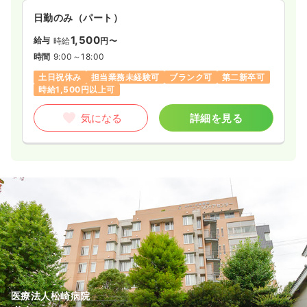
日勤のみ（パート）
1,500
給与
時給
円〜
時間
9:00～18:00
土日祝休み
担当業務未経験可
ブランク可
第二新卒可
時給1,500円以上可
気になる
詳細を見る
医療法人松崎病院