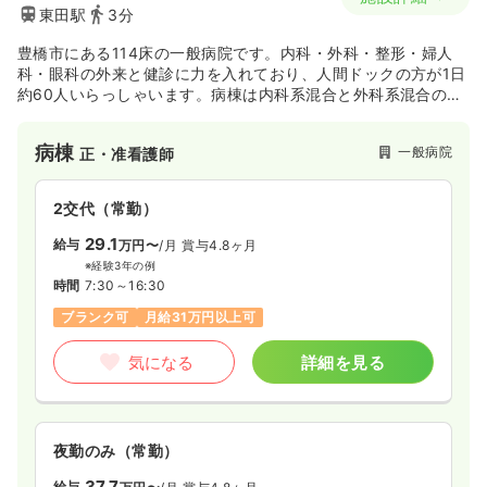
東田駅
3分
豊橋市にある114床の一般病院です。内科・外科・整形・婦人
科・眼科の外来と健診に力を入れており、人間ドックの方が1日
約60人いらっしゃいます。病棟は内科系混合と外科系混合の2
病棟体制で、ホテル風で落ち着いた作りの個室と2人床です。
病棟
一般病院
正・准看護師
2交代（常勤）
29.1
給与
万円〜
/月
賞与4.8ヶ月
※経験3年の例
時間
7:30～16:30
ブランク可
月給31万円以上可
気になる
詳細を見る
夜勤のみ（常勤）
37.7
給与