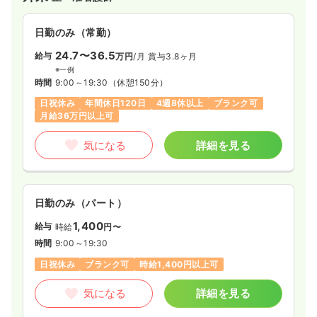
検診・健診
健診センター
正・准看護師
日勤のみ（常勤）
日勤のみ（常勤）
24.7〜36.5
給与
万円
/月
賞与3.8ヶ月
30.7
給与
万円
/月
賞与4.8ヶ月
※一例
※経験34年の例
時間
9:00～19:30
（休憩150分）
時間
7:30～16:30
（休憩60分）
日祝休み
年間休日120日
4週8休以上
ブランク可
日祝休み
月給31万円以上可
月給36万円以上可
気になる
詳細を見る
気になる
詳細を見る
検診・健診
健診センター
保健師
日勤のみ（パート）
1,400
一時募集休止
給与
日勤のみ（常勤）
時給
円〜
時間
9:00～19:30
25.0
給与
万円
/月
賞与4.8ヶ月
日祝休み
ブランク可
時給1,400円以上可
※経験3年の例
時間
7:30～16:30
（休憩60分）
気になる
詳細を見る
日祝休み
月給31万円以上可