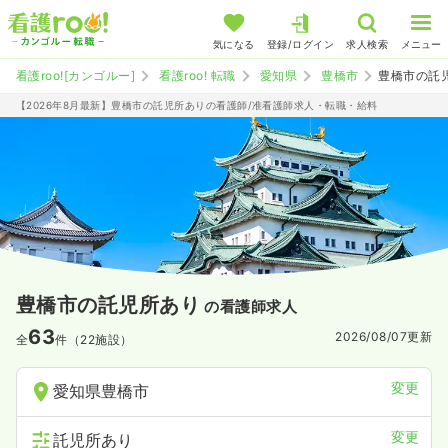
気になる
登録/ログイン
求人検索
メニュー
看護roo![カンゴルー]
看護roo! 転職
愛知県
豊橋市
豊橋市の託
【2026年8月最新】豊橋市の託児所ありの看護師/准看護師求人・転職・給料
豊橋市の託児所あり
の看護師求人
63
2026/08/07
更新
全
件（22施設）
変更
愛知県豊橋市
変更
託児所あり