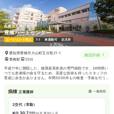
医療法人澄心会
豊橋ハートセンター
エージェント求人
7:1
車通勤可
託児所
愛知県豊橋市大山町五分取21-1
施設詳細
豊橋駅
20分
平成11年に開院した、循環器系疾患の専門病院です。24時間い
つでも患者様の命を守るため、高度な技術を持ったスタッフの
育成に余念がありません。年間5000件もの検査・手術を行う、
世界で注目される循環器治療施設です。
病棟
一般病院
正看護師
2交代（常勤）
30.7
給与
万円〜
/月
賞与7ヶ月