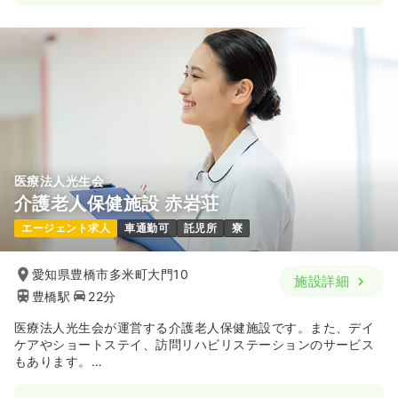
医療法人光生会
介護老人保健施設 赤岩荘
エージェント求人
車通勤可
託児所
寮
愛知県豊橋市多米町大門10
施設詳細
豊橋駅
22分
医療法人光生会が運営する介護老人保健施設です。また、デイ
ケアやショートステイ、訪問リハビリステーションのサービス
もあります。
利用者さん一人一人の状態や目標に合わせたサービスを提供し
ております。