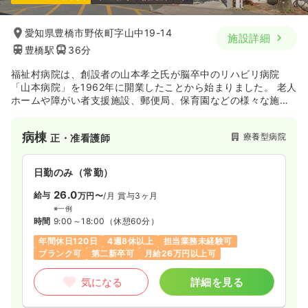
愛知県豊橋市野依町字山中19-14
施設詳細
豊橋駅
36分
福祉村病院は、創設者の山本孝之氏が脳卒中のリハビリ病院
「山本病院」を1962年に開業したことから始まりました。 老人
ホームや障がい者支援施設、郵便局、保育園などの様々な施設
が集まった『福祉村』の中心にある療養型病院です。
全国で「初めて」認知症治療とリハビリに取り組み、以来およ
病棟
療養型病院
正・准看護師
そ50年余りの長い歴史を持つ認知症専門病院です。
1973年には、認知症の患者様に幸せな人生を送ってほしいと、
「認知症介護の三原則」を設定するなど、認知症介護の概念を
日勤のみ（常勤）
打ち立ててきたパイオニアです。 「みんなの力で、みんなの幸
せを」を基本理念とし、人々の幸せを守るためには一人ひとり
26.0
給与
万円〜
/月
賞与3ヶ月
の自立度を高めることが大切であると考えています。
※一例
時間
9:00～18:00
（休憩60分）
年間休日120日
4週8休以上
担当業務未経験可
ブランク可
第二新卒可
月給26万円以上可
気になる
詳細を見る