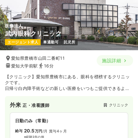
医療法人
武内眼科クリニック
エージェント求人
車通勤可
託児所
愛知県豊橋市山田二番町11
施設詳細
愛知大学前駅
16分
【クリニック】愛知県豊橋市にある、眼科を標榜するクリニッ
クです。
日帰り白内障手術などの新しい医療をいつもご提供できるよ
う、最新の設備・施設を整えており、患者さんとのふれあいを
大切にするクリニックです。
外来
クリニック
正・准看護師
日勤のみ（常勤）
20.5
給与
万円
/月
賞与4ヶ月
※経験3年の例