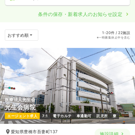
条件の保存・新着求人のお知らせ設定
1-20件 / 22施設
※一時募集休止中を含む
医療法人光生会
光生会病院
エージェント求人
7:1
電子カルテ
車通勤可
託児所
寮
愛知県豊橋市吾妻町137
施設詳細