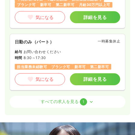
ブランク可
新卒可
第二新卒可
月給30万円以上可
気になる
詳細を見る
一時募集休止
日勤のみ（パート）
給与
お問い合わせください
時間
8:30～17:30
担当業務未経験可
ブランク可
新卒可
第二新卒可
気になる
詳細を見る
透析
一般＋療養
正・准看護師
すべての求人を見る
1
日勤のみ（常勤）
22.8〜26.1
給与
万円
/月
賞与2回
※一例