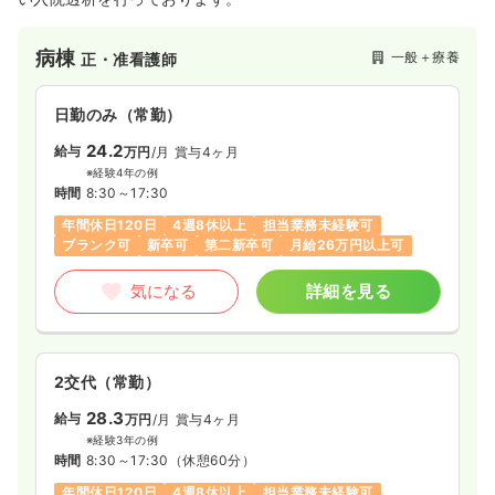
病棟
一般＋療養
正・准看護師
日勤のみ（常勤）
24.2
給与
万円
/月
賞与4ヶ月
※経験4年の例
時間
8:30～17:30
年間休日120日
4週8休以上
担当業務未経験可
ブランク可
新卒可
第二新卒可
月給26万円以上可
気になる
詳細を見る
2交代（常勤）
28.3
給与
万円
/月
賞与4ヶ月
※経験3年の例
時間
8:30～17:30
（休憩60分）
年間休日120日
4週8休以上
担当業務未経験可