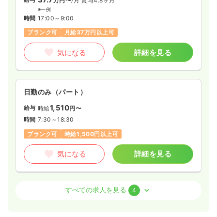
万円〜
/月
賞与4.8ヶ月
※一例
時間
17:00～9:00
ブランク可
月給37万円以上可
気になる
詳細を見る
日勤のみ（パート）
1,510
給与
時給
円〜
時間
7:30～18:30
ブランク可
時給1,500円以上可
気になる
詳細を見る
オペ室(手術室)
一般病院
正看護師
すべての求人を見る
4
日勤のみ（常勤）