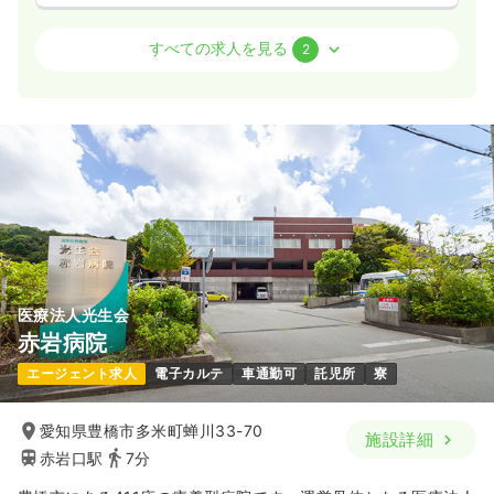
外来
精神科病院
正看護師
すべての求人を見る
2
一時募集休止
日勤のみ（常勤）
22.0
給与
万円
/月
賞与2.35ヶ月
※一例
時間
8:30～17:00
日祝休み
月給22万円以上可
気になる
詳細を見る
医療法人光生会
その他
精神科病院
正看護師
赤岩病院
エージェント求人
電子カルテ
車通勤可
託児所
寮
一時募集休止
日勤のみ（常勤）
22.0
給与
万円
/月
賞与2.35ヶ月
愛知県豊橋市多米町蝉川33-70
施設詳細
※一例
赤岩口駅
7分
時間
8:30～17:00
（休憩60分）