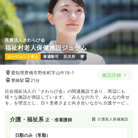
時間
8:00～17:00
日曜休み
年間休日120日
月給26万円以上可
気になる
詳細を見る
医療法人さわらび会
福祉村老人保健施設ジュゲム
エージェント求人
車通勤可
託児所
寮
愛知県豊橋市野依町字山中19-1
施設詳細
豊橋駅
21分
社会福祉法人の『さわらび会』の関連施設であり、周辺にも、
様々な施設が併設しています。「みんなの力で、みんなの幸せ
を」を理念とし、日々患者さまと向き合いながら介護サービス
を提供。職員、ご利用者さまに関わらず一人ひとりの違いを尊
び、同じ目線でコミュニケーションをとり、自立する力を育む
介護・福祉系
介護老人保健施設
正・准看護師
事業所運営を行っております。
日勤のみ（常勤）