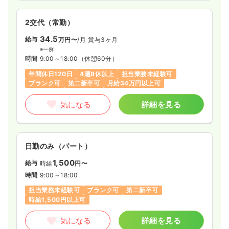
2交代（常勤）
34.5
給与
万円〜
/月
賞与3ヶ月
※一例
時間
9:00～18:00
（休憩60分）
年間休日120日
4週8休以上
担当業務未経験可
ブランク可
第二新卒可
月給34万円以上可
気になる
詳細を見る
日勤のみ（パート）
1,500
給与
時給
円〜
時間
9:00～18:00
担当業務未経験可
ブランク可
第二新卒可
時給1,500円以上可
気になる
詳細を見る