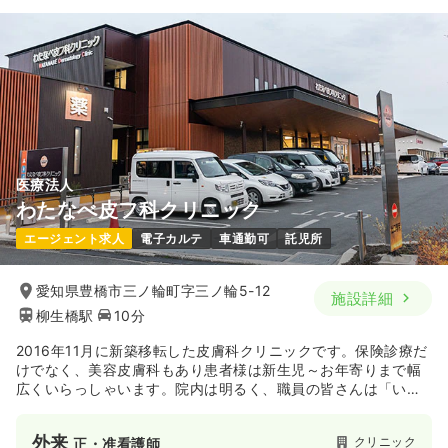
22.6〜30.5
給与
万円
/月
※一例
時間
8:30～17:30
日祝休み
オンコールあり
月給30万円以上可
気になる
詳細を見る
医療法人
内視鏡
一般病院
正・准看護師
わたなべ皮フ科クリニック
エージェント求人
電子カルテ
車通勤可
託児所
日勤のみ（常勤）
22.1〜33.0
給与
万円
/月
賞与3.2ヶ月
愛知県豊橋市三ノ輪町字三ノ輪5-12
施設詳細
※一例
柳生橋駅
10分
時間
7:30～16:30
担当業務未経験可
ブランク可
月給33万円以上可
2016年11月に新築移転した皮膚科クリニックです。保険診療だ
けでなく、美容皮膚科もあり患者様は新生児～お年寄りまで幅
広くいらっしゃいます。院内は明るく、職員の皆さんは「いつ
気になる
詳細を見る
も朗らかに明るい笑顔」をスローガンにお仕事しています！
外来
クリニック
正・准看護師