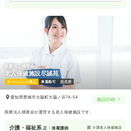
気になる
詳細を見る
医療法人積善会
老人保健施設尽誠苑
エージェント求人
車通勤可
託児所
愛知県豊橋市大脇町大脇ノ谷74-54
施設詳細
医療法人積善会が運営する老人保健施設です。
介護・福祉系
介護老人保健施設
正・准看護師