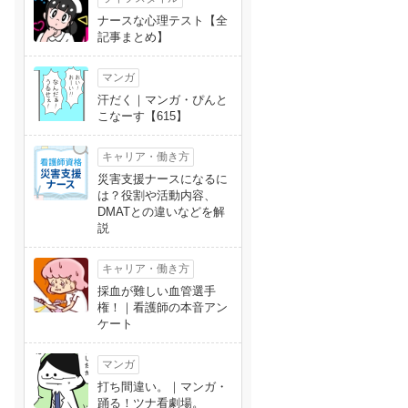
ナースな心理テスト【全
記事まとめ】
マンガ
汗だく｜マンガ・ぴんと
こなーす【615】
キャリア・働き方
災害支援ナースになるに
は？役割や活動内容、
DMATとの違いなどを解
説
キャリア・働き方
採血が難しい血管選手
権！｜看護師の本音アン
ケート
マンガ
打ち間違い。｜マンガ・
踊る！ツナ看劇場。