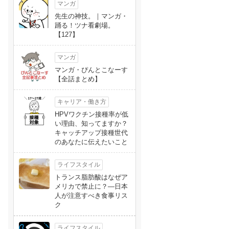
マンガ
先生の神技。｜マンガ・
踊る！ツナ看劇場。
【127】
マンガ
マンガ・ぴんとこなーす
【全話まとめ】
キャリア・働き方
HPVワクチン接種率が低
い理由、知ってますか？
キャッチアップ接種世代
のあなたに伝えたいこと
ライフスタイル
トランス脂肪酸はなぜア
メリカで禁止に？―日本
人が注意すべき食事リス
ク
ライフスタイル