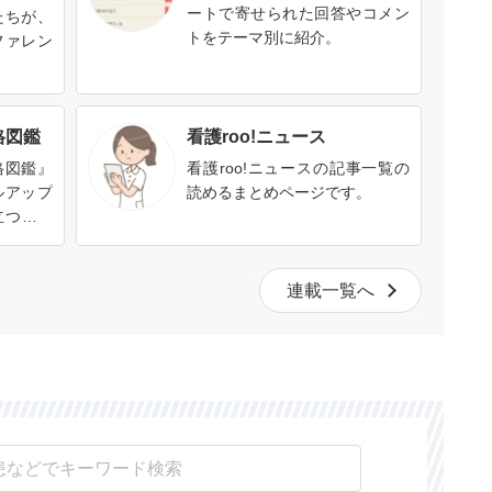
ートで寄せられた回答やコメン
たちが、
トをテーマ別に紹介。
ファレン
格図鑑
看護roo!ニュース
格図鑑』
看護roo!ニュースの記事一覧の
ルアップ
読めるまとめページです。
立つ、い
す。資格
格を取る
連載一覧へ