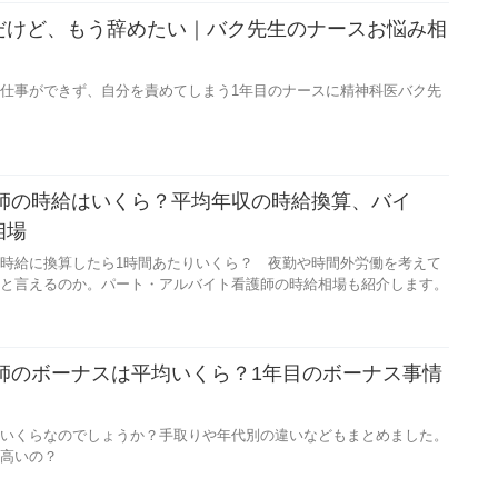
だけど、もう辞めたい｜バク先生のナースお悩み相
仕事ができず、自分を責めてしまう1年目のナースに精神科医バク先
護師の時給はいくら？平均年収の時給換算、バイ
相場
時給に換算したら1時間あたりいくら？ 夜勤や時間外労働を考えて
と言えるのか。パート・アルバイト看護師の時給相場も紹介します。
護師のボーナスは平均いくら？1年目のボーナス事情
いくらなのでしょうか？手取りや年代別の違いなどもまとめました。
高いの？