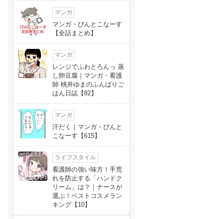
マンガ
マンガ・ぴんとこなーす
【全話まとめ】
マンガ
レンジでふわとろんっ 蒸
し卵豆腐｜マンガ・看護
師 桃井ゆまのふんばりご
はん日誌【82】
マンガ
汗だく｜マンガ・ぴんと
こなーす【615】
ライフスタイル
看護師の強い味方！手荒
れを防止する「ハンドク
リーム」は？｜ナースが
選ぶ！ベストコスメラン
キング【10】