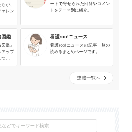
ートで寄せられた回答やコメン
たちが、
トをテーマ別に紹介。
ファレン
格図鑑
看護roo!ニュース
格図鑑』
看護roo!ニュースの記事一覧の
ルアップ
読めるまとめページです。
立つ、い
す。資格
格を取る
連載一覧へ