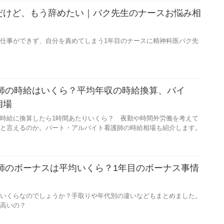
だけど、もう辞めたい｜バク先生のナースお悩み相
仕事ができず、自分を責めてしまう1年目のナースに精神科医バク先
護師の時給はいくら？平均年収の時給換算、バイ
相場
時給に換算したら1時間あたりいくら？ 夜勤や時間外労働を考えて
と言えるのか。パート・アルバイト看護師の時給相場も紹介します。
護師のボーナスは平均いくら？1年目のボーナス事情
いくらなのでしょうか？手取りや年代別の違いなどもまとめました。
高いの？