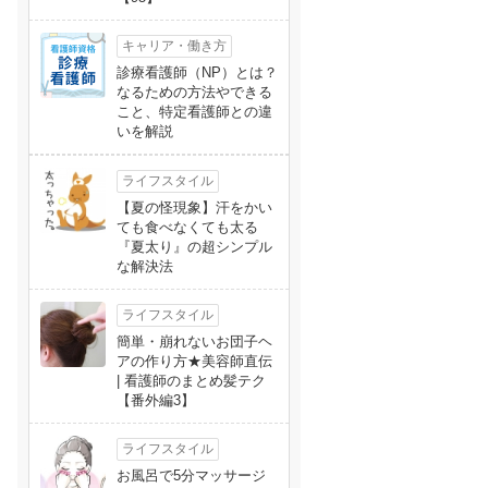
キャリア・働き方
診療看護師（NP）とは？
なるための方法やできる
こと、特定看護師との違
いを解説
ライフスタイル
【夏の怪現象】汗をかい
ても食べなくても太る
『夏太り』の超シンプル
な解決法
ライフスタイル
簡単・崩れないお団子ヘ
アの作り方★美容師直伝
| 看護師のまとめ髪テク
【番外編3】
ライフスタイル
お風呂で5分マッサージ