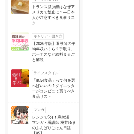
トランス脂肪酸はなぜア
メリカで禁止に？―日本
人が注意すべき食事リス
ク
キャリア・働き方
【2026年版】看護師の平
均年収いくら？手取り、
ボーナスなど給料まるご
と解説
ライフスタイル
「低GI食品」って何を選
べばいいの？ダイエッタ
ーがコンビニで買うべき
食品リスト
マンガ
レンジで5分！麻辣湯｜
マンガ・看護師 桃井ゆま
のふんばりごはん日誌
【95】