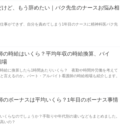
だけど、もう辞めたい｜バク先生のナースお悩み相
仕事ができず、自分を責めてしまう1年目のナースに精神科医バク先
護師の時給はいくら？平均年収の時給換算、バイ
相場
時給に換算したら1時間あたりいくら？ 夜勤や時間外労働を考えて
と言えるのか。パート・アルバイト看護師の時給相場も紹介します。
護師のボーナスは平均いくら？1年目のボーナス事情
いくらなのでしょうか？手取りや年代別の違いなどもまとめました。
高いの？