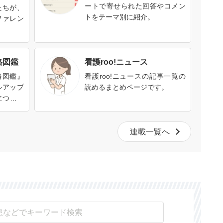
ートで寄せられた回答やコメン
たちが、
トをテーマ別に紹介。
ファレン
格図鑑
看護roo!ニュース
格図鑑』
看護roo!ニュースの記事一覧の
ルアップ
読めるまとめページです。
立つ、い
す。資格
格を取る
連載一覧へ