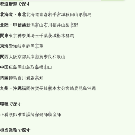
都道府県で探す
北海道・東北
北海道
青森
岩手
宮城
秋田
山形
福島
北陸・甲信越
新潟
富山
石川
福井
山梨
長野
関東
東京
神奈川
埼玉
千葉
茨城
栃木
群馬
東海
愛知
岐阜
静岡
三重
関西
大阪
京都
兵庫
滋賀
奈良
和歌山
中国
広島
岡山
鳥取
島根
山口
四国
徳島
香川
愛媛
高知
九州・沖縄
福岡
佐賀
長崎
熊本
大分
宮崎
鹿児島
沖縄
職種で探す
正看護師
准看護師
保健師
助産師
担当業務で探す