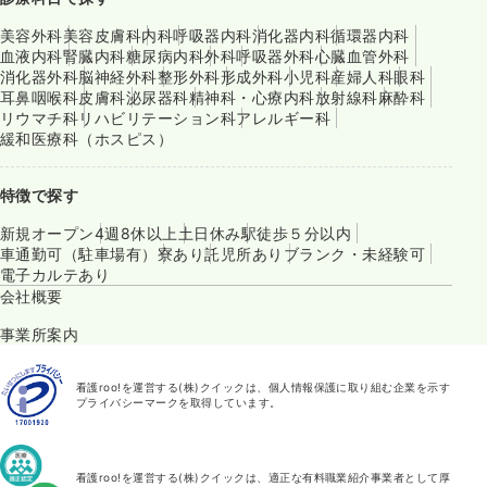
美容外科
美容皮膚科
内科
呼吸器内科
消化器内科
循環器内科
血液内科
腎臓内科
糖尿病内科
外科
呼吸器外科
心臓血管外科
消化器外科
脳神経外科
整形外科
形成外科
小児科
産婦人科
眼科
耳鼻咽喉科
皮膚科
泌尿器科
精神科・心療内科
放射線科
麻酔科
リウマチ科
リハビリテーション科
アレルギー科
緩和医療科（ホスピス）
特徴で探す
新規オープン
4週8休以上
土日休み
駅徒歩５分以内
車通勤可（駐車場有）
寮あり
託児所あり
ブランク・未経験可
電子カルテあり
会社概要
事業所案内
看護roo!を運営する(株)クイックは、個人情報保護に取り組む企業を示す
プライバシーマークを取得しています。
看護roo!を運営する(株)クイックは、適正な有料職業紹介事業者として厚