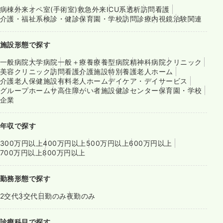
病棟
外来
オペ室(手術室)
救急外来
ICU系
透析
訪問看護
介護・福祉系
検診・健診
保育園・学校
訪問診療
内視鏡
治験関連
施設形態で探す
一般病院
大学病院
一般＋療養
療養型病院
精神科病院
クリニック
美容クリニック
訪問看護
介護施設
特別養護老人ホーム
介護老人保健施設
有料老人ホーム
デイケア・デイサービス
グループホーム
サ高住
障がい者施設
健診センター
保育園・学校
企業
年収で探す
300万円以上
400万円以上
500万円以上
600万円以上
700万円以上
800万円以上
勤務形態で探す
2交代
3交代
日勤のみ
夜勤のみ
診療科目で探す