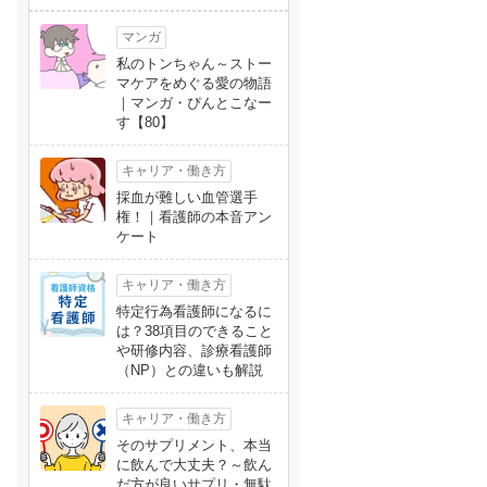
マンガ
私のトンちゃん～ストー
マケアをめぐる愛の物語
｜マンガ・ぴんとこなー
す【80】
キャリア・働き方
採血が難しい血管選手
権！｜看護師の本音アン
ケート
キャリア・働き方
特定行為看護師になるに
は？38項目のできること
や研修内容、診療看護師
（NP）との違いも解説
キャリア・働き方
そのサプリメント、本当
に飲んで大丈夫？～飲ん
だ方が良いサプリ・無駄