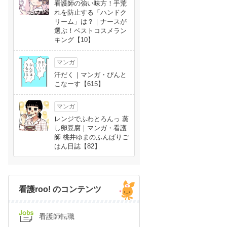
看護師の強い味方！手荒
れを防止する「ハンドク
リーム」は？｜ナースが
選ぶ！ベストコスメラン
キング【10】
マンガ
汗だく｜マンガ・ぴんと
こなーす【615】
マンガ
レンジでふわとろんっ 蒸
し卵豆腐｜マンガ・看護
師 桃井ゆまのふんばりご
はん日誌【82】
看護roo! のコンテンツ
看護師転職