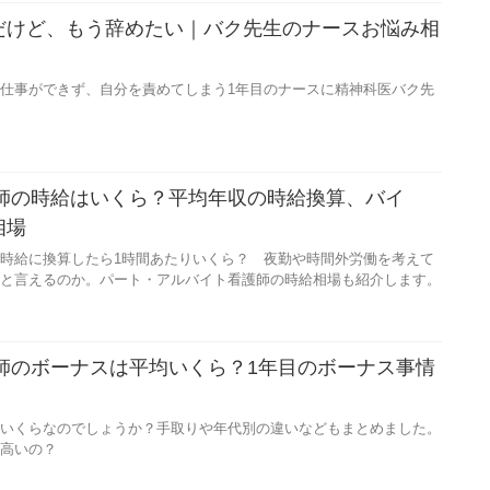
だけど、もう辞めたい｜バク先生のナースお悩み相
仕事ができず、自分を責めてしまう1年目のナースに精神科医バク先
護師の時給はいくら？平均年収の時給換算、バイ
相場
時給に換算したら1時間あたりいくら？ 夜勤や時間外労働を考えて
と言えるのか。パート・アルバイト看護師の時給相場も紹介します。
護師のボーナスは平均いくら？1年目のボーナス事情
いくらなのでしょうか？手取りや年代別の違いなどもまとめました。
高いの？