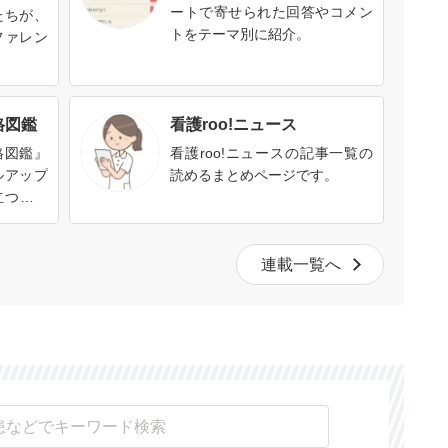
ートで寄せられた回答やコメン
たちが、
トをテーマ別に紹介。
ファレン
格図鑑
看護roo!ニュース
格図鑑』
看護roo!ニュースの記事一覧の
ルアップ
読めるまとめページです。
立つ、い
す。資格
格を取る
連載一覧へ