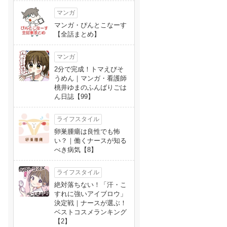
マンガ
マンガ・ぴんとこなーす
【全話まとめ】
マンガ
2分で完成！トマえびそ
うめん｜マンガ・看護師
桃井ゆまのふんばりごは
ん日誌【99】
ライフスタイル
卵巣腫瘍は良性でも怖
い？｜働くナースが知る
べき病気【8】
ライフスタイル
絶対落ちない！「汗・こ
すれに強いアイブロウ」
決定戦｜ナースが選ぶ！
ベストコスメランキング
【2】