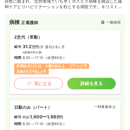
自然に囲まれ、北摂地域でいち早くホスピス病棟を開設した緩
気になる
詳細を見る
和ケアとリハビリテーションを柱とする病院です。キリスト教
の精神に基づいた「隣人愛」の理念のもと、急性期治療を終え
た患者様への専門的な終末期ケアや在宅復帰に向けた支援を実
病棟
一般病院
正看護師
践しており、看護師として一人ひとりの患者様の心に寄り添っ
た深い関わりを大切にしたい方に最適な環境です。
2交代（常勤）
31.2
給与
万円
/月
賞与2.8ヶ月
※経験4年の例
時間
8:30～17:10
（休憩60分）
年間休日122日
4週8休以上
ブランク可
月給35万円以上可
気になる
詳細を見る
一時募集休止
日勤のみ（パート）
1,600〜1,660
給与
時給
円
時間
8:30～17:10
（休憩60分）