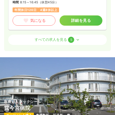
時間
8:15～16:45
（休憩45分）
年間休日120日
4週8休以上
気になる
詳細を見る
オペ室(手術室)
一般病院
正看護師
すべての求人を見る
5
2交代（常勤）
28.7
給与
万円〜
/月
賞与80.0万円〜
※経験3年の例
時間
8:30～17:00
年間休日120日
4週8休以上
月給31万円以上可
気になる
詳細を見る
医療法人マックシール
巽今宮病院
一時募集休止
日勤のみ（パート）