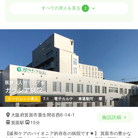
病棟
一般＋療養
正看護師 / 管理職
すべての求人を見る
2
一時募集休止
日勤のみ（常勤）
600
給与
万円
/年
※一例
時間
8:45～17:00
4週8休以上
年収600万円以上可
気になる
詳細を見る
医療法人ガラシア会
外来
一般＋療養
正看護師
ガラシア病院
エージェント求人
7:1
電子カルテ
車通勤可
寮
一時募集休止
日勤のみ（常勤）
給与
お問い合わせください
大阪府箕面市粟生間谷西6-14-1
施設詳細
時間
8:45～17:00
箕面駅
15分
4週8休以上
ブランク可
【緩和ケアのパイオニア的存在の病院です★】 箕面市の豊かな