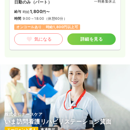
一時募集休止
日勤のみ（パート）
1,800
給与
時給
円〜
時間
9:00～18:00
（休憩60分）
オンコールあり
時給1,800円以上可
気になる
詳細を見る
株式会社ナースケア
いま訪問看護リハビリステーション箕面
エージェント求人
車通勤可