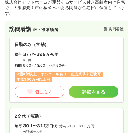
株式会社アットホームが運営するサービス付き高齢者向け住宅
で、大阪府箕面市の桜並木のある閑静な住宅街に位置していま
す。
訪問看護
訪問看護
正・准看護師
日勤のみ（常勤）
377〜399
給与
万円
/年
※一例
時間
9:00～18:00
（休憩60分）
4週8休以上
オンコールあり
担当業務未経験可
年収300万円以上可
気になる
詳細を見る
2交代（常勤）
30.1〜31.1
給与
万円
/月
賞与50.0〜60.0万円
※経験5年の例