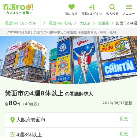
気になる
登録/ログイン
求人検索
メニュー
看護roo![カンゴルー]
看護roo! 転職
大阪府
箕面市
箕面市の4
【2026年8月最新】箕面市の4週8休以上の看護師/准看護師求人・転職・給料
箕面市の4週8休以上
の看護師求人
80
2026/08/07
更新
全
件（40施設）
変更
大阪府箕面市
変更
4週8休以上