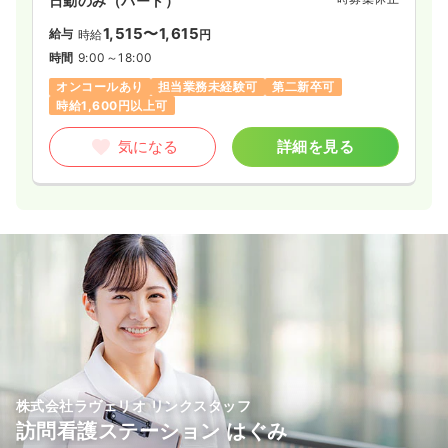
日勤のみ（パート）
1,515〜1,615
給与
時給
円
時間
9:00～18:00
オンコールあり
担当業務未経験可
第二新卒可
時給1,600円以上可
気になる
詳細を見る
株式会社ラヴェリオ リンクスタッフ
訪問看護ステーション はぐみ