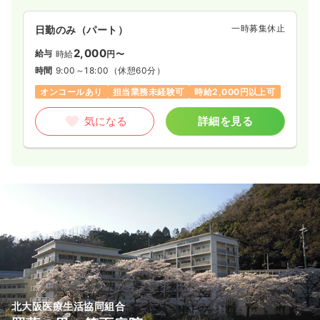
一時募集休止
日勤のみ（パート）
2,000
給与
時給
円〜
時間
9:00～18:00
（休憩60分）
オンコールあり
担当業務未経験可
時給2,000円以上可
気になる
詳細を見る
北大阪医療生活協同組合