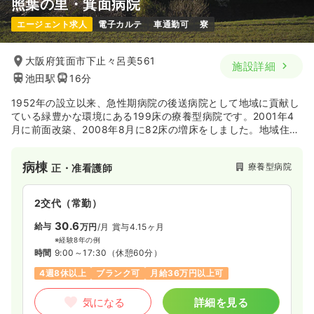
照葉の里・箕面病院
エージェント求人
電子カルテ
車通勤可
寮
大阪府箕面市下止々呂美561
施設詳細
池田駅
16分
1952年の設立以来、急性期病院の後送病院として地域に貢献し
ている緑豊かな環境にある199床の療養型病院です。2001年4
月に前面改築、2008年8月に82床の増床をしました。地域住民
のかかりつけ医としても信頼を得ながら、暖かく思いやりのあ
る診療活動を展開しています。
病棟
療養型病院
正・准看護師
2交代（常勤）
30.6
給与
万円
/月
賞与4.15ヶ月
※経験8年の例
時間
9:00～17:30
（休憩60分）
4週8休以上
ブランク可
月給36万円以上可
気になる
詳細を見る