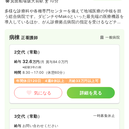
箕面船場阪大前駅
10分
多様な診療科や各種専門センターを備えて地域医療の中核を担
う総合病院です。ダビンチやMakoといった最先端の医療機器を
導入しているほか、がん診療拠点病院の指定を受けるなどチー
ム医療で質の高い医療を提供しています。専門性を高めながら
成長したい人にオススメです★
病棟
一般病院
正看護師
2交代（常勤）
32.6
給与
万円
/月
賞与84.0万円
※経験3年の例
時間
8:30～17:00
（休憩60分）
年間休日120日
4週8休以上
月給33万円以上可
気になる
詳細を見る
一時募集休止
3交代（常勤）
給与
お問い合わせください