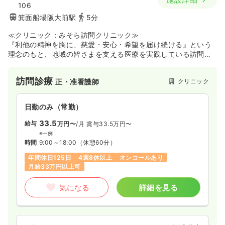
106
箕面船場阪大前駅
5分
≪クリニック：みそら訪問クリニック≫
『利他の精神を胸に、慈愛・安心・希望を届け続ける』という
理念のもと、地域の皆さまを支える医療を実践している訪問診
療クリニックです。医師に同行しての診療補助や多職種との連
携を通じて、患者様の体調や心の変化に寄り添う看護を提供し
訪問診療
クリニック
正・准看護師
たい方に適した環境です。新人プログラムや独り立ちまでの同
行研修が完備されているため、訪問診療が未経験の方や経験の
浅い方も安心して挑戦できます。また、年間休日125日以上に
日勤のみ（常勤）
加えて誕生日休暇や子育て支援金、診療費補助といった独自の
福利厚生が非常に充実しており、私生活を大切にしながら長く
33.5
給与
万円〜
/月
賞与33.5万円〜
働き続けたい方にぴったりの職場です。
※一例
時間
9:00～18:00
（休憩60分）
年間休日125日
4週8休以上
オンコールあり
月給33万円以上可
気になる
詳細を見る