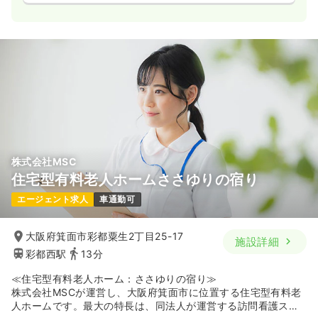
株式会社MSC
住宅型有料老人ホームささゆりの宿り
エージェント求人
車通勤可
大阪府箕面市彩都粟生2丁目25-17
施設詳細
彩都西駅
13分
≪住宅型有料老人ホーム：ささゆりの宿り≫
株式会社MSCが運営し、大阪府箕面市に位置する住宅型有料老
人ホームです。最大の特長は、同法人が運営する訪問看護ステ