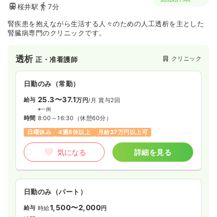
桜井駅
7分
腎疾患を抱えながら生活する人々のための人工透析を主とした
腎臓病専門のクリニックです。
透析
クリニック
正・准看護師
日勤のみ（常勤）
25.3〜37.1
給与
万円
/月
賞与2回
※一例
時間
8:00～16:30
（休憩60分）
日曜休み
4週8休以上
月給37万円以上可
気になる
詳細を見る
日勤のみ（パート）
1,500〜2,000
給与
時給
円