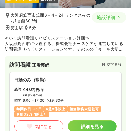
大阪府箕面市箕面6－4－24 サンクスみの
施設詳細
お1番館302号
箕面駅
5分
≪いま訪問看護リハビリステーション箕面≫
大阪府箕面市に位置する、株式会社ナースケアが運営している
訪問看護リハビリステーションです。その人の「今」を大切
に、「今のあなた」を尊重し、その人が「今を生きる」その支
援を精一杯したいという想いから名付けられました。
訪問看護
訪問看護
正看護師
日勤のみ（常勤）
440
給与
万円
/年
※経験2年の例
時間
9:00～17:30
（休憩60分）
年間休日125日
4週8休以上
担当業務未経験可
月給32万円以上可
気になる
詳細を見る