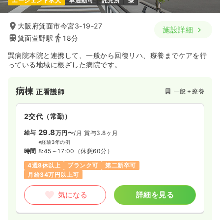
エージェント求人
車通勤可
託児所
寮
給与
お問い合わせください
時間
8:30～17:00
大阪府箕面市今宮3-19-27
施設詳細
気になる
詳細を見る
箕面萱野駅
18分
巽病院本院と連携して、一般から回復リハ、療養までケアを行
っている地域に根ざした病院です。
病棟
一般病院
助産師
病棟
一時募集休止
2交代（常勤）
一般＋療養
正看護師
給与
お問い合わせください
2交代（常勤）
時間
8:30～17:00
29.8
年間休日120日
4週8休以上
給与
万円〜
/月
賞与3.8ヶ月
※経験3年の例
時間
8:45～17:00
気になる
（休憩60分）
詳細を見る
4週8休以上
ブランク可
第二新卒可
月給34万円以上可
一時募集休止
3交代（常勤）
気になる
詳細を見る
給与
お問い合わせください
時間
8:15～16:45
（休憩45分）