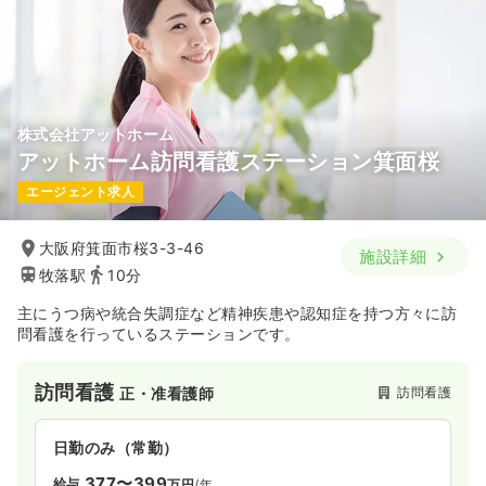
株式会社アットホーム
アットホーム訪問看護ステーション箕面桜
エージェント求人
大阪府箕面市桜3-3-46
施設詳細
牧落駅
10分
主にうつ病や統合失調症など精神疾患や認知症を持つ方々に訪
問看護を行っているステーションです。
訪問看護
訪問看護
正・准看護師
日勤のみ（常勤）
377〜399
給与
万円
/年