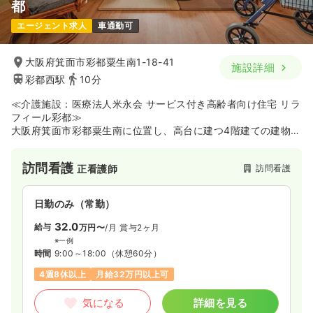
都
エージェント求人
車通勤可
大阪府箕面市彩都粟生南1-18-41
施設詳細
彩都西駅
10分
≪介護施設：医療法人米永会 サービス付き高齢者向け住宅 リラ
フィール彩都≫
大阪府箕面市彩都粟生南に位置し、高台に建つ4階建ての建物や
バルコニーが張り出たデザインが特徴的なサービス付き高齢者
向け住宅です。1階にはデイサービスルアナが併設されており、
訪問看護
訪問看護
正看護師
各部屋に設置したエアコンセンサーでお部屋の状態をキャッチ
し、入居者様の睡眠リズム・生活リズムの乱れなどのいち早い
気付きにつなげる「Panasonicみまもり安心システム」を導入
日勤のみ（常勤）
しています。日中に看護師が常駐して健康管理を実施するほ
か、ご家族と本人の意思をできる限り尊重することに力を入れ
32.0
給与
万円〜
/月
賞与2ヶ月
ており、先進的な見守り設備のもとでご利用者様に寄り添った
※一例
丁寧なケアを提供したい方にオススメです。
時間
9:00～18:00
（休憩60分）
4週8休以上
月給32万円以上可
気になる
詳細を見る