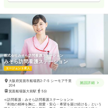
株式会社みそら訪問看護ステーション
みそら訪問看護ステーション
エージェント求人
大阪府箕面市船場西2-7-5 シーモア千里
施設詳細
204
箕面船場阪大前駅
5分
≪訪問看護：みそら訪問看護ステーション≫
「利他の精神を胸に、慈愛・安心・希望を届け続ける」という