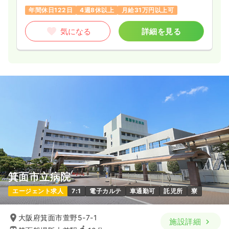
アの質向上に積極的に取り組んでいます。
年間休日122日
4週8休以上
月給31万円以上可
特に、理学療法士・作業療法士といった専門スタッフによる生
活に沿った個別リハビリを実施し、活動的に過ごせるよう集団
気になる
詳細を見る
アクティビティや趣味のサークル活動も取り入れています。
箕面市立病院
エージェント求人
7:1
電子カルテ
車通勤可
託児所
寮
大阪府箕面市萱野5-7-1
施設詳細