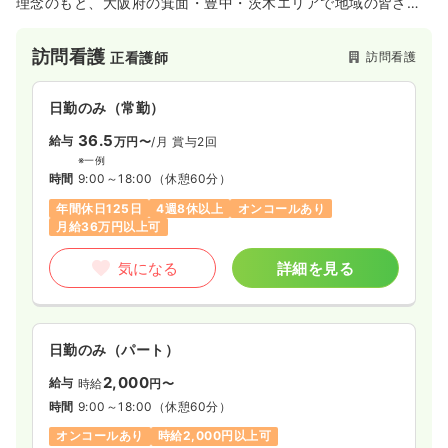
理念のもと、大阪府の箕面・豊中・茨木エリアで地域の皆さま
のその人らしい生活を支える医療を実践している訪問看護ステ
ーションです。クリニックを併設しているため連携が取りやす
訪問看護
訪問看護
正看護師
く安心できる環境が整っており、バイタルチェックや医療処
置、ターミナルケア、精神看護など、利用者様やご家族の心に
寄り添う看護を提供しています。未経験の方でも同行研修や独
日勤のみ（常勤）
自の教育プログラム、新人プログラムを通じて成長できる体制
があるほか、年間休日125日以上や誕生日休暇、充実した子育
36.5
給与
万円〜
/月
賞与2回
て支援金、本人分の診療費補助など、働くスタッフが安心して
※一例
長く活躍できる福利厚生が非常に充実している点が大きな特徴
時間
9:00～18:00
（休憩60分）
です。
年間休日125日
4週8休以上
オンコールあり
月給36万円以上可
気になる
詳細を見る
日勤のみ（パート）
2,000
給与
時給
円〜
時間
9:00～18:00
（休憩60分）
オンコールあり
時給2,000円以上可