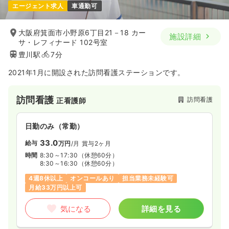
エージェント求人
車通勤可
大阪府箕面市小野原6丁目21－18 カー
施設詳細
サ・レフィナード 102号室
豊川駅
7分
2021年1月に開設された訪問看護ステーションです。
訪問看護
訪問看護
正看護師
日勤のみ（常勤）
33.0
給与
万円
/月
賞与2ヶ月
時間
8:30～17:30
（休憩60分）
8:30～16:30
（休憩60分）
4週8休以上
オンコールあり
担当業務未経験可
月給33万円以上可
気になる
詳細を見る