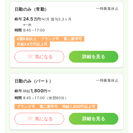
年間休日120日
4週8休以上
一時募集休止
日勤のみ（常勤）
24.5
給与
万円〜
/月
賞与3.3ヶ月
気になる
詳細を見る
※一例
時間
8:45～17:00
4週8休以上
ブランク可
第二新卒可
外来
一般病院
正看護師
月給24万円以上可
一時募集休止
夜勤のみ（パート）
気になる
詳細を見る
2.0
給与
万円
/回
時間
16:15～0:45
一時募集休止
日勤のみ（パート）
気になる
詳細を見る
1,800
給与
時給
円〜
時間
8:45～17:00
（休憩60分）
ブランク可
第二新卒可
時給1,800円以上可
気になる
詳細を見る