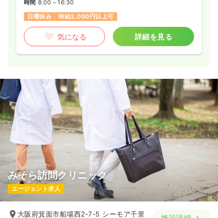
時間
8:00～16:30
日曜休み
時給2,000円以上可
気になる
詳細を見る
みそら訪問クリニック
エージェント求人
大阪府箕面市船場西2-7-5 シーモア千里
施設詳細