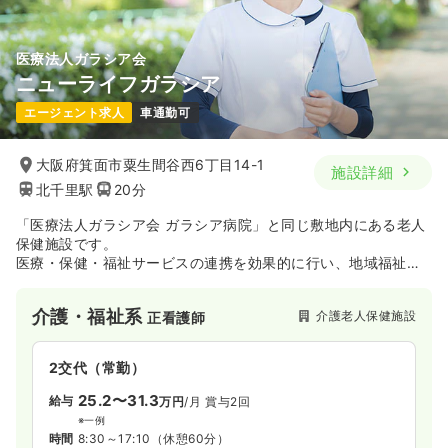
医療法人ガラシア会
ニューライフガラシア
エージェント求人
車通勤可
大阪府箕面市粟生間谷西6丁目14-1
施設詳細
北千里駅
20分
「医療法人ガラシア会 ガラシア病院」と同じ敷地内にある老人
保健施設です。
医療・保健・福祉サービスの連携を効果的に行い、地域福祉の
拠点として在宅復帰・在宅療養を支援しています。
キリストの慈しみの心に基づいた運営理念のもと、利用者の人
介護・福祉系
介護老人保健施設
正看護師
格と意思・自主性を尊重し、明るく家庭的な雰囲気の中で日常
生活の自立支援に努めており、箕面市東部の緑に囲まれた抜群
の環境に位置しています。入所定員70名、通所定員35名の施設
2交代（常勤）
で、ショートステイや通所リハビリテーション（デイケア）に
も対応しています。
25.2〜31.3
給与
万円
/月
賞与2回
施設外研修会への参加や施設内勉強会の実施、施設外・施設内
※一例
での研究発表会の開催を通じて、専門的知識と技術の向上、ケ
時間
8:30～17:10
（休憩60分）