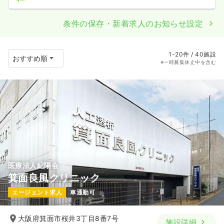
条件の保存・新着求人のお知らせ設定
1-20件 / 40施設
※一時募集休止中を含む
医療法人紀陽会
箕面良風クリニック
エージェント求人
車通勤可
大阪府箕面市桜井3丁目8番7号
施設詳細