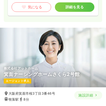
気になる
詳細を見る
株式会社アットホーム
箕面ナーシングホームさくら2号館
エージェント求人
大阪府箕面市桜3丁目3番46号
施設詳細
牧落駅
8分