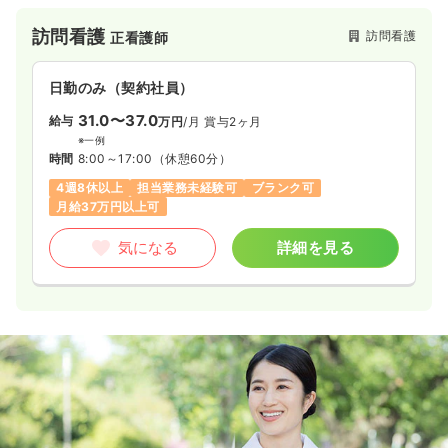
ーションとの連携により看護師が24時間常駐している点で、協
力医療機関とも綿密に連携し、日々の健康管理から緊急時まで
訪問看護
訪問看護
正看護師
万全のサポート体制を整えています。病院とは異なる「暮らし
の場」として、看護と介護の両面からきめ細やかなケアを提供
し、日常的な医療ニーズがある方も安心で快適な毎日をお過ご
日勤のみ（契約社員）
しいただける環境です。また、施設内では家庭菜園での野菜の
収穫を行うなど、家庭的で穏やかな雰囲気を大切にしていま
31.0〜37.0
給与
万円
/月
賞与2ヶ月
す。24時間対応の医療体制が整った安心できる環境のもと、利
※一例
用者様一人ひとりに寄り添うケアに携わりたい方にオススメの
時間
8:00～17:00
（休憩60分）
施設です。
4週8休以上
担当業務未経験可
ブランク可
月給37万円以上可
気になる
詳細を見る