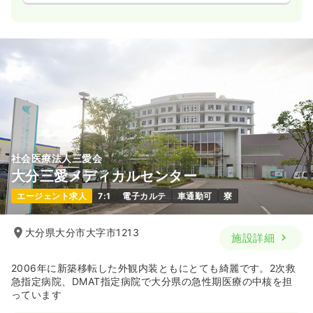
社会医療法人三愛会
大分三愛メディカルセンター
エージェント求人
7:1
電子カルテ
車通勤可
寮
大分県大分市大字市1213
施設詳細
2006年に新築移転した外観内装ともにとても綺麗です。2次救
急指定病院、DMAT指定病院で大分県の急性期医療の中核を担
っています