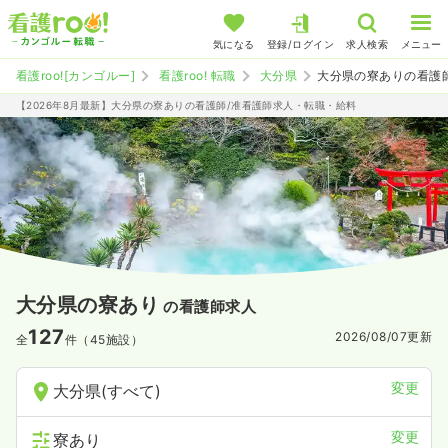
気になる
登録/ログイン
求人検索
メニュー
看護roo![カンゴルー]
看護roo! 転職
大分県
大分県の寮ありの看護
【2026年8月最新】大分県の寮ありの看護師/准看護師求人・転職・給料
大分県の寮あり
の看護師求人
127
2026/08/07
更新
全
件（45施設）
変更
大分県(すべて)
変更
寮あり