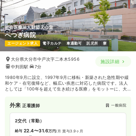
社会医療法人財団天心堂
へつぎ病院
エージェント求人
電子カルテ
車通勤可
託児所
寮
大分県大分市中戸次字二本木5956
施設詳細
中判田駅
7分
1980年9月に設立、1997年9月に移転・新築された急性期や緩
和ケア・在宅復帰など、幅広い疾患に対応した病院です。法人
としては「100年を超えて生き続ける医療」をモットーに、大
分市戸次地区を中心に展開しています。医療だけでなく、保険
や介護の役割も担っており、市からの委託事業として病児保育
外来
一般病院
正看護師
や障害児向けのサービスも提供している母体の安定した法人で
す。
2交代（常勤）
22.4〜31.6
給与
万円
/月
賞与3.9ヶ月