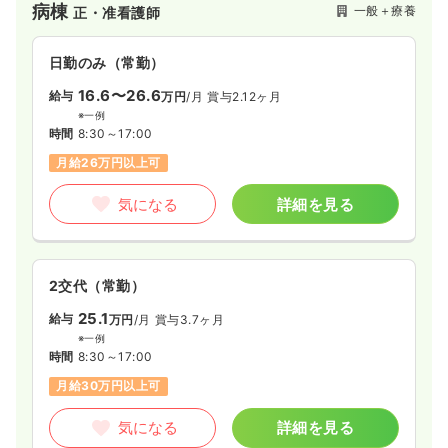
病棟
一般＋療養
正・准看護師
リハビリにも力をいれており、回復期リハビリ病棟は2病棟
（114床）あり、地域包括ケア病棟（14床)では、回復期リハビ
リテーション病棟では対応できない疾患の患者様にも、幅広く
日勤のみ（常勤）
に在宅復帰に向けたリハビリテーションを提供されています。
16.6〜26.6
給与
万円
/月
賞与2.12ヶ月
※一例
時間
8:30～17:00
月給26万円以上可
気になる
詳細を見る
2交代（常勤）
25.1
給与
万円
/月
賞与3.7ヶ月
※一例
時間
8:30～17:00
月給30万円以上可
気になる
詳細を見る