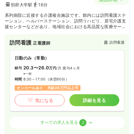
別府大学駅
16分
系列病院に近接する介護複合施設です。館内には訪問看護ステ
ーション、ヘルパーステーション、訪問リハビリ、居宅介護支
援センターなどがあり、地域社会における高品質な医療サービ
スを24時間365日体制で提供しています。患者様とその家族が
安心して暮らせるように見守り支援している点も魅力的です♪
訪問看護
訪問看護
正看護師
日勤のみ（常勤）
20.3〜26.0
給与
万円
/月
賞与4ヶ月
※一例
時間
8:30～17:00
（休憩60分）
オンコールあり
月給26万円以上可
気になる
詳細を見る
介護・福祉系
障がい者施設
正・准看護師
すべての求人を見る
2