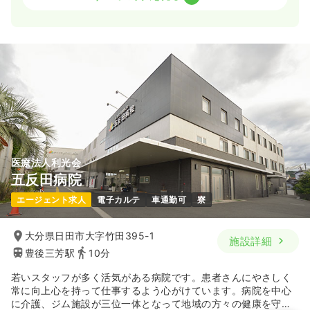
一時募集休止
日勤のみ（常勤）
20.9〜26.6
給与
万円
/月
賞与3.7ヶ月
※一例
時間
8:30～17:00
（休憩60分）
日祝休み
月給26万円以上可
気になる
詳細を見る
医療法人利光会
五反田病院
一時募集休止
日勤のみ（パート）
エージェント求人
電子カルテ
車通勤可
寮
1,250
給与
時給
円〜
時間
8:30～17:00
（休憩60分）
大分県日田市大字竹田395-1
施設詳細
日祝休み
時給1,200円以上可
豊後三芳駅
10分
気になる
詳細を見る
若いスタッフが多く活気がある病院です。患者さんにやさしく
常に向上心を持って仕事するよう心がけています。病院を中心
に介護、ジム施設が三位一体となって地域の方々の健康を守り