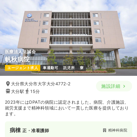
24.3〜32.1
給与
万円
/月
賞与3.9ヶ月
※一例
時間
8:30～17:30
日祝休み
4週8休以上
月給32万円以上可
気になる
詳細を見る
医療法人至誠会
透析
一般病院
正看護師
帆秋病院
エージェント求人
車通勤可
託児所
寮
一時募集休止
日勤のみ（常勤）
22.4〜31.6
給与
万円
/月
賞与3.9ヶ月
大分県大分市大字大分4772-2
施設詳細
※一例
大分駅
15分
時間
8:00～17:00
日曜休み
4週8休以上
月給31万円以上可
2023年にはDPATの病院に認定されました。病院、介護施設、
就労支援まで精神科領域において一貫した医療を提供しており
ます。
気になる
詳細を見る
病棟
精神科病院
正・准看護師