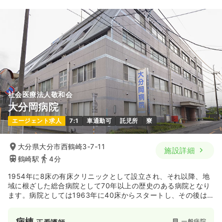
社会医療法人敬和会
大分岡病院
エージェント求人
7:1
車通勤可
託児所
寮
大分県大分市西鶴崎3-7-11
施設詳細
鶴崎駅
4分
1954年に8床の有床クリニックとして設立され、それ以降、地
域に根ざした総合病院として70年以上の歴史のある病院となり
ます。病院としては1963年に40床からスタートし、その後は
地域の医療ニーズに合わせて増床が図られ、現在では地域支援
病院として203床・診療科28を有しています。二次救急指定病
病棟
一般病院