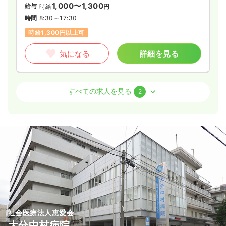
1,000〜1,300
給与
時給
円
時間
8:30～17:30
時給1,300円以上可
気になる
詳細を見る
外来
一般病院
正・准看護師
すべての求人を見る
2
日勤のみ（常勤）
23.1〜28.1
給与
万円
/月
賞与4ヶ月
※一例
時間
8:30～17:30
（休憩60分）
日祝休み
4週8休以上
月給28万円以上可
気になる
詳細を見る
社会医療法人恵愛会
大分中村病院
一時募集休止