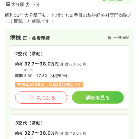
大分駅
17分
昭和53年大分県下初、九州でも２番目の脳神経外科専門病院と
して開院した病院です！
病棟
一般病院
正・准看護師
2交代（常勤）
32.7〜38.0
給与
万円
/月
賞与3.6ヶ月
※一例
時間
8:30～17:30
（休憩60分）
年間休日125日
月給38万円以上可
気になる
詳細を見る
3交代（常勤）
32.7〜38.0
給与
万円
/月
賞与3.6ヶ月