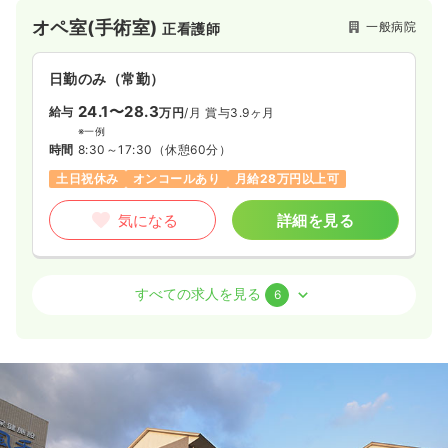
オペ室(手術室)
一般病院
正看護師
日勤のみ（常勤）
24.1〜28.3
給与
万円
/月
賞与3.9ヶ月
※一例
時間
8:30～17:30
（休憩60分）
土日祝休み
オンコールあり
月給28万円以上可
気になる
詳細を見る
病棟
一般病院
正看護師
すべての求人を見る
6
一時募集休止
日勤のみ（常勤）
21.3〜25.5
給与
万円
/月
賞与3.9ヶ月
※一例
時間
8:30～17:30
（休憩60分）
月給25万円以上可