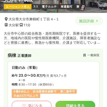
日勤のみ（パート）
エージェント求人
7:1
電子カルテ
車通勤可
寮
1,000〜1,300
給与
時給
円
時間
8:30～17:30
（休憩60分）
大分県大分市舞鶴町１丁目４−１
施設詳細
日祝休み
時給1,300円以上可
大分駅
11分
気になる
詳細を見る
大分市中心部の総合救急・急性期病院です。医療を提供する一
方、地域内の医院や慢性期医療機関、介護施設、障害者施設な
どと密接に連携し、救急から慢性期、介護まで対応していま
す。ER（緊急救命室）では、24時間365日救急患者さんを受け
入れており、様々な職種が連携して医療を提供しています。
病棟
一般病院
正看護師
日勤のみ（常勤）
23.0〜30.6
給与
万円
/月
賞与3.7ヶ月
※一例
時間
8:30～17:30
（休憩60分）
4週8休以上
担当業務未経験可
第二新卒可
月給30万円以上可
気になる
詳細を見る