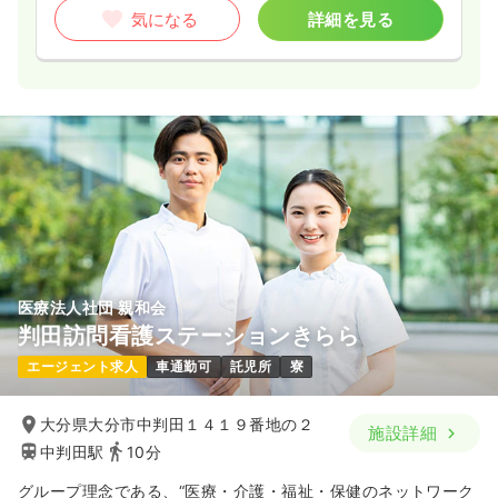
気になる
詳細を見る
医療法人社団 親和会
判田訪問看護ステーションきらら
エージェント求人
車通勤可
託児所
寮
大分県大分市中判田１４１９番地の２
施設詳細
中判田駅
10分
グループ理念である、“医療・介護・福祉・保健のネットワーク