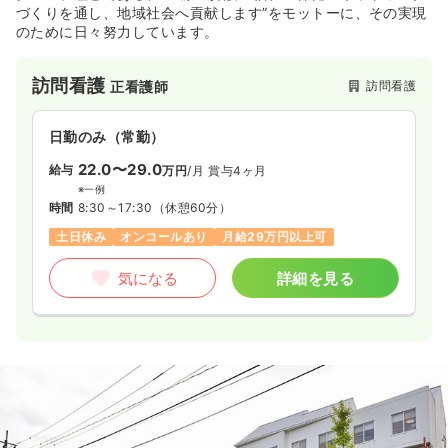
づくりを通し、地域社会へ貢献します”をモットーに、その実現
のために日々努力しています。
訪問看護
訪問看護
正看護師
日勤のみ（常勤）
22.0〜29.0
給与
万円
/月
賞与4ヶ月
※一例
時間
8:30～17:30
（休憩60分）
土日休み
オンコールあり
月給29万円以上可
気になる
詳細を見る