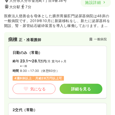
大分県大分市金池町1丁目9番38号
施設詳細
25.3〜30.6
給与
万円
/月
賞与3.6ヶ月
大分駅
7分
※一例
時間
8:30～17:30
（休憩60分）
医療法人慈善会を母体とした膳所胃腸肛門泌尿器病院は48床の
日祝休み
年間休日125日
月給30万円以上可
一般病院です。2019年10月に新築移転をし、新たに泌尿器科を
開設、腎・尿管結石破砕装置を導入し稼働しております。ま
た、最新式の胃・大腸内視鏡システム、新型ＣＴを整備し、充
気になる
詳細を見る
実したリハビリ施設も整備しております。
病棟
一般病院
正・准看護師
日勤のみ（常勤）
23.1〜28.1
給与
万円
/月
賞与4ヶ月
※一例
時間
8:30～17:30
（休憩60分）
4週8休以上
月給28万円以上可
気になる
詳細を見る
2交代（常勤）