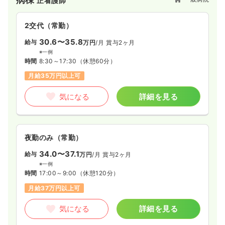
正看護師
院としては、救急の受け入れ台数は大分市内トップクラスの約
2,000台/年となります。手術室は5部屋を有し、約2,000件/年
の手術を実施されています。大分市内では限られた病院しか実
2交代（常勤）
施していない心臓血管外科の手術をはじめとして、消化器外
科・整形外科・脳神経外科など幅広い疾患の手術をおこなって
30.6〜35.8
給与
万円
/月
賞与2ヶ月
います。
※一例
社会医療法人敬和会としては、地域の様々な医療・介護ニーズ
時間
8:30～17:30
（休憩60分）
に対応出来るように「大分岡病院」を含めて8施設（他、リハビ
月給35万円以上可
リテーション病院、精神科病院、在宅・緩和ケアクリニック、
介護施設など）を運営しており、法人全体の職員数は1,200名
気になる
詳細を見る
(うち大分岡病院609名・うち看護部327名)を超える体制となっ
ております。
夜勤のみ（常勤）
34.0〜37.1
給与
万円
/月
賞与2ヶ月
※一例
時間
17:00～9:00
（休憩120分）
月給37万円以上可
気になる
詳細を見る