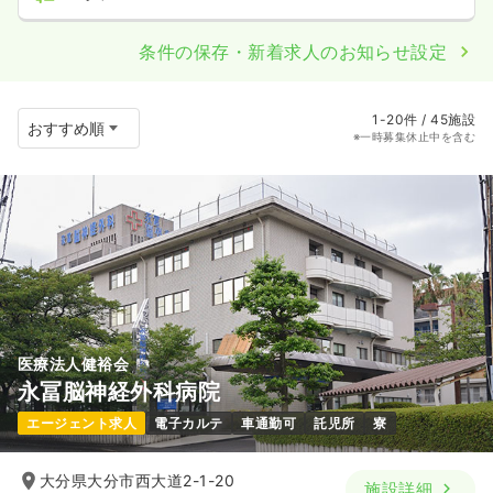
条件の保存・新着求人のお知らせ設定
1-20件 / 45施設
※一時募集休止中を含む
医療法人健裕会
永冨脳神経外科病院
エージェント求人
電子カルテ
車通勤可
託児所
寮
大分県大分市西大道2-1-20
施設詳細