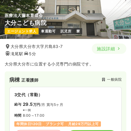
気になる
詳細を見る
医療法人藤本育成会
大分こども病院
透析
一般病院
正看護師
エージェント求人
車通勤可
託児所
寮
一時募集休止
日勤のみ（常勤）
大分県大分市大字片島83-7
施設詳細
滝尾駅
5分
22.0〜29.0
給与
万円
/月
賞与3.7ヶ月
※一例
大分県大分市に位置する小児専門の病院です。
時間
8:30～17:30
（休憩60分）
日曜休み
4週8休以上
月給29万円以上可
病棟
一般病院
正看護師
気になる
詳細を見る
3交代（常勤）
29.5
給与
万円
/月
賞与5ヶ月
※一例
時間
8:00～17:00
年間休日120日
ブランク可
月給29万円以上可