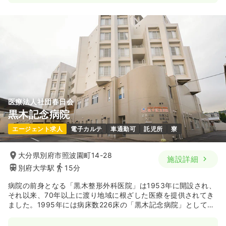
一時募集休止
日勤のみ（常勤）
20.3〜24.3
給与
万円
/月
賞与4ヶ月
※一例
時間
8:30～17:00
（休憩60分）
オンコールあり
月給24万円以上可
気になる
詳細を見る
医療法人社団春日会
訪問看護
その他介護施設
正・准看護師
黒木記念病院
エージェント求人
電子カルテ
車通勤可
託児所
寮
一時募集休止
2交代（常勤）
19.4〜30.0
給与
万円
/月
賞与4ヶ月
大分県別府市照波園町14-28
施設詳細
※一例
別府大学駅
15分
時間
8:30～17:00
（休憩60分）
オンコールあり
月給30万円以上可
病院の前身となる「黒木整形外科医院」は1953年に開設され、
それ以来、70年以上に渡り地域に根ざした医療を提供されてき
ました。1995年には病床数226床の「黒木記念病院」として新
気になる
詳細を見る
築され、急性期～慢性期医療～在宅医療・介護と医療・介護領
域において、トータルケアサービス機能を有しています。また