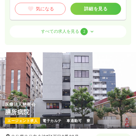
気になる
詳細を見る
オペ室(手術室)
一般病院
正・准看護師
すべての求人を見る
2
日勤のみ（常勤）
27.8〜33.1
給与
万円
/月
賞与3.6ヶ月
※一例
時間
8:30～17:30
（休憩60分）
土日祝休み
年間休日125日
オンコールあり
月給33万円以上可
気になる
詳細を見る
医療法人慈善会
膳所病院
外来
一般病院
正・准看護師
エージェント求人
電子カルテ
車通勤可
寮
一時募集休止
日勤のみ（常勤）