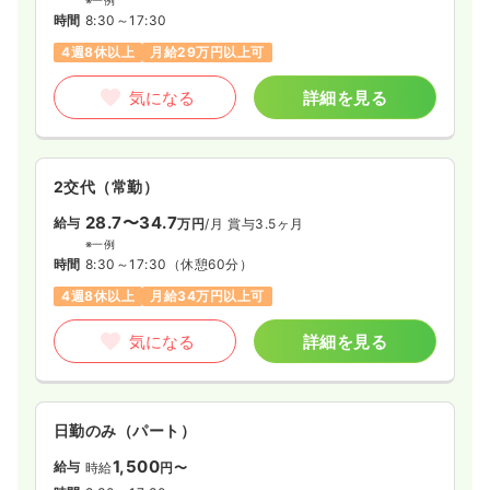
時間
8:30～17:30
外来
4週8休以上
月給29万円以上可
一般病院
正看護師
気になる
詳細を見る
一時募集休止
日勤のみ（常勤）
21.3〜25.5
給与
万円
/月
賞与3.9ヶ月
※一例
2交代（常勤）
時間
8:30～17:30
（休憩60分）
月給25万円以上可
28.7〜34.7
給与
万円
/月
賞与3.5ヶ月
※一例
気になる
詳細を見る
時間
8:30～17:30
（休憩60分）
4週8休以上
月給34万円以上可
透析
一般病院
気になる
詳細を見る
正看護師
一時募集休止
日勤のみ（常勤）
24.1〜28.3
日勤のみ（パート）
給与
万円
/月
賞与3.9ヶ月
※一例
1,500
給与
時給
円〜
時間
8:30～17:30
（休憩60分）