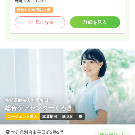
時間
8:30～17:30
4週8休以上
月給28万円以上可
時給1,500円以上可
気になる
詳細を見る
気になる
詳細を見る
救急外来
一般病院
正看護師
一時募集休止
2交代（常勤）
25.7〜29.9
給与
万円
/月
賞与3.9ヶ月
※一例
時間
8:30～17:30
（休憩60分）
月給29万円以上可
気になる
詳細を見る
特定医療法人社団春日会
総合ケアセンターくろき
エージェント求人
車通勤可
託児所
寮
大分県別府市平田町2番2号
施設詳細