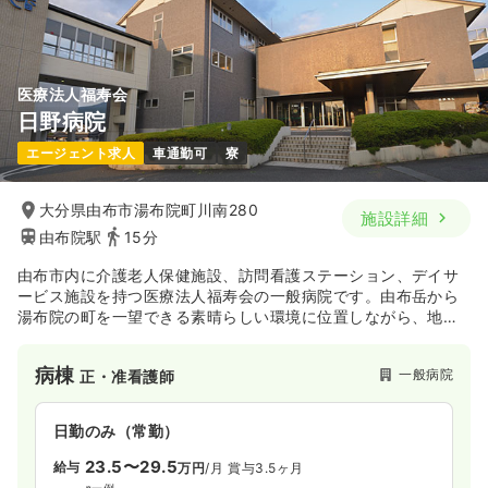
気になる
詳細を見る
医療法人福寿会
日野病院
一時募集休止
2交代（常勤）
エージェント求人
車通勤可
寮
25.7〜29.9
給与
万円
/月
賞与3.9ヶ月
※一例
時間
8:30～17:30
（休憩60分）
大分県由布市湯布院町川南280
施設詳細
月給29万円以上可
由布院駅
15分
由布市内に介護老人保健施設、訪問看護ステーション、デイサ
気になる
詳細を見る
ービス施設を持つ医療法人福寿会の一般病院です。由布岳から
湯布院の町を一望できる素晴らしい環境に位置しながら、地域
の人々の健康向上に貢献しています。
一時募集休止
日勤のみ（パート）
病棟
一般病院
正・准看護師
給与
お問い合わせください
時間
8:30～17:30
（休憩60分）
日勤のみ（常勤）
23.5〜29.5
給与
気になる
詳細を見る
万円
/月
賞与3.5ヶ月
※一例