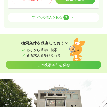
救急外来
一般病院
正看護師
すべての求人を見る
3
2交代（常勤）
26.8〜34.4
給与
万円
/月
賞与3.7ヶ月
※一例
検索条件を保存しておく？
時間
8:30～17:30
あとから簡単に検索
4週8休以上
担当業務未経験可
第二新卒可
新着求人を受け取れる
月給34万円以上可
この検索条件を保存
気になる
詳細を見る
一時募集休止
日勤のみ（パート）
1,250〜1,350
給与
時給
円
時間
8:30～17:30
担当業務未経験可
第二新卒可
時給1,300円以上可