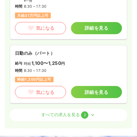
※一例
時間
8:30～17:30
月給31万円以上可
気になる
詳細を見る
日勤のみ（パート）
1,100〜1,250
給与
時給
円
時間
8:30～17:30
時給1,200円以上可
気になる
詳細を見る
オペ室(手術室)
一般病院
正看護師
すべての求人を見る
2
日勤のみ（常勤）