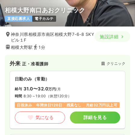
相模大野南口あおクリニック
直接応募求人
電子カルテ
神奈川県相模原市南区相模大野7-6-8 SKY
施設詳細
ビル１F
相模大野駅
1分
外来
クリニック
正・准看護師
日勤のみ（常勤）
31.0〜32.0
給与
万円
/月
時間
8:30～19:00
（休憩120分）
日祝休み
年間休日120日
残業なし
月給32万円以上可
気になる
詳細を見る