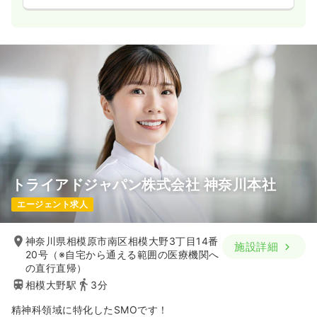
トライアドジャパン株式会社 神奈川本社
エージェント求人
神奈川県相模原市南区相模大野3丁目14番
施設詳細
20号（※自宅から通える範囲の医療機関へ
の直行直帰）
相模大野駅
3分
精神科領域に特化したSMOです！