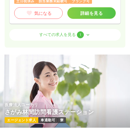
土日祝休み
担当業務未経験可
ブランク可
気になる
詳細を見る
気になる
詳細を見る
その他
クリニック
正・准看護師
すべての求人を見る
1
日勤のみ（常勤）
31.6〜35.0
給与
万円
/月
※一例
時間
9:00～18:00
（休憩60分）
土日祝休み
年間休日125日
担当業務未経験可
ブランク可
月給35万円以上可
気になる
詳細を見る
医療法人ユーカリ
さがみ林間訪問看護ステーション
エージェント求人
車通勤可
寮