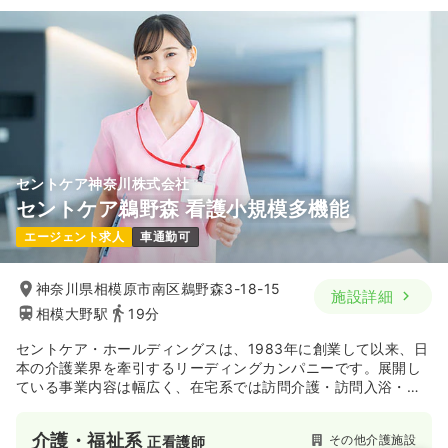
セントケア神奈川株式会社
セントケア鵜野森 看護小規模多機能
エージェント求人
車通勤可
神奈川県相模原市南区鵜野森3-18-15
施設詳細
相模大野駅
19分
セントケア・ホールディングスは、1983年に創業して以来、日
本の介護業界を牽引するリーディングカンパニーです。展開し
ている事業内容は幅広く、在宅系では訪問介護・訪問入浴・訪
問看護、施設系では有料老人ホーム・デイサービス等を展開し
ており、トータルな介護サービスを全国規模で展開していま
介護・福祉系
その他介護施設
正看護師
す。近年では、月額報酬制の定期巡回・随時対応型訪問介護看