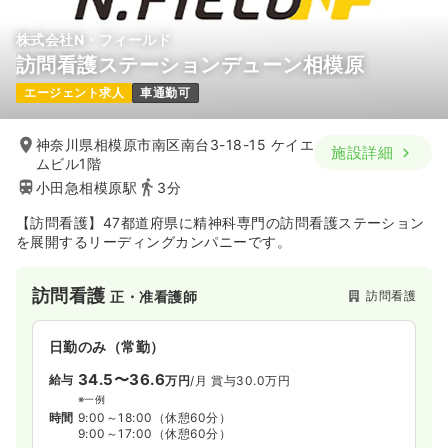
気になる
詳細を見る
株式会社N・フィールド
訪問看護ステーションデューン相模原
エージェント求人
車通勤可
神奈川県相模原市南区南台3-18-15 ケイエ
施設詳細
ムビル1階
小田急相模原駅
3分
【訪問看護】47都道府県に精神科専門の訪問看護ステーション
を展開するリーディングカンパニーです。
訪問看護
訪問看護
正・准看護師
日勤のみ（常勤）
34.5〜36.6
給与
万円
/月
賞与30.0万円
※一例
時間
9:00～18:00
（休憩60分）
9:00～17:00
（休憩60分）