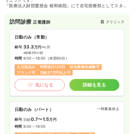
気になる
詳細を見る
『医療法人財団愛慈会 相和病院』にて在宅医療部としてスター
トしました。
訪問診療
クリニック
正看護師
一時募集休止
日勤のみ（パート）
1,800
給与
時給
円〜
日勤のみ（常勤）
時間
8:00～16:30
33.3
給与
万円〜
/月
ブランク可
時給1,800円以上可
※経験3年の例
時間
9:00～18:00
（休憩60分）
気になる
詳細を見る
土日祝休み
年間休日125日
担当業務未経験可
ブランク可
月給37万円以上可
訪問看護
クリニック
正看護師
気になる
詳細を見る
一時募集休止
日勤のみ（パート）
2,500
一時募集休止
給与
日勤のみ（パート）
時給
円
時間
9:00～12:00
0.7〜1.5
給与
日給
万円
時給2,500円以上可
時間
9:00～18:00