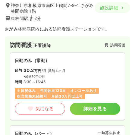
神奈川県相模原市南区上鶴間7-9-1 さがみ
施設詳細
林間病院 1階
東林間駅
2分
さがみ林間病院内にある訪問看護ステーションです。
訪問看護
訪問看護
正看護師
日勤のみ（常勤）
30.2
給与
万円
/月
賞与4ヶ月
※経験10年の例
時間
8:30～16:45
土日祝休み
年間休日120日
オンコールあり
担当業務未経験可
月給30万円以上可
気になる
詳細を見る
一時募集休止
日勤のみ（パート）