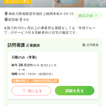
エージェント求人
神奈川県相模原市南区上鶴間本町4-35-12
施設詳細
町田駅
9分
全国で約100ヶ所以上の事業所を展開をしてる「学研グルー
プ」のサービス付き高齢者向け住宅の施設です。
訪問看護
訪問看護
正看護師
日勤のみ（常勤）
28.0
給与
万円〜
/月
賞与2.2ヶ月
※一例
時間
9:00～18:00
（休憩60分）
4週8休以上
月給28万円以上可
気になる
詳細を見る