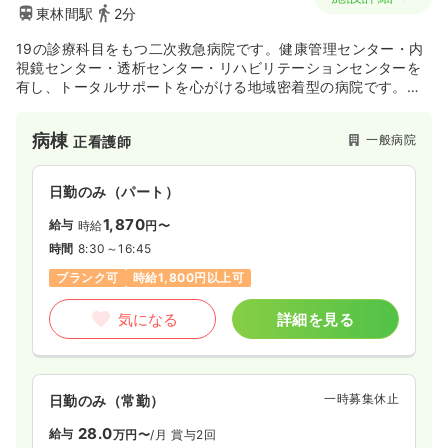
東林間駅
2分
19の診療科目をもつ二次救急病院です。健康管理センター・内
視鏡センター・透析センター・リハビリテーションセンターを
有し、トータルサポートを心がける地域密着型の病院です。
医療法人ユーカリを運営する母体「株式会社ユカリア」は全国
で50以上の医療/福祉施設を運営・経営しております。
病棟
一般病院
正看護師
日勤のみ（パート）
1,870
給与
時給
円〜
時間
8:30～16:45
ブランク可
時給1,800円以上可
気になる
詳細を見る
一時募集休止
日勤のみ（常勤）
28.0
給与
万円〜
/月
賞与2回