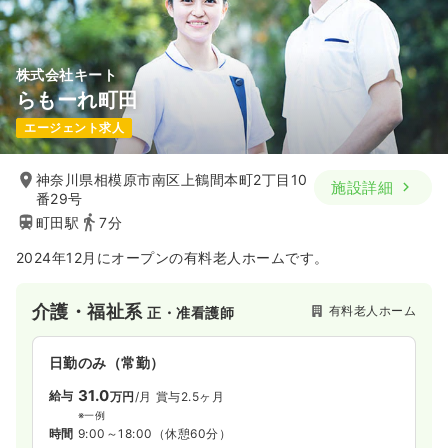
株式会社キート
らもーれ町田
エージェント求人
神奈川県相模原市南区上鶴間本町2丁目10
施設詳細
番29号
町田駅
7分
2024年12月にオープンの有料老人ホームです。
介護・福祉系
有料老人ホーム
正・准看護師
日勤のみ（常勤）
31.0
給与
万円
/月
賞与2.5ヶ月
※一例
時間
9:00～18:00
（休憩60分）