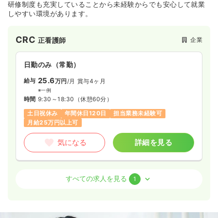
研修制度も充実していることから未経験からでも安心して就業
しやすい環境があります。
CRC
企業
正看護師
日勤のみ（常勤）
25.6
給与
万円
/月
賞与4ヶ月
※一例
時間
9:30～18:30
（休憩60分）
土日祝休み
年間休日120日
担当業務未経験可
月給25万円以上可
気になる
詳細を見る
企業看護師
企業
正看護師
すべての求人を見る
1
一時募集休止
日勤のみ（常勤）
21.6〜26.2
給与
万円
/月
賞与4ヶ月