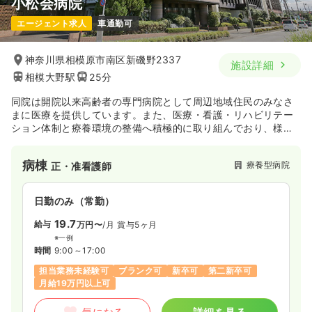
小松会病院
日勤のみ（常勤）
エージェント求人
車通勤可
30.0
給与
万円〜
/月
賞与2回
※経験3年の例
神奈川県相模原市南区新磯野2337
施設詳細
時間
8:30～16:45
相模大野駅
25分
土日休み
年間休日120日
オンコールあり
ブランク可
同院は開院以来高齢者の専門病院として周辺地域住民のみなさ
月給30万円以上可
まに医療を提供しています。また、医療・看護・リハビリテー
ション体制と療養環境の整備へ積極的に取り組んでおり、様々
気になる
詳細を見る
な症状をお持ちの方に対応可能な病院です
病棟
療養型病院
正・准看護師
内視鏡
一般病院
正看護師
日勤のみ（常勤）
日勤のみ（常勤）
19.7
給与
万円〜
/月
賞与5ヶ月
560
給与
※一例
万円〜
/年
時間
9:00～17:00
※経験24年の例
時間
8:30～16:45
（休憩60分）
担当業務未経験可
ブランク可
新卒可
第二新卒可
月給19万円以上可
日祝休み
オンコールあり
年収500万円以上可