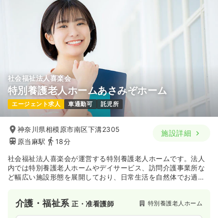
※一例
時間
9:30～18:30
（休憩60分）
土日休み
年間休日120日
担当業務未経験可
第二新卒可
月給26万円以上可
気になる
詳細を見る
社会福祉法人喜楽会
特別養護老人ホームあさみぞホーム
エージェント求人
車通勤可
託児所
神奈川県相模原市南区下溝2305
施設詳細
原当麻駅
18分
社会福祉法人喜楽会が運営する特別養護老人ホームです。法人
内では特別養護老人ホームやデイサービス、訪問介護事業所な
ど幅広い施設形態を展開しており、日常生活を自然体でお過ご
し頂けるよう介護することを目標にサービスを提供していま
す。
介護・福祉系
特別養護老人ホーム
正・准看護師