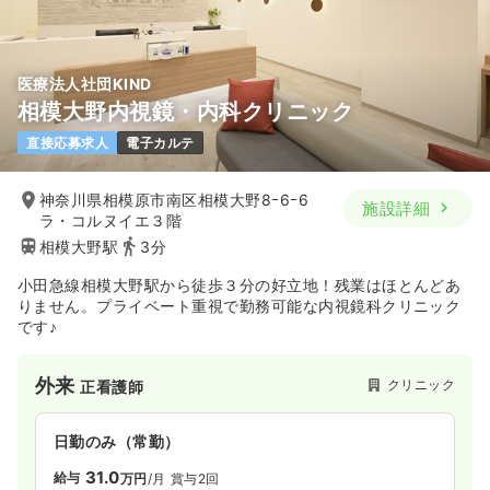
医療法人社団KIND
相模大野内視鏡・内科クリニック
直接応募求人
電子カルテ
神奈川県相模原市南区相模大野8ｰ6ｰ6
施設詳細
ラ・コルヌイエ３階
相模大野駅
3分
小田急線相模大野駅から徒歩３分の好立地！残業はほとんどあ
りません。プライベート重視で勤務可能な内視鏡科クリニック
です♪
外来
クリニック
正看護師
日勤のみ（常勤）
31.0
給与
万円
/月
賞与2回