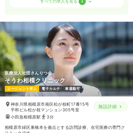
すべての求人を見る
4
日勤のみ（常勤）
27.8
給与
万円〜
/月
賞与4.5ヶ月
※経験5年の例
時間
7:00～16:00
（休憩60分）
日祝休み
月給27万円以上可
気になる
詳細を見る
医療法人社団さんりつ会
外来
クリニック
正・准看護師
そうわ相模クリニック
エージェント求人
電子カルテ
車通勤可
一時募集休止
日勤のみ（常勤）
31.2
給与
万円
/月
賞与4.5ヶ月
神奈川県相模原市南区松が枝町17番15号
施設詳細
※経験10年の例
平和ビル松が枝マンション305号室
時間
8:00～16:30
小田急相模原駅
3分
ブランク可
月給31万円以上可
相模原市緑区東橋本を拠点とする訪問診療、在宅医療の専門ク
リニックです。