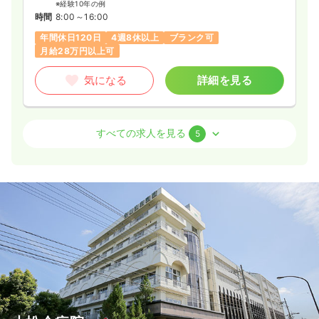
※経験10年の例
時間
8:00～16:00
年間休日120日
4週8休以上
ブランク可
月給28万円以上可
気になる
詳細を見る
外来
一般病院
正看護師
すべての求人を見る
5
一時募集休止
日勤のみ（パート）
1,870
給与
時給
円〜
時間
8:30～16:45
ブランク可
時給1,800円以上可
気になる
詳細を見る
オペ室(手術室)
一般病院
正看護師