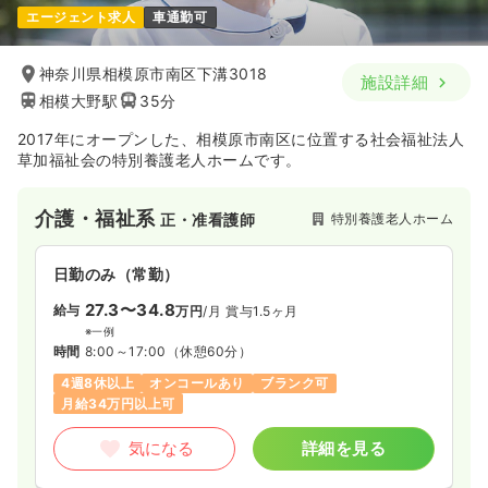
エージェント求人
車通勤可
神奈川県相模原市南区下溝3018
施設詳細
相模大野駅
35分
2017年にオープンした、相模原市南区に位置する社会福祉法人
草加福祉会の特別養護老人ホームです。
介護・福祉系
特別養護老人ホーム
正・准看護師
日勤のみ（常勤）
27.3〜34.8
給与
万円
/月
賞与1.5ヶ月
※一例
時間
8:00～17:00
（休憩60分）
4週8休以上
オンコールあり
ブランク可
月給34万円以上可
気になる
詳細を見る