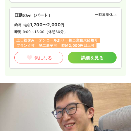
一時募集休止
日勤のみ（パート）
1,700〜2,000
給与
時給
円
時間
9:00～18:00
（休憩60分）
土日祝休み
オンコールあり
担当業務未経験可
ブランク可
第二新卒可
時給2,000円以上可
気になる
詳細を見る