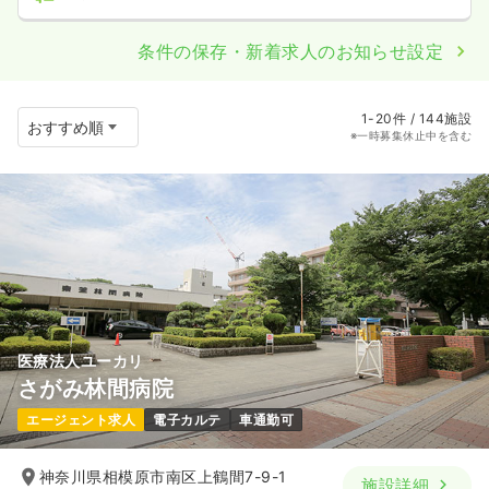
条件の保存・新着求人のお知らせ設定
1-20件 / 144施設
※一時募集休止中を含む
医療法人ユーカリ
さがみ林間病院
エージェント求人
電子カルテ
車通勤可
神奈川県相模原市南区上鶴間7-9-1
施設詳細