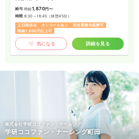
1,870
給与
時給
円〜
時間
8:30～16:45
（休憩45分）
土日祝休み
オンコールあり
担当業務未経験可
時給1,800円以上可
気になる
詳細を見る
株式会社学研ココファン・ナーシング
学研ココファン・ナーシング町田