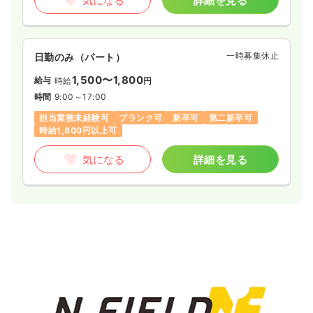
気になる
詳細を見る
気になる
詳細を見る
一時募集休止
日勤のみ（パート）
日勤のみ（パート）
1,500〜1,800
1,870
給与
時給
円
給与
時給
円〜
時間
9:00～17:00
時間
8:30～16:45
担当業務未経験可
ブランク可
新卒可
第二新卒可
日祝休み
オンコールあり
時給1,800円以上可
時給1,800円以上可
気になる
詳細を見る
気になる
詳細を見る
透析
一般病院
正看護師
一時募集休止
日勤のみ（常勤）
28.0
給与
万円〜
/月
賞与2回
※経験2年の例
時間
8:30～16:45
土日休み
ブランク可
月給28万円以上可