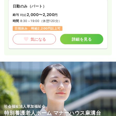
日勤のみ（パート）
2,000〜2,200
給与
時給
円
時間
8:30～19:00
（休憩120分）
日祝休み
時給2,200円以上可
気になる
詳細を見る
社会福祉法人草加福祉会
特別養護老人ホーム マナーハウス麻溝台