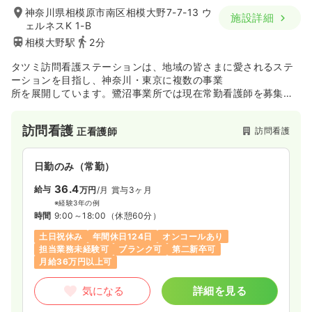
神奈川県相模原市南区相模大野7-7-13 ウ
施設詳細
ェルネスK 1-B
相模大野駅
2分
タツミ訪問看護ステーションは、地域の皆さまに愛されるステ
ーションを目指し、神奈川・東京に複数の事業
所を展開しています。鷺沼事業所では現在常勤看護師を募集
中！
私たちと一緒に、利用者様の在宅生活を支えていきませんか？
訪問看護
訪問看護
正看護師
日勤のみ（常勤）
36.4
給与
万円
/月
賞与3ヶ月
※経験3年の例
時間
9:00～18:00
（休憩60分）
土日祝休み
年間休日124日
オンコールあり
担当業務未経験可
ブランク可
第二新卒可
月給36万円以上可
気になる
詳細を見る