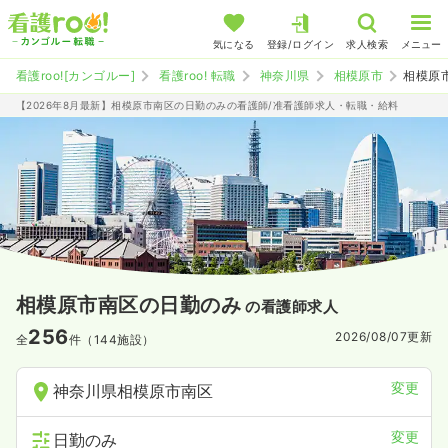
気になる
登録/ログイン
求人検索
メニュー
看護roo![カンゴルー]
看護roo! 転職
神奈川県
相模原市
相模原
【2026年8月最新】相模原市南区の日勤のみの看護師/准看護師求人・転職・給料
相模原市南区の日勤のみ
の看護師求人
256
2026/08/07
更新
全
件（144施設）
変更
神奈川県相模原市南区
変更
日勤のみ