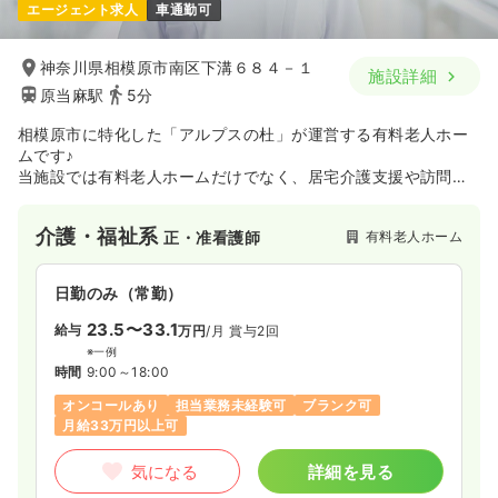
エージェント求人
車通勤可
神奈川県相模原市南区下溝６８４－１
施設詳細
原当麻駅
5分
相模原市に特化した「アルプスの杜」が運営する有料老人ホー
ムです♪
当施設では有料老人ホームだけでなく、居宅介護支援や訪問介
護も行なっています。
介護・福祉系
有料老人ホーム
正・准看護師
日勤のみ（常勤）
23.5〜33.1
給与
万円
/月
賞与2回
※一例
時間
9:00～18:00
オンコールあり
担当業務未経験可
ブランク可
月給33万円以上可
気になる
詳細を見る