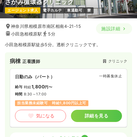
さがみ循環器クリニック
エージェント求人
電子カルテ
車通勤可
寮
神奈川県相模原市南区相南4-21-15
施設詳細
小田急相模原駅
5分
小田急相模原駅徒歩5分。透析クリニックです。
病棟
クリニック
正看護師
一時募集休止
日勤のみ（パート）
1,800
給与
時給
円〜
時間
8:30～17:00
担当業務未経験可
時給1,800円以上可
気になる
詳細を見る
透析
クリニック
正・准看護師