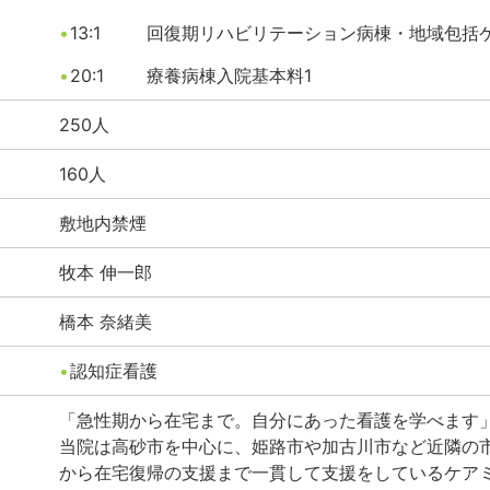
13:1
回復期リハビリテーション病棟・地域包括
20:1
療養病棟入院基本料1
250
人
160
人
敷地内禁煙
牧本
伸一郎
橋本
奈緒美
認知症看護
「急性期から在宅まで。自分にあった看護を学べます
当院は高砂市を中心に、姫路市や加古川市など近隣の
から在宅復帰の支援まで一貫して支援をしているケア