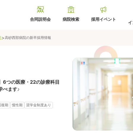
合同説明会
病院検索
採用イベント
イ
>
県
高砂西部病院
の新卒採用情報
】6つの医療・22の診療科目
学べます♪
回復期
慢性期
奨学金制度あり