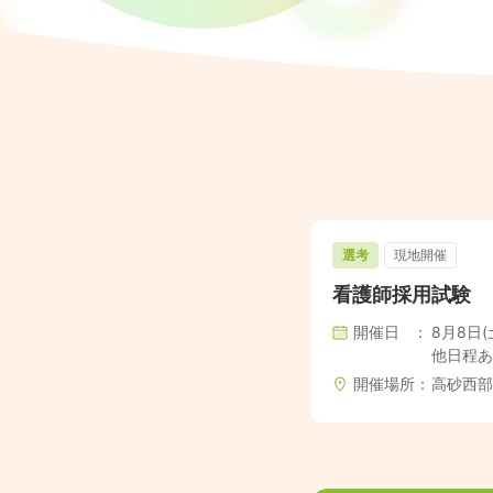
選考
現地開催
看護師採用試験
開催日
8月8日(土)
他日程あ
開催場所
高砂西部