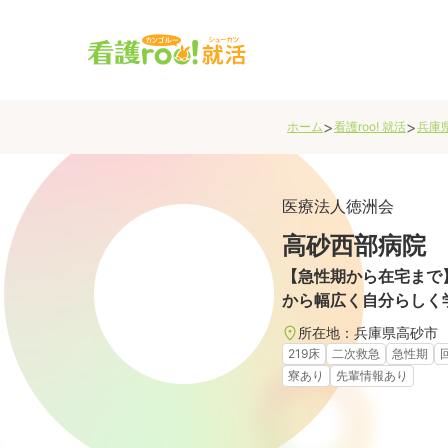
>
>
ホーム
看護roo! 就活
兵庫
医療法人徳洲会
高砂西部病院
【急性期から在宅まで
から幅広く自分らしく
所在地：
兵庫県
高砂市
219床
二次救急
急性期
寮あり
先輩情報あり