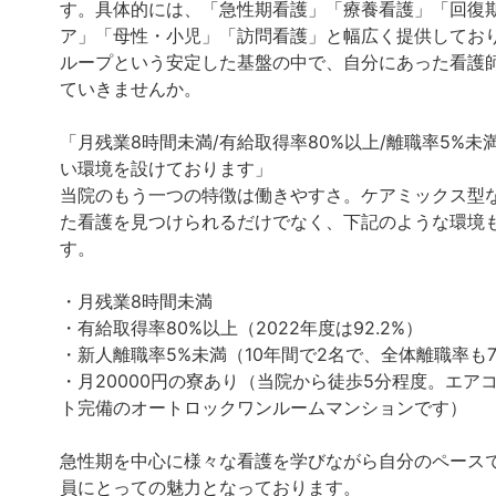
す。具体的には、「急性期看護」「療養看護」「回復
ア」「母性・小児」「訪問看護」と幅広く提供してお
ループという安定した基盤の中で、自分にあった看護
ていきませんか。
「月残業8時間未満/有給取得率80%以上/離職率5%未
い環境を設けております」
当院のもう一つの特徴は働きやすさ。ケアミックス型
た看護を見つけられるだけでなく、下記のような環境
す。
・月残業8時間未満
・有給取得率80%以上（2022年度は92.2%）
・新人離職率5%未満（10年間で2名で、全体離職率も7.
・月20000円の寮あり（当院から徒歩5分程度。エア
ト完備のオートロックワンルームマンションです）
急性期を中心に様々な看護を学びながら自分のペース
員にとっての魅力となっております。