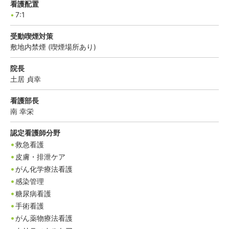
看護配置
7:1
受動喫煙対策
敷地内禁煙 (喫煙場所あり)
院長
土居
貞幸
看護部長
南
幸栄
認定看護師分野
救急看護
皮膚・排泄ケア
がん化学療法看護
感染管理
糖尿病看護
手術看護
がん薬物療法看護