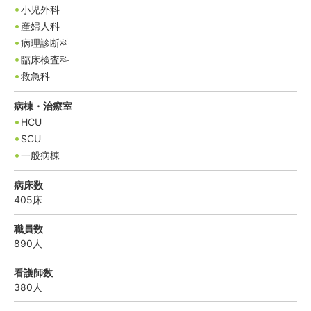
小児外科
産婦人科
病理診断科
臨床検査科
救急科
病棟・治療室
HCU
SCU
一般病棟
病床数
405
床
職員数
890
人
看護師数
380
人