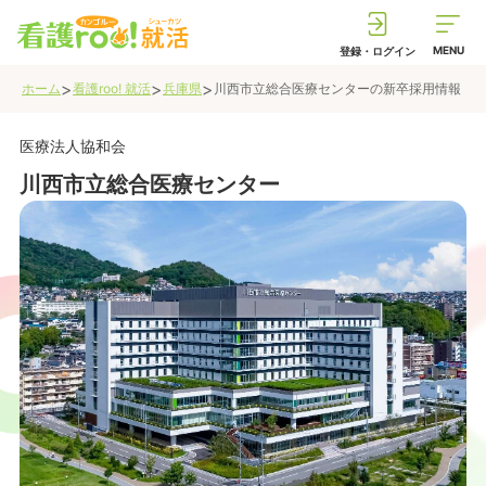
MENU
登録・ログイン
>
>
>
ホーム
看護roo! 就活
兵庫県
川西市立総合医療センター
の新卒採用情報
医療法人協和会
川西市立総合医療センター