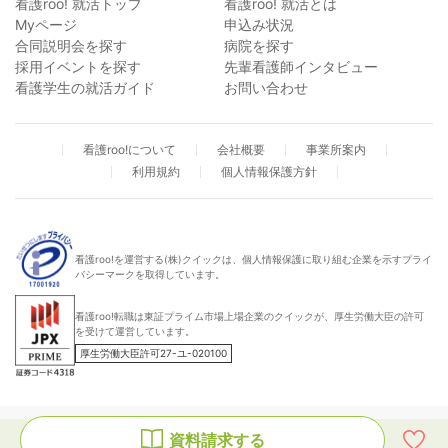
看護roo! 就活トップ
看護roo! 就活とは
Myページ
申込み状況
合同説明会を探す
病院を探す
採用イベントを探す
先輩看護師インタビュー
看護学生の就活ガイド
お問い合わせ
看護roo!について
会社概要
事業所案内
利用規約
個人情報保護方針
看護roo!を運営する(株)クイックは、個人情報保護に取り組む企業を示すプライ
バシーマークを取得しています。
看護roo!転職は東証プライム市場上場企業のクイックが、厚生労働大臣の許可
を受けて運営しています。
厚生労働大臣許可27-ユ-020100
資料請求する
© QUICK CO.,LTD.