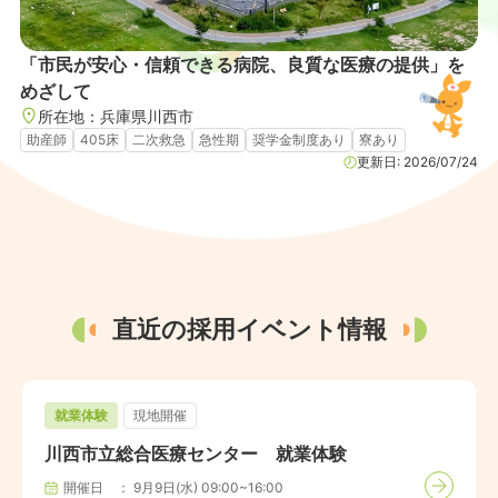
「市民が安心・信頼できる病院、良質な医療の提供」を
めざして
所在地：
兵庫県
川西市
助産師
405床
二次救急
急性期
奨学金制度あり
寮あり
更新日:
2026/07/24
直近の採用イベント情報
就業体験
現地開催
川西市立総合医療センター 就業体験
開催日
9月9日(水) 09:00~16:00
