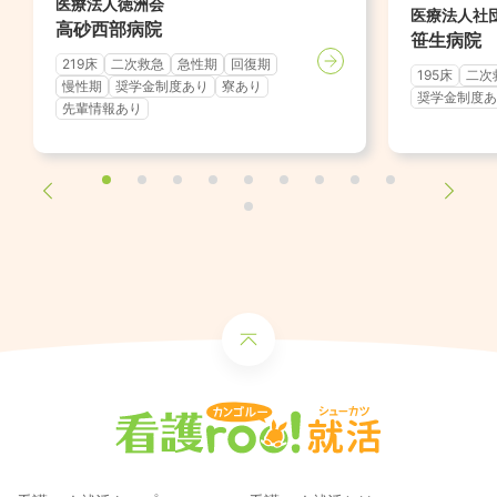
医療法人徳洲会
医療法人社
高砂西部病院
笹生病院
219床
二次救急
急性期
回復期
195床
二次
慢性期
奨学金制度あり
寮あり
奨学金制度あ
先輩情報あり