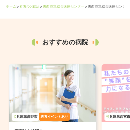
>
>
>
ホーム
看護roo!就活
川西市立総合医療センター
川西市立総合医療センター
おすすめの病院
兵庫県
高砂市
選考イベントあり
兵庫県
西宮