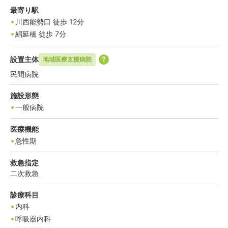
最寄り駅
川西能勢口
徒歩
12
分
絹延橋
徒歩
7
分
設置主体
地域医療支援病院
民間病院
施設形態
一般病院
医療機能
急性期
救急指定
二次救急
診療科目
内科
呼吸器内科