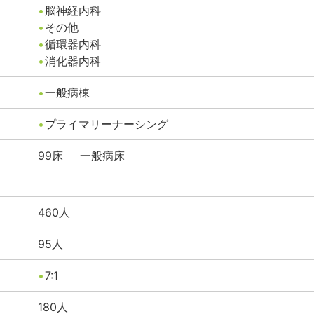
脳神経内科
その他
循環器内科
消化器内科
一般病棟
プライマリーナーシング
99
床
一般病床
460
人
95
人
7:1
180
人