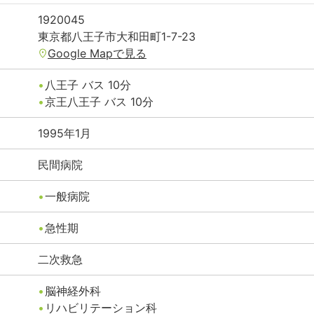
1920045
東京都
八王子市
大和田町1-7-23
Google Mapで見る
八王子
バス
10
分
京王八王子
バス
10
分
1995年1月
民間病院
一般病院
急性期
二次救急
脳神経外科
リハビリテーション科