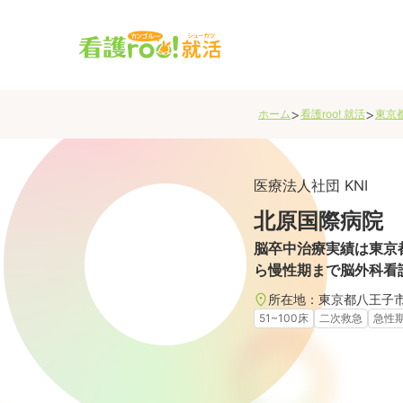
>
>
ホーム
看護roo! 就活
東京
医療法人社団 KNI
北原国際病院
脳卒中治療実績は東京
ら慢性期まで脳外科看
所在地：
東京都
八王子
51~100床
二次救急
急性