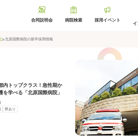
合同説明会
病院検索
採用イベント
イ
>
都
北原国際病院
の新卒採用情報
都内トップクラス！急性期か
護を学べる「北原国際病院」
市
期
寮あり