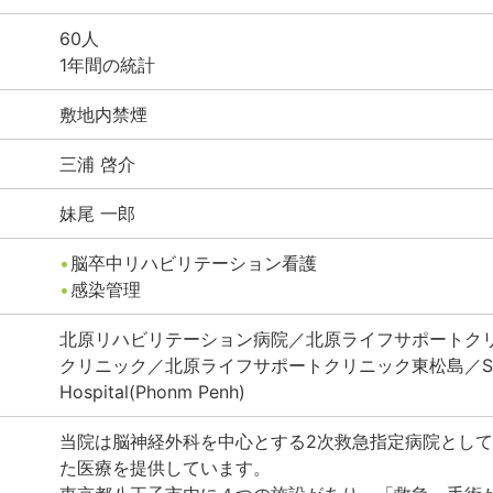
60
人
1年間の統計
敷地内禁煙
三浦
啓介
妹尾
一郎
脳卒中リハビリテーション看護
感染管理
北原リハビリテーション病院／北原ライフサポートクリ
クリニック／北原ライフサポートクリニック東松島／Sunrai
Hospital(Phonm Penh)
当院は脳神経外科を中心とする2次救急指定病院とし
た医療を提供しています。