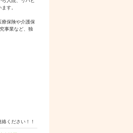
から入院、リハビ
います。
医療保険や介護保
研究事業など、独
！
連絡ください！！