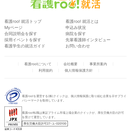
看護roo! 就活トップ
看護roo! 就活とは
Myページ
申込み状況
合同説明会を探す
病院を探す
採用イベントを探す
先輩看護師インタビュー
看護学生の就活ガイド
お問い合わせ
看護roo!について
会社概要
事業所案内
利用規約
個人情報保護方針
看護roo!を運営する(株)クイックは、個人情報保護に取り組む企業を示すプライ
バシーマークを取得しています。
看護roo!転職は東証プライム市場上場企業のクイックが、厚生労働大臣の許可
を受けて運営しています。
厚生労働大臣許可27-ユ-020100