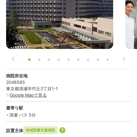
病院所在地
2048585
東京都
清瀬市
竹丘3丁目1-1
Google Mapで見る
最寄り駅
清瀬
バス
5
分
設置主体
地域医療支援病院