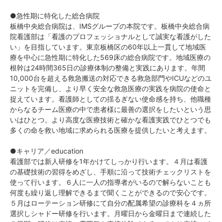
●急性期に特化した総合病院
板橋中央総合病院は、IMSグループの本院です。板橋中央総合病
院看護部は「看護のプロフェッショナルとして誠実な看護がした
い」を目指しています。東京板橋区の60年以上一貫して地域医
療を中心に急性期に特化した569床の総合病院です。地域医療の
根幹は24時間365日の診療体制の整備と実践にあります。年間
10,000台を超える救急搬送の対応できる救急部門やICUなどのユ
ニットを完備し、より早く安全な救急医療の実践を病院の使命と
捉えています。看護師としての揺るぎない使命感を持ち、他職種
からなるチーム医療の中で患者様に最善の選択をしたいという思
いはひとつ。より高度な医療技術と確かな看護実践でひとつでも
多くの命を救い地域に求められる医療を提供したいと考えます。
●キャリア／education
看護部では新人研修を1年かけてしっかり行います。４月は看護
の基礎技術の習得をめざし、手順に沿って技術チェックリストを
使って行います。６人に一人の指導者がいるので解らないことも
何度も繰り返し理解できるまで聞くことができるので安心です。
５月はローテーション研修にて自分の配属希望の診療科を４ヵ所
選択しシャドー研修を行います。月曜日から金曜日まで連続した