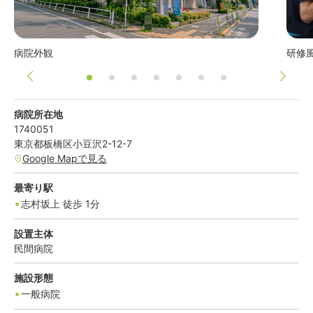
病院外観
研修
病院所在地
1740051
東京都
板橋区
小豆沢2-12-7
Google Mapで見る
最寄り駅
志村坂上
徒歩
1
分
設置主体
民間病院
施設形態
一般病院