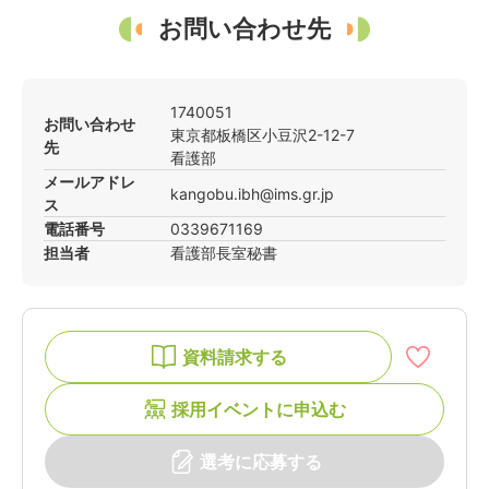
お問い合わせ先
1740051
お問い合わせ
東京都
板橋区
小豆沢2-12-7
先
看護部
メールアドレ
kangobu.ibh@ims.gr.jp
ス
電話番号
0339671169
担当者
看護部長室秘書
資料請求する
採用イベントに申込む
選考に応募する