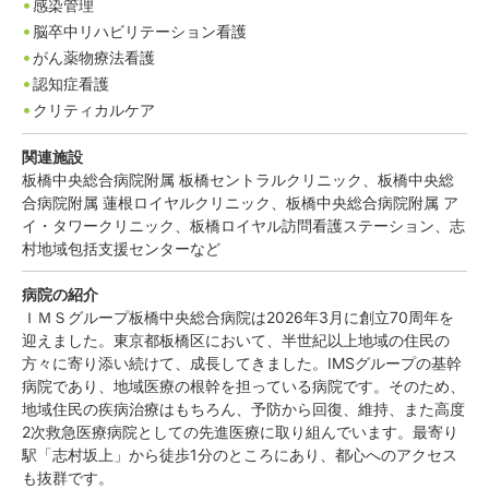
感染管理
脳卒中リハビリテーション看護
がん薬物療法看護
認知症看護
クリティカルケア
関連施設
板橋中央総合病院附属 板橋セントラルクリニック、板橋中央総
合病院附属 蓮根ロイヤルクリニック、板橋中央総合病院附属 ア
イ・タワークリニック、板橋ロイヤル訪問看護ステーション、志
村地域包括支援センターなど
病院の紹介
ＩＭＳグループ板橋中央総合病院は2026年3月に創立70周年を
迎えました。東京都板橋区において、半世紀以上地域の住民の
方々に寄り添い続けて、成長してきました。IMSグループの基幹
病院であり、地域医療の根幹を担っている病院です。そのため、
地域住民の疾病治療はもちろん、予防から回復、維持、また高度
2次救急医療病院としての先進医療に取り組んでいます。最寄り
駅「志村坂上」から徒歩1分のところにあり、都心へのアクセス
も抜群です。