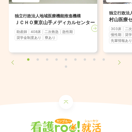
独立行政法
独立行政法人地域医療機能推進機構
村山医療
ＪＣＨＯ東京山手メディカルセンター
303床
二次
助産師
408床
二次救急
急性期
慢性期
奨学
奨学金制度あり
寮あり
先輩情報あり