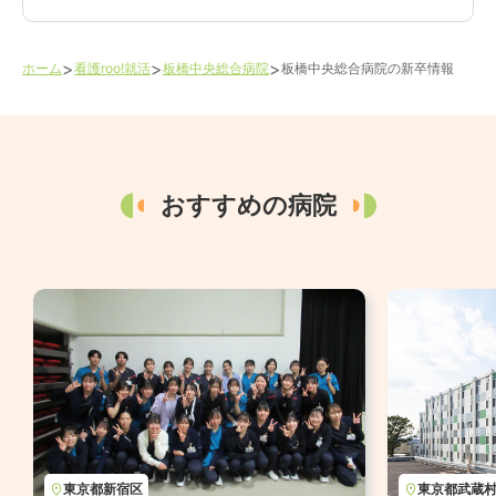
>
>
>
ホーム
看護roo!就活
板橋中央総合病院
板橋中央総合病院
の新卒情報
おすすめの病院
東京都
新宿区
東京都
武蔵