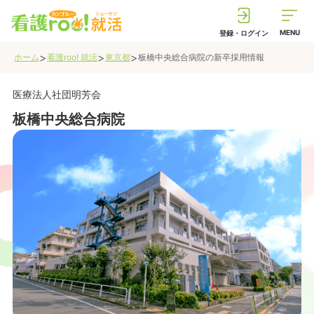
MENU
登録・ログイン
>
>
>
ホーム
看護roo! 就活
東京都
板橋中央総合病院
の新卒採用情報
医療法人社団明芳会
板橋中央総合病院