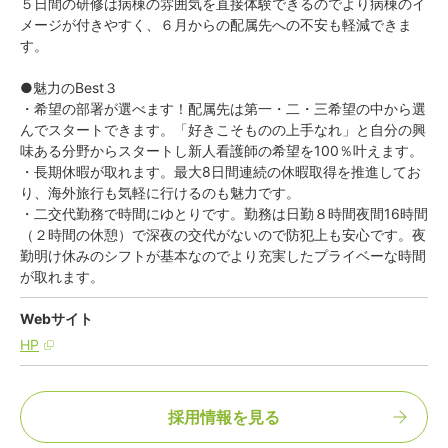
５日間の研修は病棟の雰囲気を直接体験できるのでより病棟のイ
メージが付きやすく、６月からの配属先への不安も軽減できま
す。
●魅力のBest３
・希望の部署が選べます！配属先は第一・二・三希望の中から選
んでスタートできます。「好きこそものの上手なれ」と自分の興
味ある分野からスタートし新人看護師の希望を100％叶えます。
・長期休暇が取れます。最大8日間連続の休暇取得を推進してお
り、海外旅行も気軽に行けるのも魅力です。
・二交代勤務で時間にゆとりです。勤務は日勤８時間夜間16時間
（２時間の休憩）で深夜の交代がないので防犯上も安心です。夜
勤明け休みのシフトが基本なのでより充実したプライベーな時間
が取れます。
Webサイト
HP
採用情報を見る