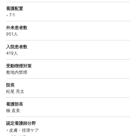
看護配置
7:1
外来患者数
951
人
入院患者数
419
人
受動喫煙対策
敷地内禁煙
院長
松尾
亮太
看護部長
楠
直美
認定看護師分野
皮膚・排泄ケア