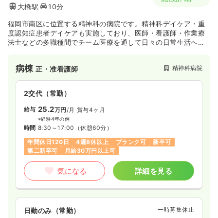
大橋駅
10分
福岡市南区に位置する精神科の病院です。精神科デイケア・重
度認知症患者デイケアも実施しており、医師・看護師・作業療
法士などの多職種間でチーム医療を通して日々の日常生活への
支援を行っております。
病棟
精神科病院
正・准看護師
2交代（常勤）
25.2
給与
万円
/月
賞与4ヶ月
※経験4年の例
時間
8:30～17:00
（休憩60分）
年間休日120日
4週8休以上
ブランク可
新卒可
第二新卒可
月給30万円以上可
気になる
詳細を見る
一時募集休止
日勤のみ（常勤）