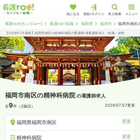
気になる
登録/ログイン
求人検索
メニュー
看護roo![カンゴルー]
看護roo! 転職
福岡県
福岡市
福岡市南区
【2026年7月最新】福岡市南区の精神科病院の看護師/准看護師求人・転職・給料
福岡市南区の精神科病院
の看護師求人
9
2026/07/27
更新
全
件（3施設）
変更
福岡県福岡市南区
変更
精神科病院