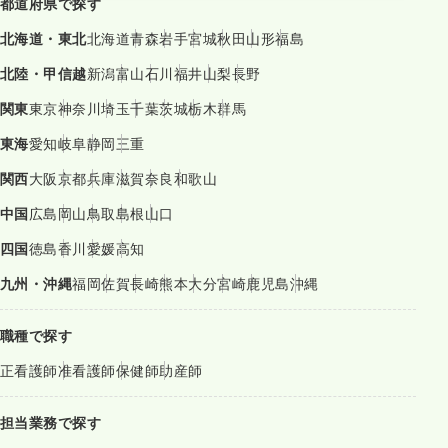
都道府県で探す
北海道・東北
北海道
青森
岩手
宮城
秋田
山形
福島
北陸・甲信越
新潟
富山
石川
福井
山梨
長野
関東
東京
神奈川
埼玉
千葉
茨城
栃木
群馬
東海
愛知
岐阜
静岡
三重
関西
大阪
京都
兵庫
滋賀
奈良
和歌山
中国
広島
岡山
鳥取
島根
山口
四国
徳島
香川
愛媛
高知
九州・沖縄
福岡
佐賀
長崎
熊本
大分
宮崎
鹿児島
沖縄
職種で探す
正看護師
准看護師
保健師
助産師
担当業務で探す