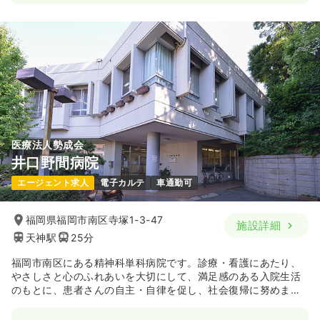
医療法人勢成会
井口野間病院
エージェント求人
電子カルテ
車通勤可
福岡県福岡市南区寺塚1-3-47
施設詳細
天神駅
25分
福岡市南区にある精神科単科病院です。診療・看護にあたり、
やさしさと心のふれあいを大切にして、満足感のある入院生活
のもとに、患者さんの自主・自律を促し、社会復帰に努めま
す。