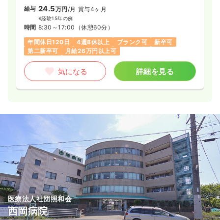
24.5
給与
万円
/月
賞与4ヶ月
※経験15年の例
時間
8:30～17:00
（休憩60分）
年間休日120日
4週8休以上
ブランク可
新卒可
第二新卒可
月給26万円以上可
気になる
詳細を見る
医療法人社団照和会
西岡病院