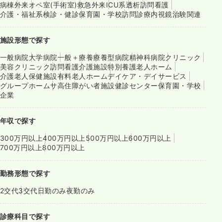
病棟
外来
オペ室(手術室)
救急外来
ICU系
透析
訪問看護
介護・福祉系
検診・健診
保育園・学校
訪問診療
内視鏡
治験関連
施設形態で探す
一般病院
大学病院
一般＋療養
療養型病院
精神科病院
クリニック
美容クリニック
訪問看護
介護施設
特別養護老人ホーム
介護老人保健施設
有料老人ホーム
デイケア・デイサービス
グループホーム
サ高住
障がい者施設
健診センター
保育園・学校
企業
年収で探す
300万円以上
400万円以上
500万円以上
600万円以上
700万円以上
800万円以上
勤務形態で探す
2交代
3交代
日勤のみ
夜勤のみ
診療科目で探す