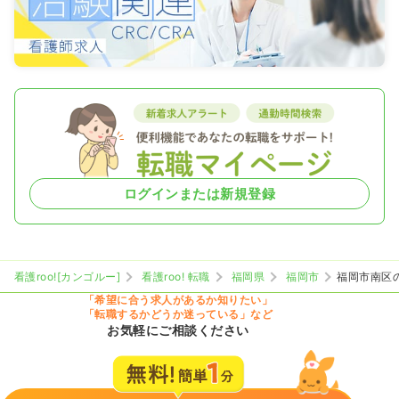
ログインまたは新規登録
看護roo![カンゴルー]
看護roo! 転職
福岡県
福岡市
福岡市南区
「希望に合う求人があるか知りたい」
「転職するかどうか迷っている」など
お気軽にご相談ください