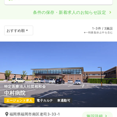
条件の保存・新着求人のお知らせ設定
1-3件 / 3施設
※一時募集休止中を含む
特定医療法人社団相和会
中村病院
エージェント求人
電子カルテ
車通勤可
福岡県福岡市南区老司3-33-1
施設詳細