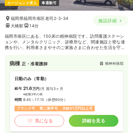
エージェント求人
車通勤可
福岡県福岡市南区老司2-3-34
施設詳細
大橋駅
14分
福岡市南区にある、150床の精神病院です。訪問看護ステーシ
ョンや、メンタルクリニック、診療所など、関連施設と密な連
携を行い、利用者さまやそのご家族さまに合わせた生活を守
り、一貫した精神医療を提供しております。
病棟
精神科病院
正・准看護師
日勤のみ（常勤）
21.6
給与
万円
/月
賞与3ヶ月
※経験3年の例
時間
8:45～17:15
（休憩60分）
ブランク可
第二新卒可
月給21万円以上可
気になる
詳細を見る