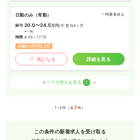
一時募集休止
日勤のみ（常勤）
20.0〜24.5
給与
万円
/月
賞与4ヶ月
※一例
時間
8:45～17:15
月給24万円以上可
気になる
詳細を見る
訪問看護
精神科病院
正看護師
すべての求人を見る
1
日勤のみ（常勤）
24.5〜28.0
3
給与
万円
/月
賞与4ヶ月
1~3件（全
件）
※一例
時間
8:45～17:15
日祝休み
月給28万円以上可
この条件の新着求人を受け取る