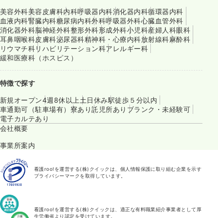
美容外科
美容皮膚科
内科
呼吸器内科
消化器内科
循環器内科
血液内科
腎臓内科
糖尿病内科
外科
呼吸器外科
心臓血管外科
消化器外科
脳神経外科
整形外科
形成外科
小児科
産婦人科
眼科
耳鼻咽喉科
皮膚科
泌尿器科
精神科・心療内科
放射線科
麻酔科
リウマチ科
リハビリテーション科
アレルギー科
緩和医療科（ホスピス）
特徴で探す
新規オープン
4週8休以上
土日休み
駅徒歩５分以内
車通勤可（駐車場有）
寮あり
託児所あり
ブランク・未経験可
電子カルテあり
会社概要
事業所案内
看護roo!を運営する(株)クイックは、個人情報保護に取り組む企業を示す
プライバシーマークを取得しています。
看護roo!を運営する(株)クイックは、適正な有料職業紹介事業者として厚
生労働省より認定を受けています。