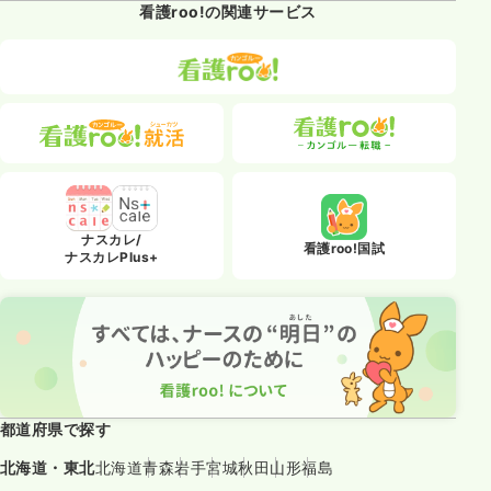
看護roo!の関連サービス
ナスカレ/
看護roo!国試
ナスカレPlus+
都道府県で探す
北海道・東北
北海道
青森
岩手
宮城
秋田
山形
福島