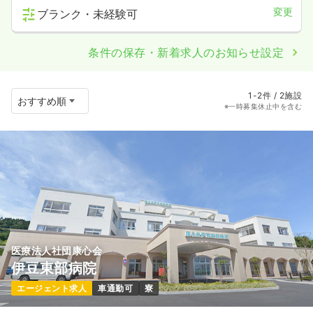
変更
ブランク・未経験可
条件の保存・新着求人のお知らせ設定
1-2件 / 2施設
※一時募集休止中を含む
医療法人社団康心会
伊豆東部病院
エージェント求人
車通勤可
寮