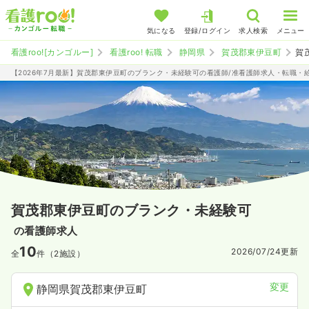
気になる
登録/ログイン
求人検索
メニュー
看護roo![カンゴルー]
看護roo! 転職
静岡県
賀茂郡東伊豆町
賀
【2026年7月最新】賀茂郡東伊豆町のブランク・未経験可の看護師/准看護師求人・転職・
賀茂郡東伊豆町のブランク・未経験可
の看護師求人
10
2026/07/24
更新
全
件（2施設）
変更
静岡県賀茂郡東伊豆町