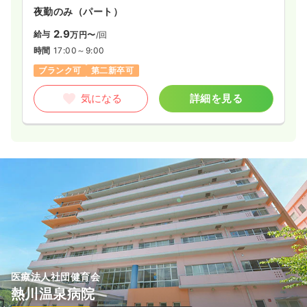
夜勤のみ（パート）
2.9
給与
万円〜
/回
時間
17:00～9:00
ブランク可
第二新卒可
気になる
詳細を見る
医療法人社団健育会
熱川温泉病院