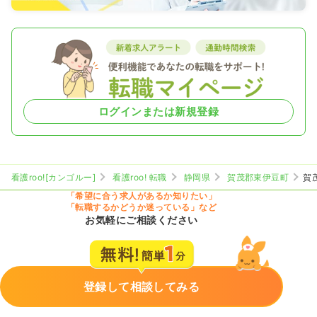
ログインまたは新規登録
看護roo![カンゴルー]
看護roo! 転職
静岡県
賀茂郡東伊豆町
賀
「希望に合う求人があるか知りたい」
「転職するかどうか迷っている」など
お気軽にご相談ください
登録して相談してみる