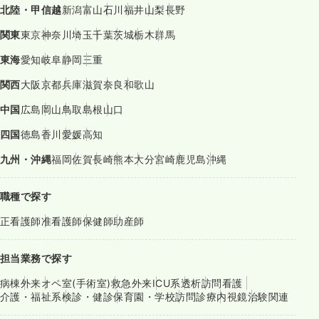
北陸・甲信越
新潟
富山
石川
福井
山梨
長野
関東
東京
神奈川
埼玉
千葉
茨城
栃木
群馬
東海
愛知
岐阜
静岡
三重
関西
大阪
京都
兵庫
滋賀
奈良
和歌山
中国
広島
岡山
鳥取
島根
山口
四国
徳島
香川
愛媛
高知
九州・沖縄
福岡
佐賀
長崎
熊本
大分
宮崎
鹿児島
沖縄
職種で探す
正看護師
准看護師
保健師
助産師
担当業務で探す
病棟
外来
オペ室(手術室)
救急外来
ICU系
透析
訪問看護
介護・福祉系
検診・健診
保育園・学校
訪問診療
内視鏡
治験関連