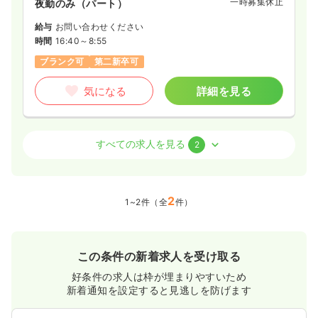
一時募集休止
夜勤のみ（パート）
給与
お問い合わせください
時間
16:40～8:55
ブランク可
第二新卒可
気になる
詳細を見る
透析
一般＋療養
正・准看護師
すべての求人を見る
2
一時募集休止
日勤のみ（常勤）
22.0〜45.0
給与
2
万円
/月
賞与2回
1~2件（全
件）
※一例
時間
7:50～16:25
ブランク可
第二新卒可
月給40万円以上可
この条件の新着求人を受け取る
気になる
詳細を見る
好条件の求人は枠が埋まりやすいため
新着通知を設定すると見逃しを防げます