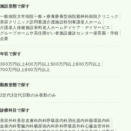
施設形態で探す
一般病院
大学病院
一般＋療養
療養型病院
精神科病院
クリニック
美容クリニック
訪問看護
介護施設
特別養護老人ホーム
介護老人保健施設
有料老人ホーム
デイケア・デイサービス
グループホーム
サ高住
障がい者施設
健診センター
保育園・学校
企業
年収で探す
300万円以上
400万円以上
500万円以上
600万円以上
700万円以上
800万円以上
勤務形態で探す
2交代
3交代
日勤のみ
夜勤のみ
診療科目で探す
美容外科
美容皮膚科
内科
呼吸器内科
消化器内科
循環器内科
血液内科
腎臓内科
糖尿病内科
外科
呼吸器外科
心臓血管外科