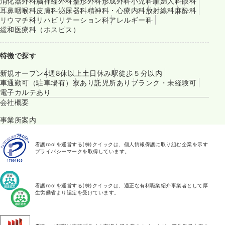
消化器外科
脳神経外科
整形外科
形成外科
小児科
産婦人科
眼科
耳鼻咽喉科
皮膚科
泌尿器科
精神科・心療内科
放射線科
麻酔科
リウマチ科
リハビリテーション科
アレルギー科
緩和医療科（ホスピス）
特徴で探す
新規オープン
4週8休以上
土日休み
駅徒歩５分以内
車通勤可（駐車場有）
寮あり
託児所あり
ブランク・未経験可
電子カルテあり
会社概要
事業所案内
看護roo!を運営する(株)クイックは、個人情報保護に取り組む企業を示す
プライバシーマークを取得しています。
看護roo!を運営する(株)クイックは、適正な有料職業紹介事業者として厚
生労働省より認定を受けています。