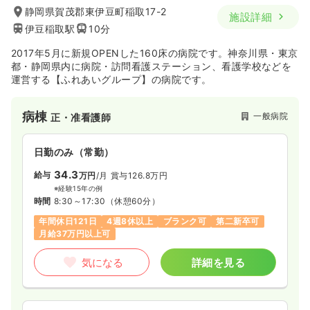
静岡県賀茂郡東伊豆町稲取17-2
施設詳細
伊豆稲取駅
10分
2017年5月に新規OPENした160床の病院です。神奈川県・東京
都・静岡県内に病院・訪問看護ステーション、看護学校などを
運営する【ふれあいグループ】の病院です。
病棟
一般病院
正・准看護師
日勤のみ（常勤）
34.3
給与
万円
/月
賞与126.8万円
※経験15年の例
時間
8:30～17:30
（休憩60分）
年間休日121日
4週8休以上
ブランク可
第二新卒可
月給37万円以上可
気になる
詳細を見る