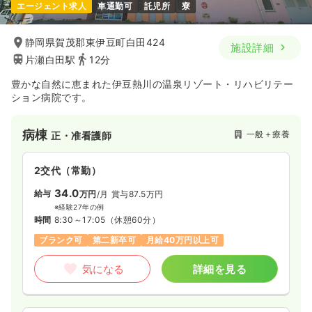
エージェント求人
車通勤可
託児所
寮
静岡県賀茂郡東伊豆町白田424
施設詳細
片瀬白田駅
12分
豊かな自然に恵まれた伊豆熱川の温泉リゾート・リハビリテー
ション病院です。
病棟
一般＋療養
正・准看護師
2交代（常勤）
34.0
給与
万円
/月
賞与87.5万円
※経験27年の例
時間
8:30～17:05
（休憩60分）
ブランク可
第二新卒可
月給40万円以上可
気になる
詳細を見る