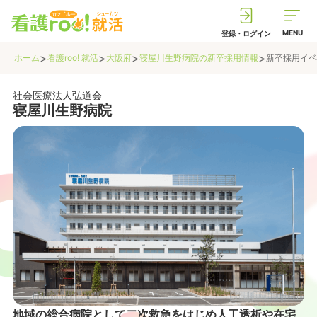
MENU
登録・ログイン
>
>
>
>
ホーム
看護roo! 就活
大阪府
寝屋川生野病院
の新卒採用情報
新卒採用イベ
社会医療法人弘道会
寝屋川生野病院
地域の総合病院として二次救急をはじめ人工透析や在宅