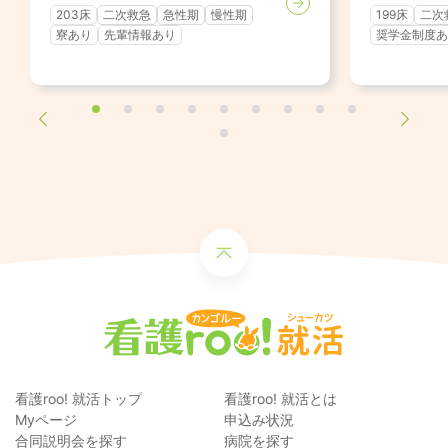
203床
二次救急
急性期
慢性期
199床
二次
寮あり
先輩情報あり
奨学金制度あ
看護roo! 就活トップ
看護roo! 就活とは
Myページ
申込み状況
合同説明会を探す
病院を探す