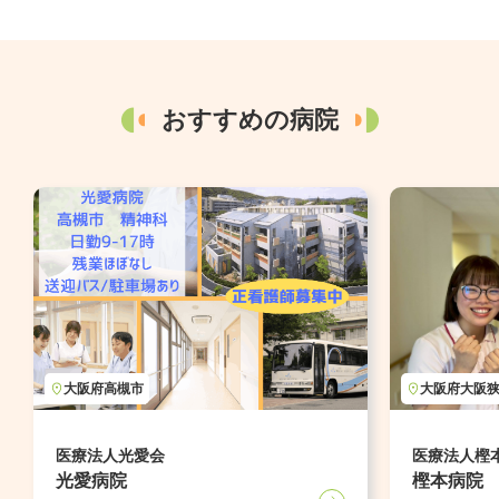
おすすめの病院
大阪府
高槻市
大阪府
大阪
医療法人光愛会
医療法人樫
光愛病院
樫本病院