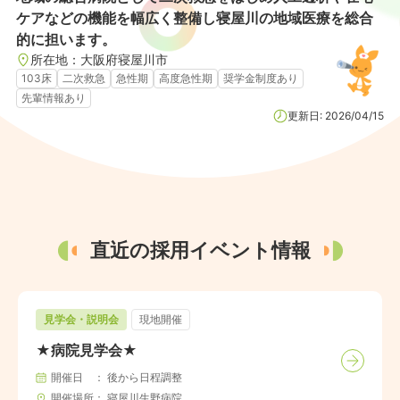
ケアなどの機能を幅広く整備し寝屋川の地域医療を総合
的に担います。
所在地：
大阪府
寝屋川市
103床
二次救急
急性期
高度急性期
奨学金制度あり
先輩情報あり
更新日:
2026/04/15
直近の採用イベント情報
見学会・説明会
現地開催
★病院見学会★
開催日
後から日程調整
開催場所
寝屋川生野病院