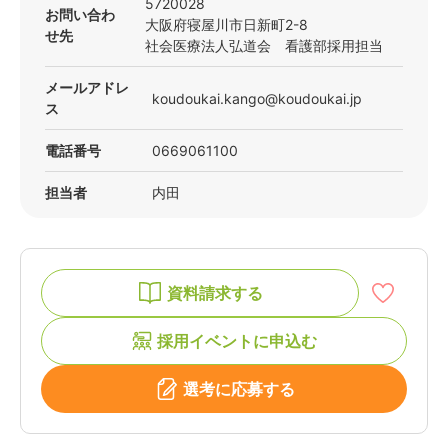
5720028
お問い合わ
大阪府
寝屋川市
日新町2-8
せ先
社会医療法人弘道会 看護部採用担当
メール
アドレ
koudoukai.kango@koudoukai.jp
ス
電話番号
0669061100
担当者
内田
資料請求する
採用イベントに申込む
選考に応募する