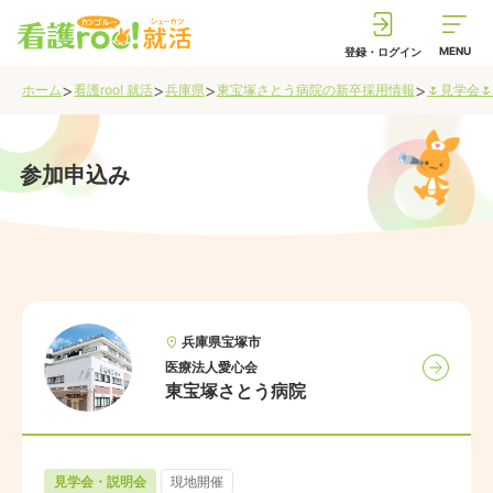
MENU
登録・ログイン
>
>
>
>
ホーム
看護roo! 就活
兵庫県
東宝塚さとう病院
の新卒採用情報
🌷見学会🌷
参加申込み
兵庫県
宝塚市
医療法人愛心会
東宝塚さとう病院
見学会・説明会
現地開催