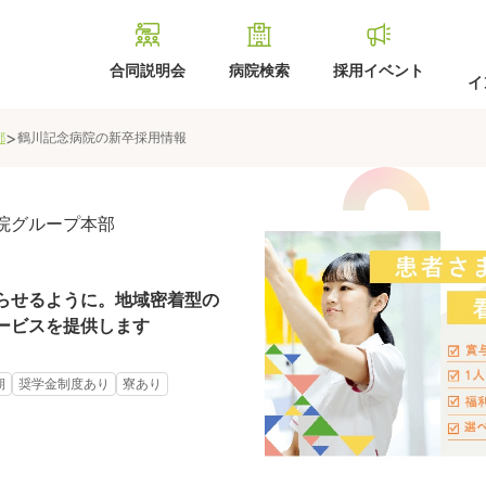
合同説明会
病院検索
採用イベント
イ
>
都
鶴川記念病院
の新卒採用情報
院グループ本部
らせるように。地域密着型の
ービスを提供します
期
奨学金制度あり
寮あり