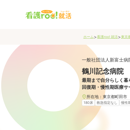
>
>
ホーム
看護roo! 就活
東京
一般社団法人新富士病
鶴川記念病院
最期まで自分らしく暮
回復期・慢性期医療サ
所在地：
東京都
町田市
180床
救急指定なし
慢性