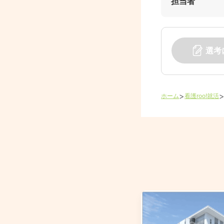
担当者
選考
>
ホーム
看護roo!就活