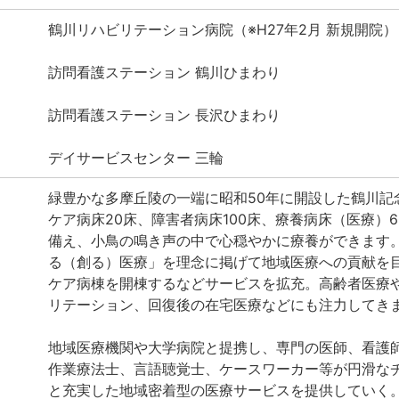
鶴川リハビリテーション病院（※H27年2月 新規開院）
訪問看護ステーション 鶴川ひまわり
訪問看護ステーション 長沢ひまわり
デイサービスセンター 三輪
緑豊かな多摩丘陵の一端に昭和50年に開設した鶴川記
ケア病床20床、障害者病床100床、療養病床（医療）6
備え、小鳥の鳴き声の中で心穏やかに療養ができます
る（創る）医療」を理念に掲げて地域医療への貢献を
ケア病棟を開棟するなどサービスを拡充。高齢者医療
リテーション、回復後の在宅医療などにも注力してき
地域医療機関や大学病院と提携し、専門の医師、看護
作業療法士、言語聴覚士、ケースワーカー等が円滑な
と充実した地域密着型の医療サービスを提供していく