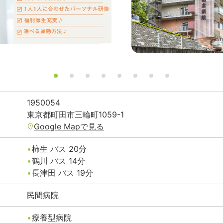
1950054
東京都
町田市
三輪町1059-1
Google Mapで見る
柿生
バス
20
分
鶴川
バス
14
分
長津田
バス
19
分
民間病院
療養型病院