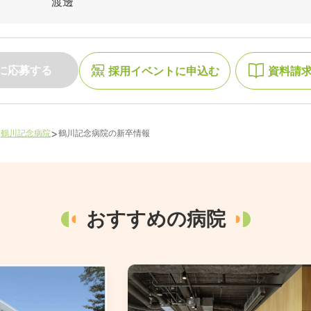
渡邊
に応募する
採用イベントに申込む
資料請
>
>
鶴川記念病院
鶴川記念病院
の新卒情報
おすすめの病院