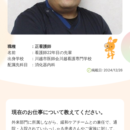
職種
：
正看護師
名前
：
看護師22年目の先輩
出身学校
：
川越市医師会川越看護専門学校
配属先科目
：
消化器内科
掲載日:
2024/12/26
現在のお仕事について教えてください。
外来部門に所属しながら、緩和ケアチームとの兼任で、通
院・入院されていらっしゃる患者さんやご家族に対して、