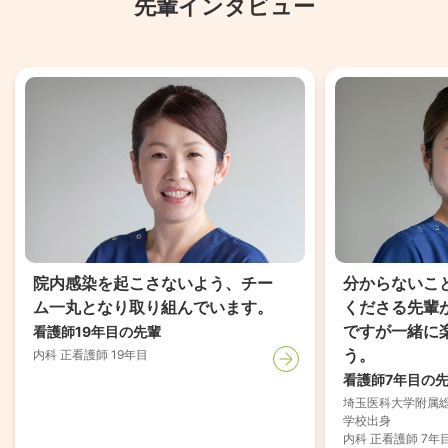
先輩インタビュー
院内感染を起こさないよう、チー
分からないこ
ム一丸となり取り組んでいます。
くださる先輩
ですが一緒に
看護師19年目の先輩
う。
内科 正看護師 19年目
看護師7年目の
埼玉医科大学附属
学校出身
内科 正看護師 7年