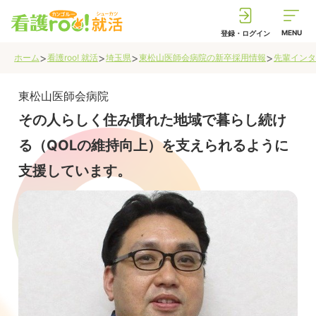
MENU
登録・ログイン
>
>
>
>
ホーム
看護roo! 就活
埼玉県
東松山医師会病院の新卒採用情報
先輩インタ
東松山医師会病院
その人らしく住み慣れた地域で暮らし続け
る（QOLの維持向上）を支えられるように
支援しています。