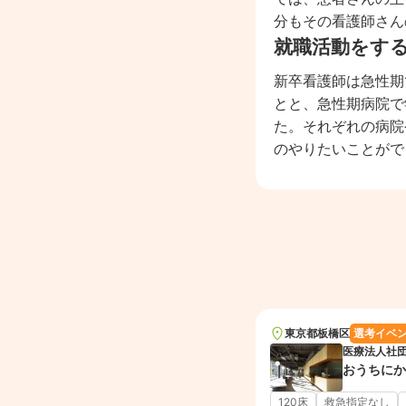
分もその看護師さん
就職活動をす
新卒看護師は急性期
とと、急性期病院で
た。それぞれの病院
のやりたいことがで
東京都
板橋区
選考イベ
医療法人社
おうちにか
120床
救急指定なし