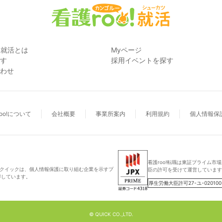
! 就活とは
Myページ
す
採用イベントを探す
わせ
oo!について
会社概要
事業所案内
利用規約
個人情報保
看護roo!転職は東証プライム市
(株)クイックは、個人情報保護に取り組む企業を示すプ
臣の許可を受けて運営しています
得しています。
厚生労働大臣許可27-ユ-020100
© QUICK CO.,LTD.