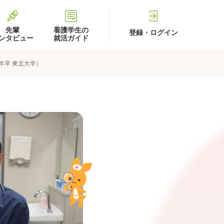
先輩
看護学生の
登録・ログイン
ンタビュー
就活ガイド
5年卒 東北大学）