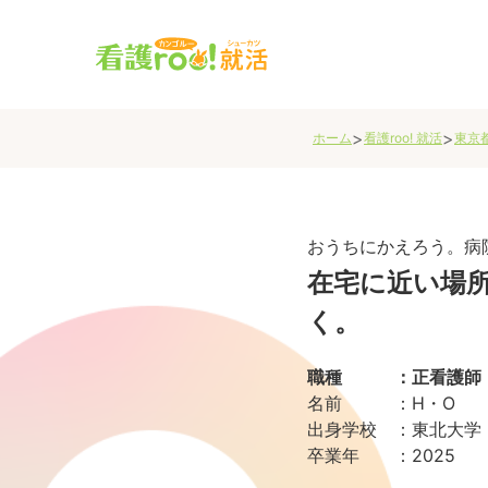
>
>
ホーム
看護roo! 就活
東京
おうちにかえろう。病
在宅に近い場
く。
職種
：
正看護師
名前
：
H・O
出身学校
：
東北大学
卒業年
：
2025