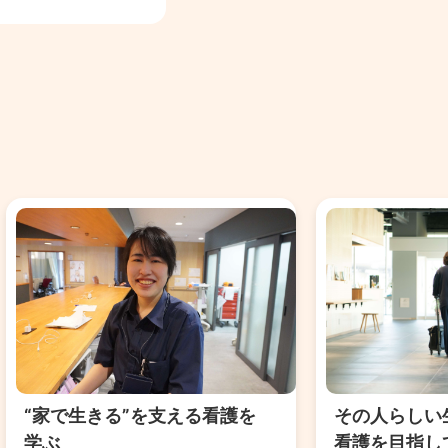
“家で生きる”を支える看護を
その人らしい
学ぶ
看護を目指し