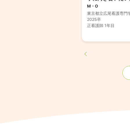
M・O
東京都立広尾看護専門
2025卒
正看護師 1年目