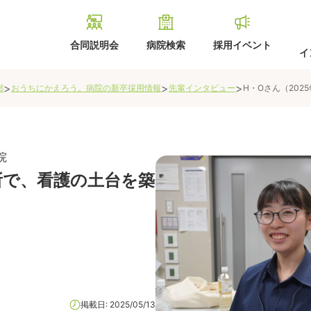
合同説明会
病院検索
採用イベント
イ
>
>
>
都
おうちにかえろう。病院の新卒採用情報
先輩インタビュー
H・Oさん（202
院
所で、看護の土台を築
掲載日:
2025/05/13