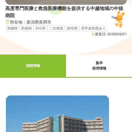
高度専門医療と救急医療機能を提供する中越地域の中核
病院
所在地：
新潟県
長岡市
保健師
助産師
500床
二次救急
急性期
奨学金制度あり
更新日:
2026/06/01
新卒
病院情報
採用情報