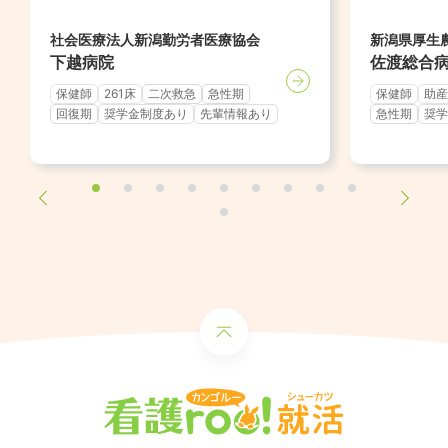
社会医療法人新潟勤労者医療協会
新潟県厚生
下越病院
佐渡総合
保健師
261床
二次救急
急性期
保健師
助産
回復期
奨学金制度あり
先輩情報あり
急性期
奨学