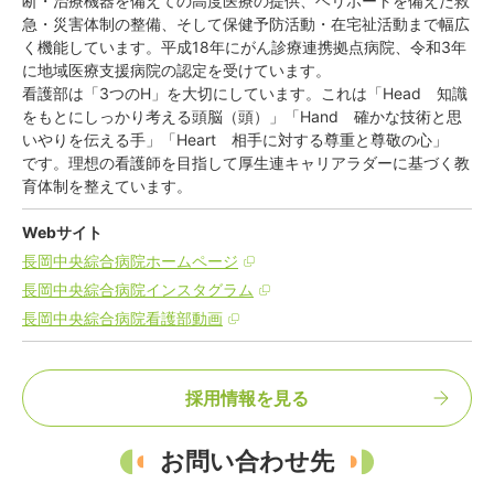
断・治療機器を備えての高度医療の提供、ヘリポートを備えた救
急・災害体制の整備、そして保健予防活動・在宅祉活動まで幅広
く機能しています。平成18年にがん診療連携拠点病院、令和3年
に地域医療支援病院の認定を受けています。
看護部は「3つのH」を大切にしています。これは「Head 知識
をもとにしっかり考える頭脳（頭）」「Hand 確かな技術と思
いやりを伝える手」「Heart 相手に対する尊重と尊敬の心」
です。理想の看護師を目指して厚生連キャリアラダーに基づく教
育体制を整えています。
Webサイト
長岡中央綜合病院ホームページ
長岡中央綜合病院インスタグラム
長岡中央綜合病院看護部動画
採用情報を見る
お問い合わせ先