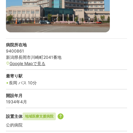
病院所在地
9400861
新潟県
長岡市
川崎町2041番地
Google Mapで見る
最寄り駅
長岡
バス
10
分
開設年月
1934年4月
設置主体
地域医療支援病院
公的病院