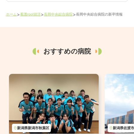
>
>
>
ホーム
看護roo!就活
長岡中央綜合病院
長岡中央綜合病院
の新卒情報
おすすめの病院
新潟県
新潟市秋葉区
新潟県
佐渡