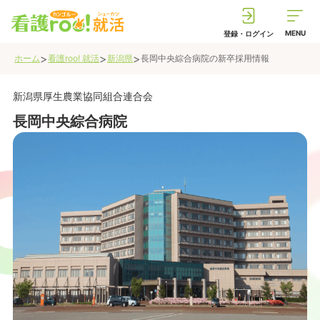
MENU
登録・ログイン
>
>
>
ホーム
看護roo! 就活
新潟県
長岡中央綜合病院
の新卒採用情報
新潟県厚生農業協同組合連合会
長岡中央綜合病院