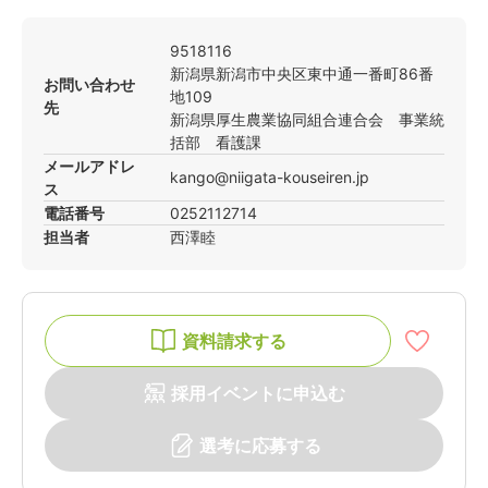
9518116
新潟県
新潟市中央区
東中通一番町86番
お問い合わせ
地109
先
新潟県厚生農業協同組合連合会 事業統
括部 看護課
メールアドレ
kango@niigata-kouseiren.jp
ス
電話番号
0252112714
担当者
西澤
睦
資料請求する
採用イベントに申込む
選考に応募する