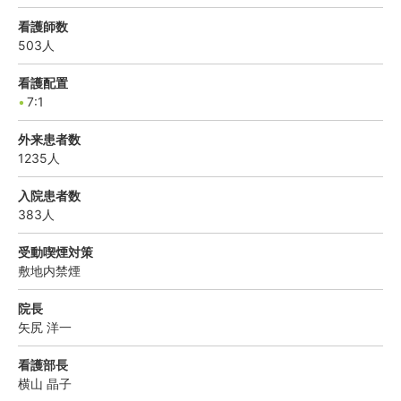
看護師数
503
人
看護配置
7:1
外来患者数
1235
人
入院患者数
383
人
受動喫煙対策
敷地内禁煙
院長
矢尻
洋一
看護部長
横山
晶子