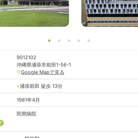
9012102
沖縄県
浦添市
前田1-56-1
Google Mapで見る
浦添前田
徒歩
13
分
1981年4月
民間病院