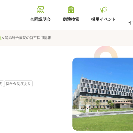
合同説明会
病院検索
採用イベント
イ
>
県
浦添総合病院
の新卒採用情報
期
奨学金制度あり