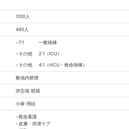
1100
人
490
人
7:1
一般病棟
その他
2:1（ICU）
その他
4:1（HCU・救命病棟）
敷地内禁煙
伊志嶺
朝成
小禄
理絵
救急看護
皮膚・排泄ケア