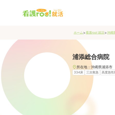
>
>
ホーム
看護roo! 就活
沖縄
浦添総合病院
所在地：
沖縄県
浦添市
334床
三次救急
高度急性