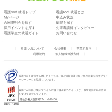
看護roo! 就活トップ
看護roo! 就活とは
Myページ
申込み状況
合同説明会を探す
病院を探す
採用イベントを探す
先輩看護師インタビュー
看護学生の就活ガイド
お問い合わせ
看護roo!について
会社概要
事業所案内
利用規約
個人情報保護方針
看護roo!を運営する(株)クイックは、個人情報保護に取り組む企業を示すプライ
バシーマークを取得しています。
看護roo!転職は東証プライム市場上場企業のクイックが、厚生労働大臣の許可
を受けて運営しています。
厚生労働大臣許可27-ユ-020100