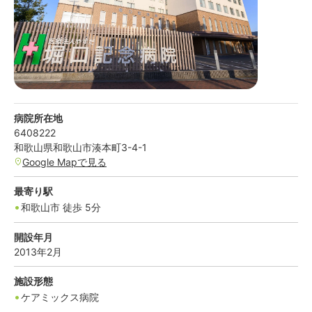
病院所在地
6408222
和歌山県
和歌山市
湊本町3-4-1
Google Mapで見る
最寄り駅
和歌山市
徒歩
5
分
開設年月
2013年2月
施設形態
ケアミックス病院