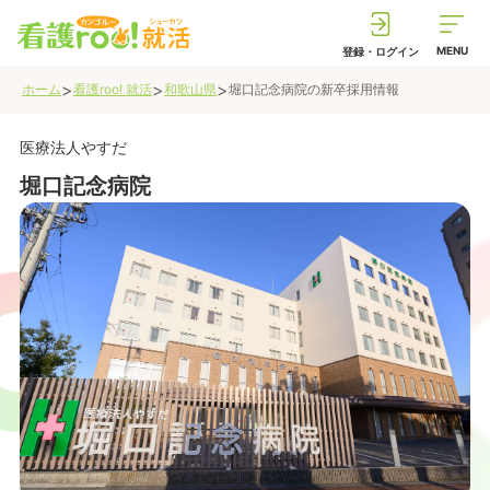
MENU
登録・ログイン
>
>
>
ホーム
看護roo! 就活
和歌山県
堀口記念病院
の新卒採用情報
医療法人やすだ
堀口記念病院