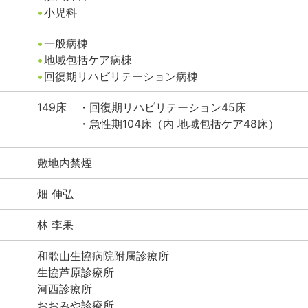
小児科
一般病棟
地域包括ケア病棟
回復期リハビリテーション病棟
149
床
・回復期リハビリテーション45床
・急性期104床（内 地域包括ケア48床）
敷地内禁煙
畑
伸弘
林
李果
和歌山生協病院附属診療所
生協芦原診療所
河西診療所
おおみや診療所