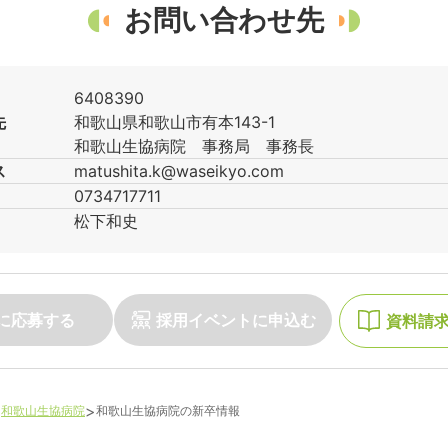
お問い合わせ先
6408390
先
和歌山県
和歌山市
有本143-1
和歌山生協病院 事務局 事務長
ス
matushita.k@waseikyo.com
0734717711
松下
和史
に応募する
採用イベントに申込む
資料請
>
>
和歌山生協病院
和歌山生協病院
の新卒情報