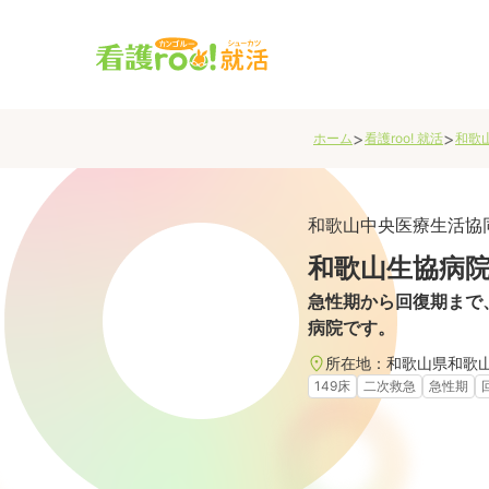
>
>
ホーム
看護roo! 就活
和歌
和歌山中央医療生活協
和歌山生協病
急性期から回復期まで
病院です。
所在地：
和歌山県
和歌
149床
二次救急
急性期