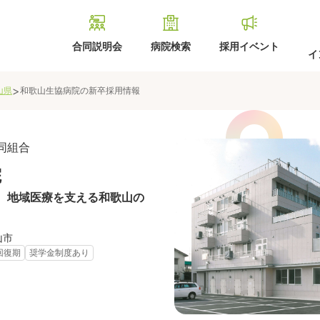
合同説明会
病院検索
採用イベント
イ
>
山県
和歌山生協病院
の新卒採用情報
同組合
院
、地域医療を支える和歌山の
山市
回復期
奨学金制度あり