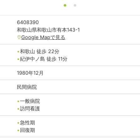
6408390
和歌山県
和歌山市
有本143-1
Google Mapで見る
和歌山
徒歩
22
分
紀伊中ノ島
徒歩
11
分
1980年12月
民間病院
一般病院
訪問看護
急性期
回復期