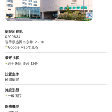
病院所在地
0200834
岩手県
盛岡市
永井12－10
Google Mapで見る
最寄り駅
岩手飯岡
徒歩
12
分
設置主体
民間病院
施設形態
一般病院
医療機能