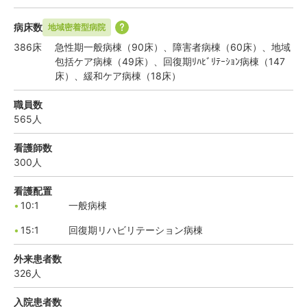
病床数
地域密着型病院
386
床
急性期一般病棟（90床）、障害者病棟（60床）、地域
包括ケア病棟（49床）、回復期ﾘﾊﾋﾞﾘﾃｰｼｮﾝ病棟（147
床）、緩和ケア病棟（18床）
職員数
565
人
看護師数
300
人
看護配置
10:1
一般病棟
15:1
回復期リハビリテーション病棟
外来患者数
326
人
入院患者数