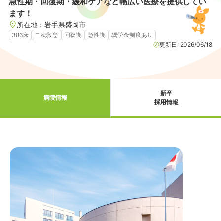
急性期・回復期・緩和ケアなど幅広い医療を提供してい
ます！
所在地：
岩手県
盛岡市
386床
二次救急
回復期
急性期
奨学金制度あり
更新日:
2026/06/18
新卒
病院情報
採用情報