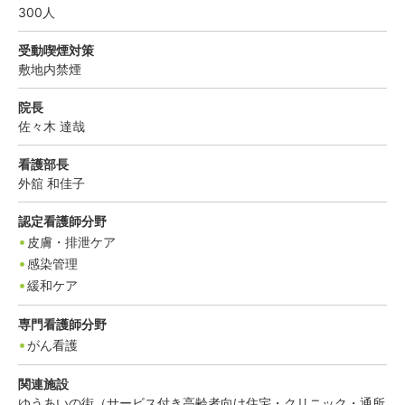
300
人
受動喫煙対策
敷地内禁煙
院長
佐々木
達哉
看護部長
外舘
和佳子
認定看護師分野
皮膚・排泄ケア
感染管理
緩和ケア
専門看護師分野
がん看護
関連施設
ゆうあいの街（サービス付き高齢者向け住宅・クリニック・通所