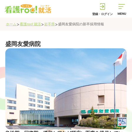
MENU
登録・ログイン
>
>
>
ホーム
看護roo! 就活
岩手県
盛岡友愛病院
の新卒採用情報
盛岡友愛病院