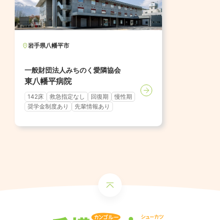
岩手県
八幡平市
一般財団法人みちのく愛隣協会
東八幡平病院
142床
救急指定なし
回復期
慢性期
奨学金制度あり
先輩情報あり