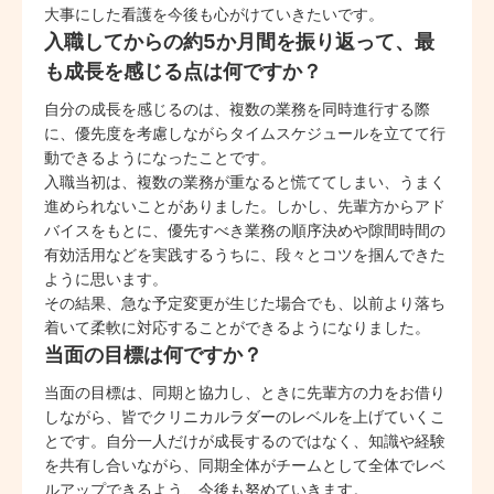
大事にした看護を今後も心がけていきたいです。
入職してからの約5か月間を振り返って、最
も成長を感じる点は何ですか？
自分の成長を感じるのは、複数の業務を同時進行する際
に、優先度を考慮しながらタイムスケジュールを立てて行
動できるようになったことです。
入職当初は、複数の業務が重なると慌ててしまい、うまく
進められないことがありました。しかし、先輩方からアド
バイスをもとに、優先すべき業務の順序決めや隙間時間の
有効活用などを実践するうちに、段々とコツを掴んできた
ように思います。
その結果、急な予定変更が生じた場合でも、以前より落ち
着いて柔軟に対応することができるようになりました。
当面の目標は何ですか？
当面の目標は、同期と協力し、ときに先輩方の力をお借り
しながら、皆でクリニカルラダーのレベルを上げていくこ
とです。自分一人だけが成長するのではなく、知識や経験
を共有し合いながら、同期全体がチームとして全体でレベ
ルアップできるよう、今後も努めていきます。