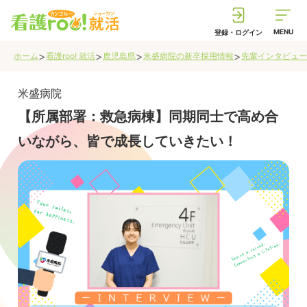
MENU
登録・ログイン
>
>
>
>
ホーム
看護roo! 就活
鹿児島県
米盛病院の新卒採用情報
先輩インタビュー
米盛病院
【所属部署：救急病棟】同期同士で高め合
いながら、皆で成長していきたい！