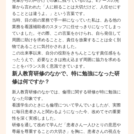
先輩からの声かけで印象に残っているのは、Eナースの先
輩から言われた「人に頼ることは大切だけど、人任せにす
ることとは違うよ。」という言葉です。
当時、目の前の業務で手一杯になっていた私は、ある他の
業務を看護補助者のスタッフに任せっきりになってしまっ
ていました。その際、この言葉をかけられ、自ら発信して
周囲に助けを求めることと、責任を放棄することは全く別
物であることに気付かされました。
この出来事以来、自分の役割をきちんとこなす責任感をも
ったうえで、必要なときは抱え込まず周囲に協力を求める
ことをバランス良く意識できています。
新人教育研修のなかで、特に勉強になった研
修は何ですか？
新人教育研修のなかでは、倫理に関する研修が特に勉強に
なった印象です。
看護学生のときにも倫理について学んでいましたが、実際
に毎日患者さんと関わるようになった今、改めてその重要
性を深く実感しました。
研修を通して改めて学んだ「患者さん一人ひとりの意思や
尊厳を尊重することの大切さ」を胸に、患者さんの視点を