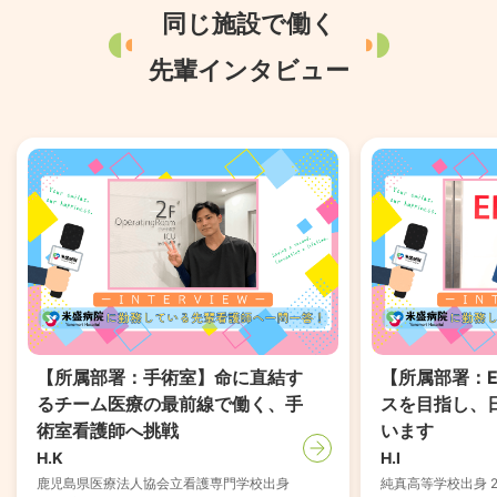
同じ施設で働く
先輩インタビュー
【所属部署：手術室】命に直結す
【所属部署：
るチーム医療の最前線で働く、手
スを目指し、
術室看護師へ挑戦
います
H.K
H.I
鹿児島県医療法人協会立看護専門学校出身
純真高等学校出身