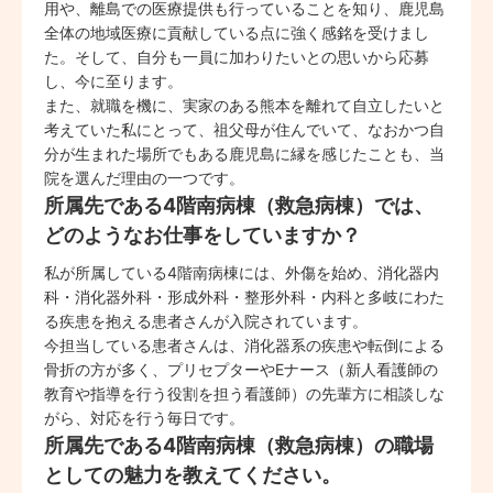
用や、離島での医療提供も行っていることを知り、鹿児島
全体の地域医療に貢献している点に強く感銘を受けまし
た。そして、自分も一員に加わりたいとの思いから応募
し、今に至ります。
また、就職を機に、実家のある熊本を離れて自立したいと
考えていた私にとって、祖父母が住んでいて、なおかつ自
分が生まれた場所でもある鹿児島に縁を感じたことも、当
院を選んだ理由の一つです。
所属先である4階南病棟（救急病棟）では、
どのようなお仕事をしていますか？
私が所属している4階南病棟には、外傷を始め、消化器内
科・消化器外科・形成外科・整形外科・内科と多岐にわた
る疾患を抱える患者さんが入院されています。
今担当している患者さんは、消化器系の疾患や転倒による
骨折の方が多く、プリセプターやEナース（新人看護師の
教育や指導を行う役割を担う看護師）の先輩方に相談しな
がら、対応を行う毎日です。
所属先である4階南病棟（救急病棟）の職場
としての魅力を教えてください。