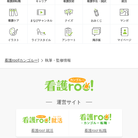
看護師転職
キャリア
看護技術
看護学生・国試
就活
看護ケア
まなびチャンネル
クイズ
おみくじ
マンガ
イラスト
ライフスタイル
アンケート
掲示板
マイページ
看護roo![カンゴルー]
執筆・監修情報
運営サイト
看護roo! 就活
看護roo! 転職