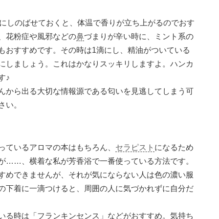
元にしのばせておくと、体温で香りが立ち上がるのでおす
、花粉症や風邪などの
鼻
づまりが辛い時に、ミント系の
もおすすめです。その時は1滴にし、精油がついている
にしましょう。これはかなりスッキリしますよ。ハンカ
す♪
んから出る大切な情報源である匂いを見逃してしまう可
さい。
っているアロマの本はもちろん、
セラピスト
になるため
が……、横着な私が芳香浴で一番使っている方法です。
すめできませんが、それが気にならない人は色の濃い服
の下着に一滴つけると、周囲の人に気づかれずに自分だ
いる時は「フランキンセンス」などがおすすめ。気持ち