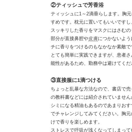
②ティッシュで芳香浴
ティッシュに1～2滴垂らします。胸
すめです。枕元に置いてもいいですし
スッキリした香りをマスクにはさむの
部分が直接鼻腔や
皮膚
につかないよう
チに香りをつけるのもなかなか素敵で
とても簡単に実践できますが、患者さ
能性があるため、勤務中は避けてくだ
③直接服に
1
滴つける
ちょっと乱暴な方法なので、書店で売
の教科書などには紹介されていません
シミになる精油もあるのであまりおす
でチャレンジしてみてください。胸元
けで香りを楽しめます。
ストレスで
呼吸
が浅くなってしまって