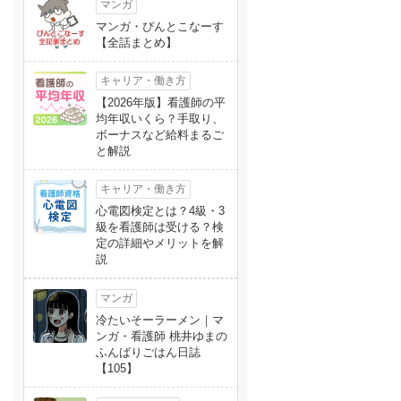
マンガ
マンガ・ぴんとこなーす
【全話まとめ】
キャリア・働き方
【2026年版】看護師の平
均年収いくら？手取り、
ボーナスなど給料まるご
と解説
キャリア・働き方
心電図検定とは？4級・3
級を看護師は受ける？検
定の詳細やメリットを解
説
マンガ
冷たいそーラーメン｜マ
ンガ・看護師 桃井ゆまの
ふんばりごはん日誌
【105】