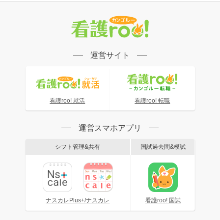
運営サイト
看護roo! 就活
看護roo! 転職
運営スマホアプリ
シフト管理&共有
国試過去問&模試
ナスカレPlus+/ナスカレ
看護roo! 国試