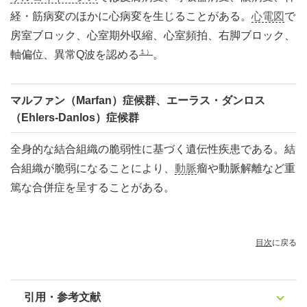
経・筋病変のほかに心病変を生じることがある。
心電図
で
房室ブロック、心室期外収縮、心室頻拍、右脚ブロック、
１）
軸偏位、異常Q波を認める
。
マルファン（Marfan）症候群、エーラス・ダンロス
（Ehlers-Danlos）症候群
全身的な結合組織の脆弱性に基づく遺伝性疾患である。結
合組織が脆弱になることにより、
動脈
瘤や動脈解離など重
篤な合併症を呈することがある。
目次
に戻る
引用・参考文献