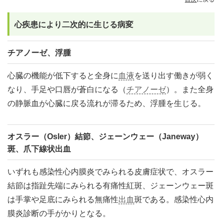
心疾患により二次的に生じる病変
チアノーゼ、浮腫
心臓の機能が低下すると全身に
血液
を送り出す働きが弱く
なり、手足や口唇が蒼白になる（
チアノーゼ
）。また全身
の静脈血が心臓に戻る流れが滞るため、浮腫を生じる。
オスラー（Osler）結節、ジェーンウェー（Janeway）
斑、爪下線状出血
いずれも感染性心内膜炎でみられる皮膚症状で、オスラー
結節は指趾先端にみられる有痛性紅斑、ジェーンウェー斑
は手掌や足底にみられる無痛性
出血
斑である。感染性心内
膜炎診断の手がかりとなる。