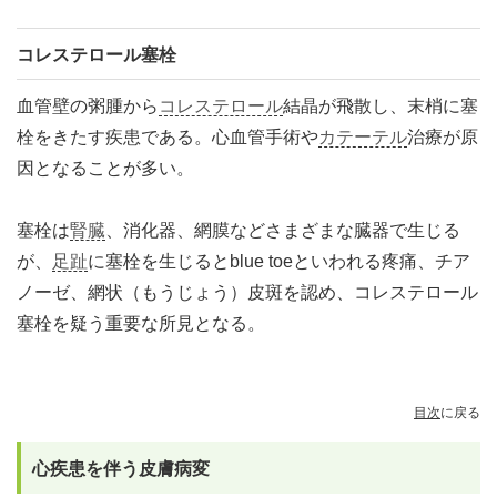
コレステロール塞栓
血管壁の粥腫から
コレステロール
結晶が飛散し、末梢に塞
栓をきたす疾患である。心血管手術や
カテーテル
治療が原
因となることが多い。
塞栓は
腎臓
、消化器、網膜などさまざまな臓器で生じる
が、
足趾
に塞栓を生じるとblue toeといわれる疼痛、チア
ノーゼ、網状（もうじょう）皮斑を認め、コレステロール
塞栓を疑う重要な所見となる。
目次
に戻る
心疾患を伴う皮膚病変