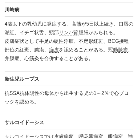
川崎病
4歳以下の乳幼児に発症する。高熱が5日以上続き、口唇の
潮紅、イチゴ状舌、頸部
リンパ節
腫脹がみられる。
皮膚症状として手足の硬性浮腫、不定形紅斑、BCG接種
部位の紅斑、膿疱、
痂皮
を認めることがある。冠
動脈瘤
、
弁膜症、心筋炎を合併することがある。
新生児ループス
抗SSA抗体陽性の母体から出生する児の1～2％で心ブロ
ックを認める。
サルコイドーシス
サルコイドーシス
では皮膚病変、呼吸器病変、眼病変、神