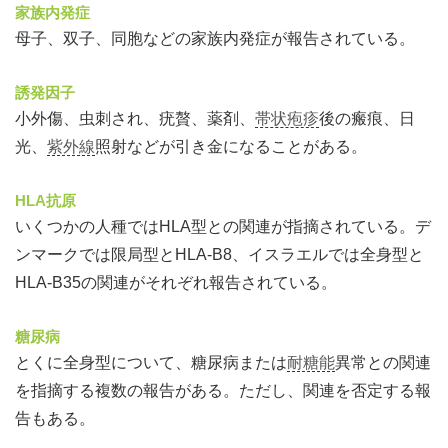
家族内発症
母子、双子、同胞などの家族内発症が報告されている。
誘発因子
小外傷、虫刺され、疣贅、薬剤、
帯状疱疹
後の瘢痕、日
光、
紫外線
照射などが引き金になることがある。
HLA抗原
いくつかの人種ではHLA型との関連が指摘されている。デ
ンマークでは限局型とHLA‐B8、イスラエルでは全身型と
HLA‐B35の関連がそれぞれ報告されている。
糖尿病
とくに全身型について、糖尿病または
耐糖能
異常との関連
を指摘する複数の報告がある。ただし、関連を否定する報
告もある。