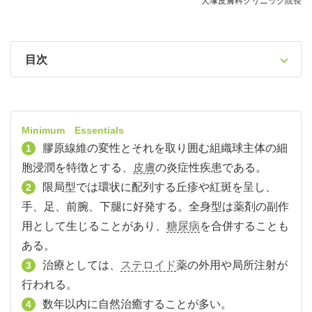
犬塚皮膚科クリニック院長
目次
Minimum Essentials
膠原線維の変性とそれを取り囲む組織球主体の細
1
胞浸潤を特徴とする、
皮膚
の炎症性疾患である。
限局型では環状に配列する丘疹や紅斑を呈し、
2
手、足、前腕、下腿に好発する。全身型は薬剤の副作
用として生じることがあり、
糖尿病
を合併することも
ある。
治療としては、
ステロイド
薬の外用や局所注射が
3
行われる。
数年以内に自然治癒することが多い。
4