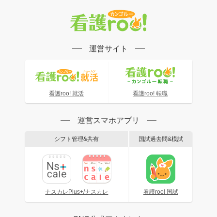
運営サイト
看護roo! 就活
看護roo! 転職
運営スマホアプリ
シフト管理&共有
国試過去問&模試
ナスカレPlus+/ナスカレ
看護roo! 国試