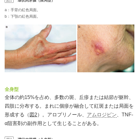
図1
環状肉芽腫（限局型）
a：手背の紅色局面。
b：下顎の紅色局面。
全身型
全体の約15%を占め、多数の斑、丘疹または結節が躯幹、
四肢に分布する。まれに個疹が融合して紅斑または局面を
形成する（
図2
）。アロプリノール、
アムロジピン
、TNF-
α阻害剤の副作用として生じることがある。