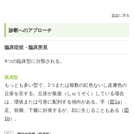
目次
に戻る
診断へのアプローチ
臨床症状・臨床所見
4つの臨床型に分類される。
限局型
もっとも多い型で、1つまたは複数の紅色ないし皮膚色の
丘疹を呈する。丘疹が集簇（しゅうぞく）している場合
は、環状または弓形に配列する傾向がある。手（
図1a
）、
足、前腕、下腿に好発するが、顔に生じることもある（
図
1b
）。