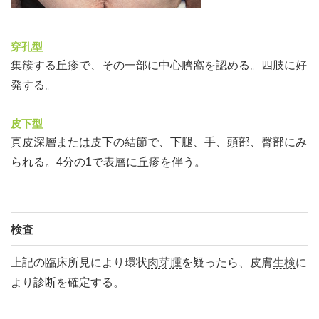
穿孔型
集簇する丘疹で、その一部に中心臍窩を認める。四肢に好
発する。
皮下型
真皮深層または皮下の結節で、下腿、手、頭部、臀部にみ
られる。4分の1で表層に丘疹を伴う。
検査
上記の臨床所見により環状
肉芽腫
を疑ったら、皮膚
生検
に
より診断を確定する。