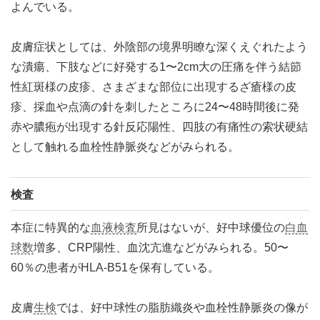
よんでいる。
皮膚症状としては、外陰部の境界明瞭な深くえぐれたよう
な潰瘍、下肢などに好発する1〜2cm大の圧痛を伴う結節
性紅斑様の皮疹、さまざまな部位に出現するざ瘡様の皮
疹、採血や点滴の針を刺したところに24〜48時間後に発
赤や膿疱が出現する針反応陽性、四肢の有痛性の索状硬結
として触れる血栓性静脈炎などがみられる。
検査
本症に特異的な
血液検査
所見はないが、好中球優位の
白血
球数
増多、CRP陽性、血沈亢進などがみられる。50〜
60％の患者がHLA-B51を保有している。
皮膚
生検
では、好中球性の脂肪織炎や血栓性静脈炎の像が