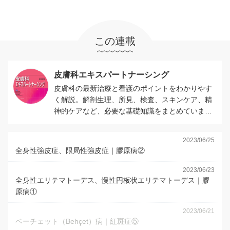
この連載
皮膚科エキスパートナーシング
皮膚科の最新治療と看護のポイントをわかりやす
く解説。解剖生理、所見、検査、スキンケア、精
神的ケアなど、必要な基礎知識をまとめていま
す。
2023/06/25
全身性強皮症、限局性強皮症｜膠原病②
2023/06/23
全身性エリテマトーデス、慢性円板状エリテマトーデス｜膠
原病①
2023/06/21
ベーチェット（Behçet）病｜紅斑症⑤