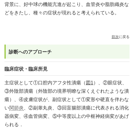
背景に、好中球の機能亢進が起こり、血管炎や脂肪織炎な
どをきたし、種々の症状が現れると考えられている。
目次
に戻る
診断へのアプローチ
臨床症状・臨床所見
主症状として①口腔内アフタ性潰瘍（
図1
）、②眼症状、
③外陰部潰瘍（外陰部の境界明瞭な深くえぐれたような潰
瘍）、④皮膚症状が、副症状として①変形や硬直を伴わな
い
関節炎
、②副睾丸炎、③回盲腸部潰瘍に代表される消化
器病変、④血管病変、⑤中等度以上の中枢神経病変があげ
られる．