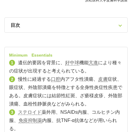
浜松医科大学皮膚科学講座
目次
Minimum Essentials
遺伝的要因を背景に、
好中球
機能
亢進
により種々
1
の症状が出現すると考えられている。
慢性に経過する
口腔
内アフタ性潰瘍、
皮膚
症状、
2
眼症状、外陰部潰瘍を特徴とする全身性炎症性疾患で
ある。皮膚症状には結節性紅斑、ざ瘡様皮疹、外陰部
潰瘍、血栓性静脈炎などがみられる。
ステロイド
薬外用、NSAIDs内服、コルヒチン内
3
服、
免疫抑制薬
内服、抗TNF-α抗体などが用いられ
る。