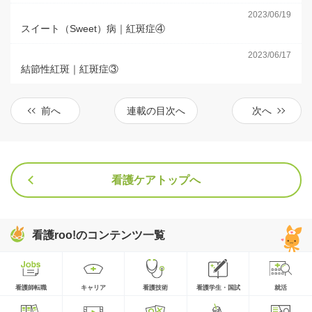
2023/06/19
スイート（Sweet）病｜紅斑症④
2023/06/17
結節性紅斑｜紅斑症③
前へ
連載の目次へ
次へ
看護ケアトップへ
看護roo!のコンテンツ一覧
看護師転職
キャリア
看護技術
看護学生・国試
就活