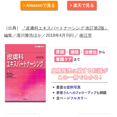
> Amazonで見る
> 楽天で見る
［出典］
『皮膚科エキスパートナーシング 改訂第2版』
編集／瀧川雅浩ほか／2018年4月刊行／
南江堂