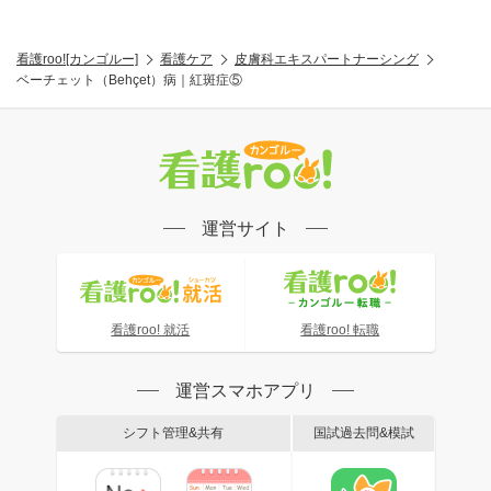
看護roo![カンゴルー]
看護ケア
皮膚科エキスパートナーシング
ベーチェット（Behçet）病｜紅斑症⑤
運営サイト
看護roo! 就活
看護roo! 転職
運営スマホアプリ
シフト管理&共有
国試過去問&模試