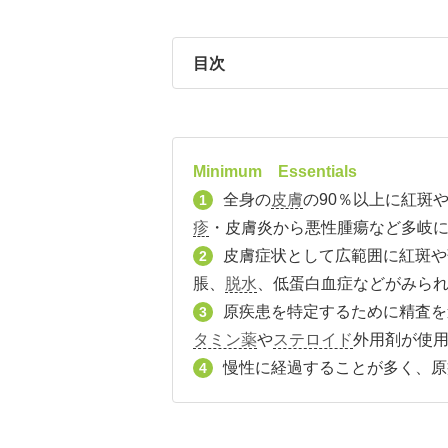
目次
Minimum Essentials
全身の
皮膚
の90％以上に紅斑
1
疹
・皮膚炎から悪性腫瘍など多岐
皮膚症状として広範囲に紅斑や
2
脹、
脱水
、低蛋白血症などがみら
原疾患を特定するために精査を
3
タミン薬
や
ステロイド
外用剤が使
慢性に経過することが多く、原
4