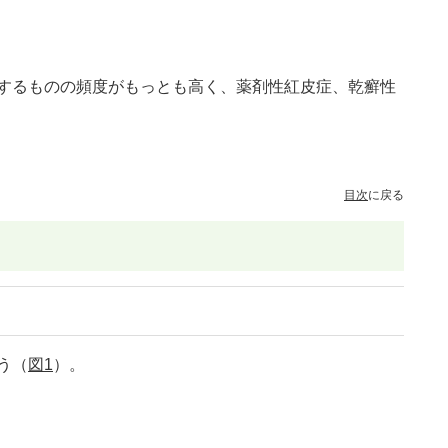
するものの頻度がもっとも高く、薬剤性紅皮症、乾癬性
目次
に戻る
う（
図1
）。