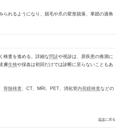
みられるようになり、脱毛や爪の変形脱落、掌蹠の過角
く検査を進める。詳細な
問診
や視診は、原疾患の推測に
皮膚
生検
や採血は初回だけでは診断に至らないこともあ
、
骨髄検査
、CT、MRI、PET、消化管
内視鏡検査
などの
目次
に戻る