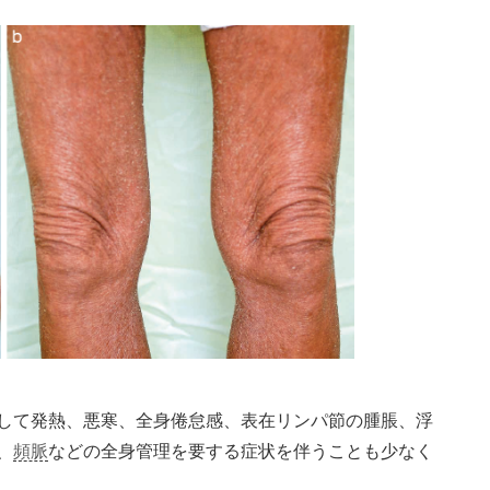
して発熱、悪寒、全身倦怠感、表在リンパ節の腫脹、浮
、
頻脈
などの全身管理を要する症状を伴うことも少なく