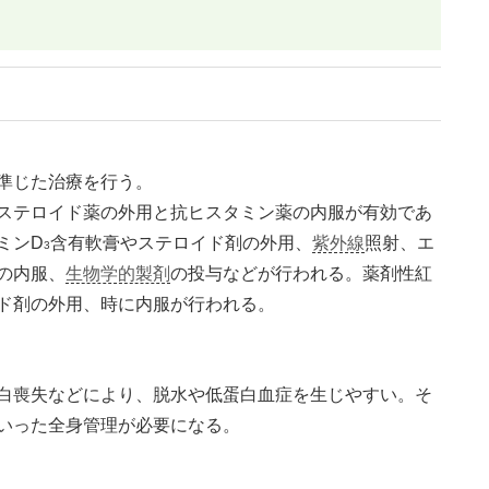
準じた治療を行う。
ステロイド薬の外用と抗ヒスタミン薬の内服が有効であ
ミンD
含有軟膏やステロイド剤の外用、
紫外線
照射、エ
3
の内服、
生物学的製剤
の投与などが行われる。薬剤性紅
ド剤の外用、時に内服が行われる。
白喪失などにより、脱水や低蛋白血症を生じやすい。そ
いった全身管理が必要になる。