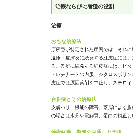
治療ならびに看護の役割
治療
おもな治療法
原疾患が特定された症例では、それに
湿疹・皮膚炎に続発する紅皮症には、
る。乾癬に続発する紅皮症には、ビタ
トレチナートの内服、シクロスポリン
皮症では原因薬剤を中止し、ステロイ
合併症とその治療法
皮膚バリア機能の障害、落屑による蛋
の場合は水分や
電解質
、蛋白の補正と
治療経過・期間の見通しと予後