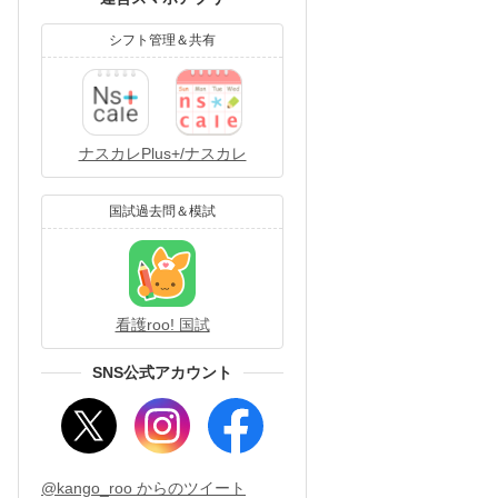
シフト管理＆共有
ナスカレPlus+/ナスカレ
国試過去問＆模試
看護roo! 国試
SNS公式アカウント
@kango_roo からのツイート