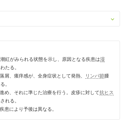
や潮紅がみられる状態を示し、原因となる疾患は
湿
にわたる。
落屑、瘙痒感が、全身症状として発熱、
リンパ節
腫
れる。
進め、それに準じた治療を行う。皮疹に対して
抗ヒス
用される。
疾患により予後は異なる。