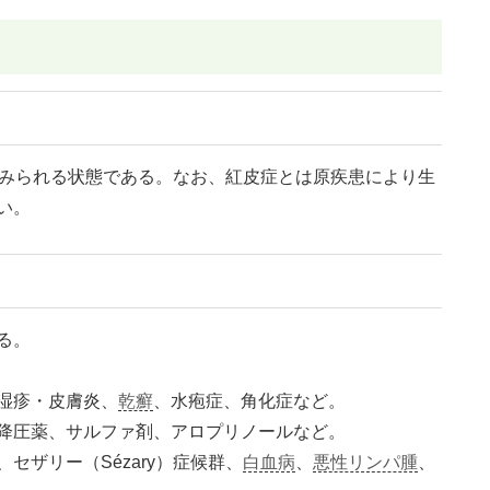
がみられる状態である。なお、紅皮症とは原疾患により生
い。
る。
湿疹・皮膚炎、
乾癬
、水疱症、角化症など。
降圧薬、サルファ剤、アロプリノールなど。
セザリー（Sézary）症候群、
白血病
、
悪性リンパ腫
、