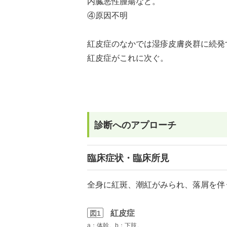
内臓悪性腫瘍など。
④原因不明
紅皮症のなかでは湿疹皮膚炎群に続発
紅皮症がこれに次ぐ。
診断へのアプローチ
臨床症状・臨床所見
全身に紅斑、潮紅がみられ、落屑を伴
紅皮症
図1
a：体幹。b：下肢。