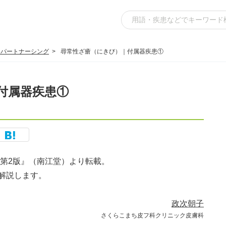
スパートナーシング
尋常性ざ瘡（にきび）｜付属器疾患①
付属器疾患①
訂第2版』（南江堂）より転載。
解説します。
政次朝子
さくらこまち皮フ科クリニック皮膚科