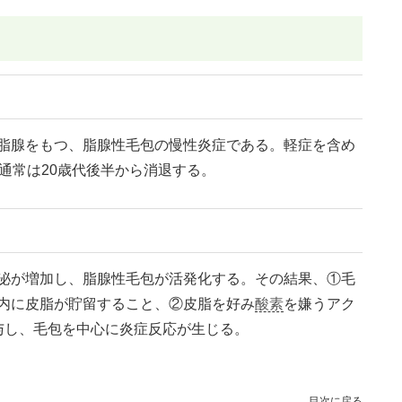
脂腺をもつ、脂腺性毛包の慢性炎症である。軽症を含め
通常は20歳代後半から消退する。
泌が増加し、脂腺性毛包が活発化する。その結果、①毛
内に皮脂が貯留すること、②皮脂を好み
酸素
を嫌うアク
与し、毛包を中心に炎症反応が生じる。
目次
に戻る