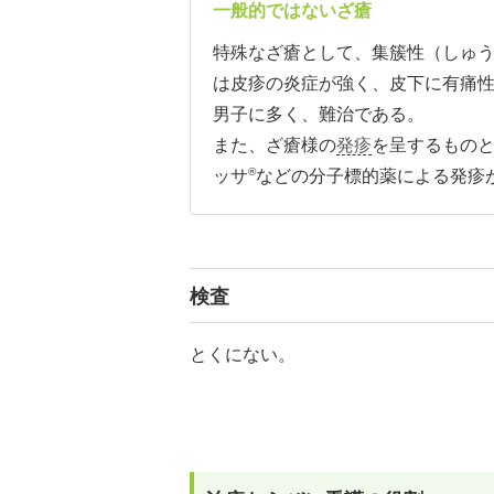
一般的ではないざ瘡
特殊なざ瘡として、集簇性（しゅ
は皮疹の炎症が強く、皮下に有痛
男子に多く、難治である。
また、ざ瘡様の
発疹
を呈するもの
®
ッサ
などの分子標的薬による発疹
検査
とくにない。