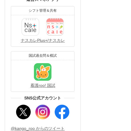
シフト管理＆共有
ナスカレPlus+/ナスカレ
国試過去問＆模試
看護roo! 国試
SNS公式アカウント
@kango_roo からのツイート