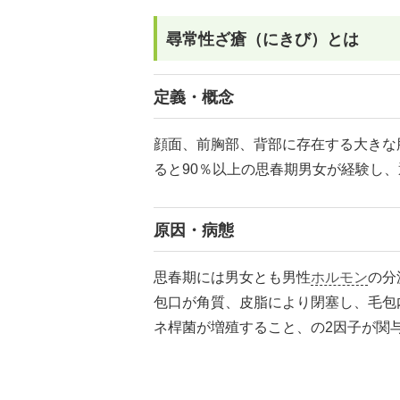
尋常性ざ瘡（にきび）とは
定義・概念
顔面、前胸部、背部に存在する大きな
ると90％以上の思春期男女が経験し、
原因・病態
思春期には男女とも男性
ホルモン
の分
包口が角質、皮脂により閉塞し、毛包
ネ桿菌が増殖すること、の2因子が関