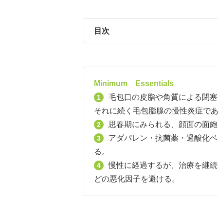
目次
Minimum Essentials
毛包口の皮脂や角質による閉塞
1
それに続く毛包脂腺の慢性炎症で
思春期にみられる、顔面の面皰
2
アダパレン・抗菌薬・過酸化ベ
3
る。
慢性に経過するが、治療を継続
4
どの悪化因子を避ける。