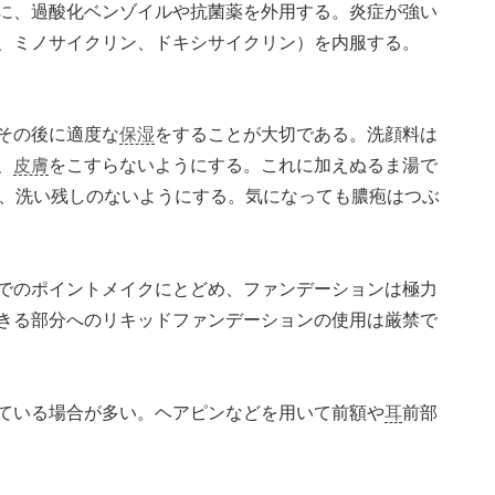
に、過酸化ベンゾイルや抗菌薬を外用する。炎症が強い
、ミノサイクリン、ドキシサイクリン）を内服する。
その後に適度な
保湿
をすることが大切である。洗顔料は
、
皮膚
をこすらないようにする。これに加えぬるま湯で
い、洗い残しのないようにする。気になっても膿疱はつぶ
でのポイントメイクにとどめ、ファンデーションは極力
きる部分へのリキッドファンデーションの使用は厳禁で
ている場合が多い。ヘアピンなどを用いて前額や
耳
前部