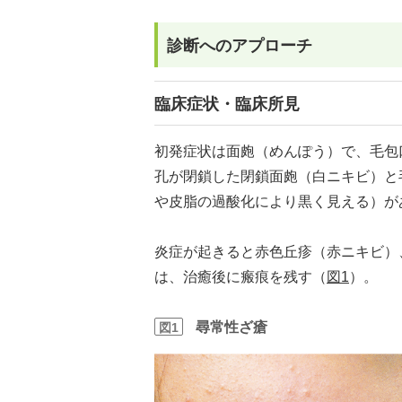
診断へのアプローチ
臨床症状・臨床所見
初発症状は面皰（めんぽう）で、毛包
孔が閉鎖した閉鎖面皰（白ニキビ）と
や皮脂の過酸化により黒く見える）が
炎症が起きると赤色丘疹（赤ニキビ）
は、治癒後に瘢痕を残す（
図1
）。
尋常性ざ瘡
図1