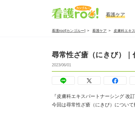
看護ケア
看護roo![カンゴルー]
看護ケア
皮膚科エキ
尋常性ざ瘡（にきび）｜
2023/06/01
『皮膚科エキスパートナーシング 改
今回は尋常性ざ瘡（にきび）について