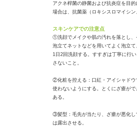
アクネ桿菌の静菌および抗炎症を目的
場合は、抗菌薬（ロキシスロマイシン
スキンケアでの注意点
①洗顔でメイクや肌の汚れを落とし、
泡立てネットなどを用いてよく泡立て
1日2回洗顔する。すすぎは丁寧に行
さないこと。
②化粧を控える：口紅・アイシャドウ
使わないようにする。とくにざ瘡がで
ある。
③髪型：毛先が当たり、ざ瘡が悪化し
は露出させる。