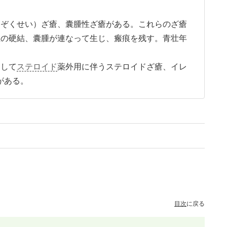
うぞくせい）ざ瘡、囊腫性ざ瘡がある。これらのざ瘡
性の硬結、囊腫が連なって生じ、瘢痕を残す。青壮年
として
ステロイド
薬外用に伴うステロイドざ瘡、イレ
がある。
目次
に戻る