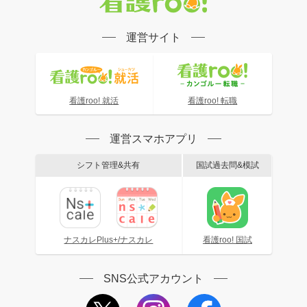
運営サイト
看護roo! 就活
看護roo! 転職
運営スマホアプリ
シフト管理&共有
国試過去問&模試
ナスカレPlus+/ナスカレ
看護roo! 国試
SNS公式アカウント