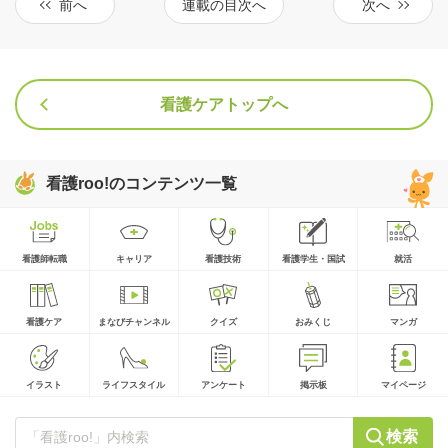
前へ
連載の目次へ
次へ
看護ケアトップへ
看護roo!のコンテンツ一覧
看護師転職
キャリア
看護技術
看護学生・国試
就活
看護ケア
まなびチャンネル
クイズ
おみくじ
マンガ
イラスト
ライフスタイル
アンケート
掲示板
マイページ
検索