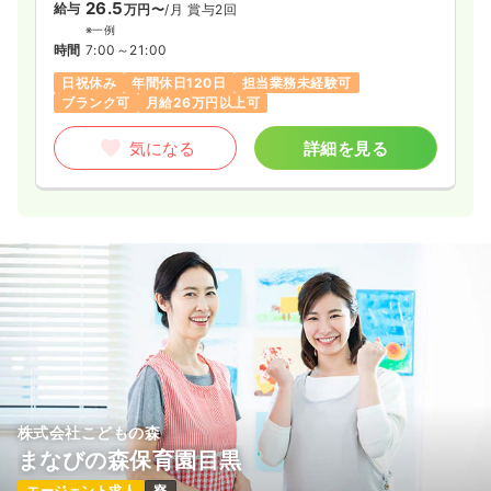
26.5
給与
万円〜
/月
賞与2回
※一例
時間
7:00～21:00
日祝休み
年間休日120日
担当業務未経験可
ブランク可
月給26万円以上可
気になる
詳細を見る
株式会社こどもの森
まなびの森保育園目黒
エージェント求人
寮