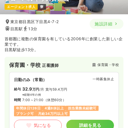
エージェント求人
寮
東京都目黒区下目黒4-7-2
施設詳細
目黒駅
13分
首都圏に複数の保育園を有している2006年に創業した新しい企
業です。
目黒駅徒歩13分。
保育園・学校
保育園・学校
正看護師
一時募集休止
日勤のみ（常勤）
32.9
給与
万円
/月
賞与59.4万円
※経験4年の例
時間
7:00～21:00
（休憩60分）
年間休日126日
4週8休以上
担当業務未経験可
ブランク可
月給34万円以上可
気になる
詳細を見る