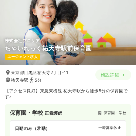
株式会社プロケア
ちゃいれっく祐天寺駅前保育園
エージェント求人
東京都目黒区祐天寺2丁目-11
施設詳細
祐天寺駅
5分
【アクセス良好】東急東横線 祐天寺駅から徒歩5分の保育園で
す♪
保育園・学校
保育園・学校
正看護師
一時募集休止
日勤のみ（常勤）