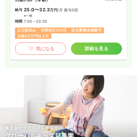
25.0〜32.3
給与
万円
/月
賞与3回
※一例
時間
7:00～20:30
土日祝休み
年間休日122日
担当業務未経験可
月給32万円以上可
気になる
詳細を見る
株式会社グローバルキッズ
グローバルキッズ目黒園