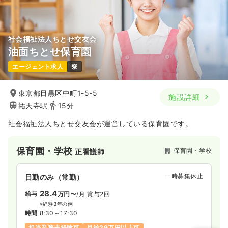
社会福祉法人ちとせ交友会
油面ちとせ保育園
エージェント求人
寮
東京都目黒区中町1-5-5
施設詳細
祐天寺駅
15分
社会福祉法人ちとせ交友会が運営している保育園です。
保育園・学校
保育園・学校
正看護師
一時募集休止
日勤のみ（常勤）
28.4
給与
万円〜
/月
賞与2回
※経験3年の例
時間
8:30～17:30
担当業務未経験可
月給29万円以上可