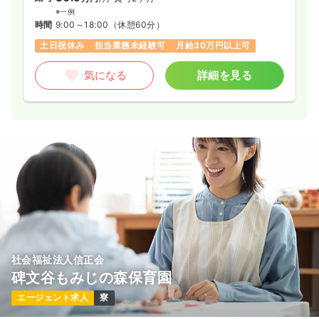
※一例
時間
9:00～18:00
（休憩60分）
土日祝休み
担当業務未経験可
月給30万円以上可
気になる
詳細を見る
社会福祉法人信正会
碑文谷もみじの森保育園
エージェント求人
寮