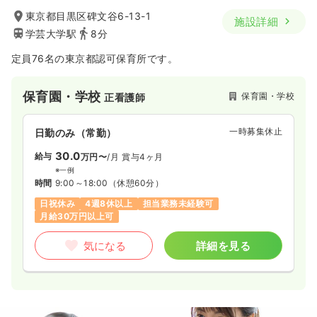
東京都目黒区碑文谷6-13-1
施設詳細
学芸大学駅
8分
定員76名の東京都認可保育所です。
保育園・学校
保育園・学校
正看護師
一時募集休止
日勤のみ（常勤）
30.0
給与
万円〜
/月
賞与4ヶ月
※一例
時間
9:00～18:00
（休憩60分）
日祝休み
4週8休以上
担当業務未経験可
月給30万円以上可
気になる
詳細を見る