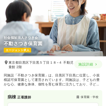
社会福祉法人さつき会
不動さつき保育園
エージェント求人
東京都目黒区下目黒５丁目１８−４ 不動児
施設詳細
童館 2階
同施設「不動さつき保育園」は、目黒区下目黒に位置し、小規
模認可保育園として運営されています。同施設は、子どもの豊
かな心、健康な身体、個性を育む保育に注力しており、子ども
たちやご家族から愛される保育園を目指しています。また、家
賃補助が最大9万2千円と手厚く、残業はほぼなく、手当も多め
病棟
保育園・学校
正看護師
です¹。最寄り駅は、東急目黒線の武蔵小山駅、不動前駅、目黒
駅で、それぞれ徒歩18分、17分、17分です。同施設は、スタッ