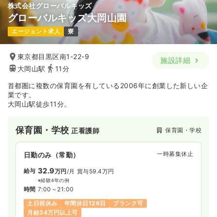
株式会社グローバルキッズ
グローバルキッズ大岡山園
エージェント求人
寮
東京都目黒区南1-22-9
施設詳細
大岡山駅
11分
首都圏に複数の保育園を有している2006年に創業した新しい企
業です。
大岡山駅徒歩11分。
保育園・学校
保育園・学校
正看護師
一時募集休止
日勤のみ（常勤）
32.9
給与
万円
/月
賞与59.4万円
※経験4年の例
時間
7:00～21:00
土日祝休み
年間休日126日
ブランク可
月給34万円以上可