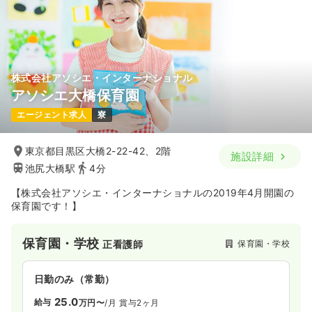
株式会社アソシエ・インターナショナル
アソシエ大橋保育園
エージェント求人
寮
東京都目黒区大橋2-22-42、2階
施設詳細
池尻大橋駅
4分
【株式会社アソシエ・インターナショナルの2019年4月開園の
保育園です！】
保育園・学校
保育園・学校
正看護師
日勤のみ（常勤）
25.0
給与
万円〜
/月
賞与2ヶ月