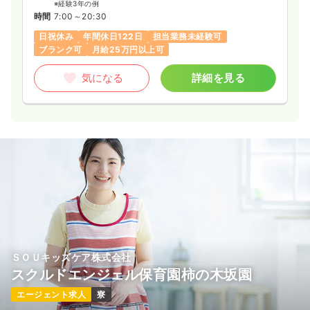
※経験3年の例
時間
7:00～20:30
日祝休み
年間休日122日
担当業務未経験可
ブランク可
月給25万円以上可
気になる
詳細を見る
ＳＯＵキッズケア株式会社
スクルドエンジェル保育園柿の木坂園
エージェント求人
寮