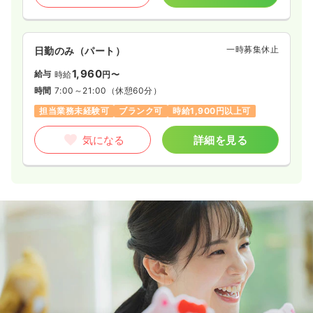
一時募集休止
日勤のみ（パート）
1,960
給与
時給
円〜
時間
7:00～21:00
（休憩60分）
担当業務未経験可
ブランク可
時給1,900円以上可
気になる
詳細を見る