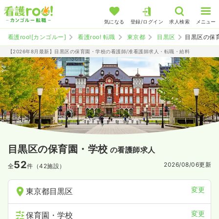
気になる
登録/ログイン
求人検索
メニュー
看護roo![カンゴルー]
看護roo! 転職
東京都
目黒区
目黒区の保
【2026年8月最新】目黒区の保育園・学校の看護師/准看護師求人・転職・給料
目黒区の保育園・学校
の看護師求人
52
2026/08/06
更新
全
件（42施設）
変更
東京都目黒区
変更
保育園・学校