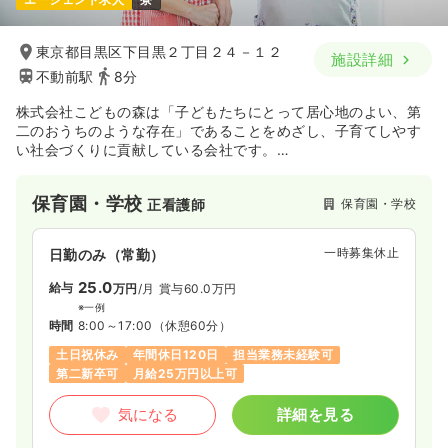
東京都目黒区下目黒２丁目２４－１２
施設詳細
不動前駅
8分
株式会社こどもの森は「子どもたちにとって居心地のよい、第
二のおうちのような存在」であることをめざし、子育てしやす
い社会づくりに貢献している会社です。
事業内容としては保育園（認可・認証保育所等）・児童館・学
童保育所の運営を行っており、事業所はグループ全体で220ヶ
保育園・学校
保育園・学校
正看護師
所を運営しております。不動前駅徒歩8分。
一時募集休止
日勤のみ（常勤）
25.0
給与
万円
/月
賞与60.0万円
※一例
時間
8:00～17:00
（休憩60分）
土日祝休み
年間休日120日
担当業務未経験可
第二新卒可
月給25万円以上可
気になる
詳細を見る