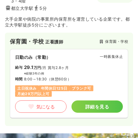
3・4階
都立大学駅
5分
大手企業や病院の事業所内保育所を運営している企業です。都
立大学駅徒歩5分にございます。
保育園・学校
保育園・学校
正看護師
一時募集休止
日勤のみ（常勤）
29.1
給与
万円
/月
賞与2.8ヶ月
※経験3年の例
時間
8:00～18:30
（休憩60分）
土日祝休み
年間休日125日
ブランク可
月給29万円以上可
気になる
詳細を見る