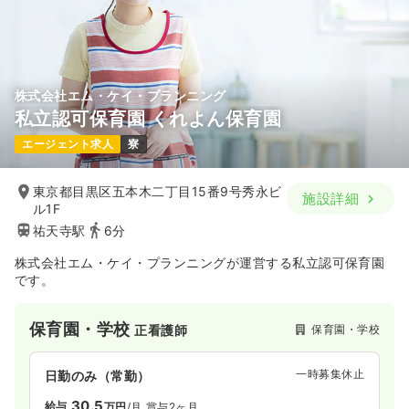
株式会社エム・ケイ・プランニング
私立認可保育園 くれよん保育園
エージェント求人
寮
東京都目黒区五本木二丁目15番9号秀永ビ
施設詳細
ル1F
祐天寺駅
6分
株式会社エム・ケイ・プランニングが運営する私立認可保育園
です。
保育園・学校
保育園・学校
正看護師
一時募集休止
日勤のみ（常勤）
30.5
給与
万円
/月
賞与2ヶ月