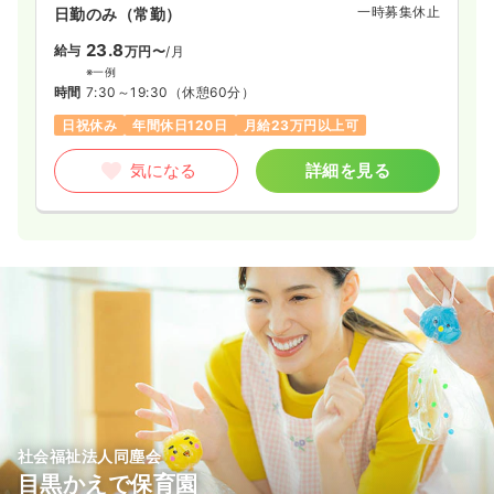
フ同士で保育のやりがい・喜びを共有し、ともに成長すること
一時募集休止
日勤のみ（常勤）
を大切にしています。
23.8
給与
万円〜
/月
※一例
時間
7:30～19:30
（休憩60分）
日祝休み
年間休日120日
月給23万円以上可
気になる
詳細を見る
社会福祉法人同塵会
目黒かえで保育園