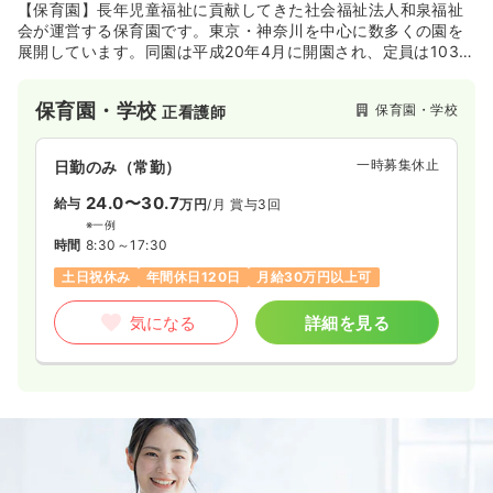
【保育園】長年児童福祉に貢献してきた社会福祉法人和泉福祉
会が運営する保育園です。東京・神奈川を中心に数多くの園を
展開しています。同園は平成20年4月に開園され、定員は103名
です。「しなやかに、こころゆたかに、すこやかに」を保育基
本目標に掲げ、異年齢間での交流や様々な経験を通して社会性
保育園・学校
保育園・学校
正看護師
を身につけることが出来るよう努めています。JR山手線「目黒
駅」から徒歩7分の住宅街の中に位置し、近隣には日出中学校や
目黒区立下目黒小学校がある文教地域です。
一時募集休止
日勤のみ（常勤）
24.0〜30.7
給与
万円
/月
賞与3回
※一例
時間
8:30～17:30
土日祝休み
年間休日120日
月給30万円以上可
気になる
詳細を見る