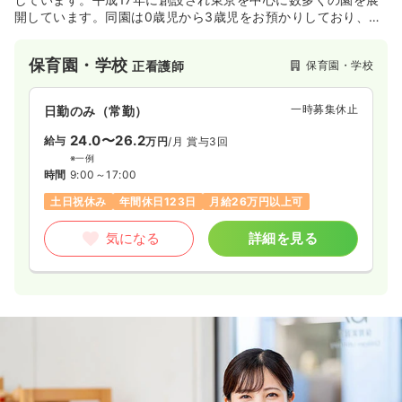
開しています。同園は0歳児から3歳児をお預かりしており、定
員22名と小規模な保育園です。周辺は閑静な住宅街となってお
り、近隣には西小山公園や下山稲荷神社などがあります。また
保育園・学校
保育園・学校
正看護師
東急目黒線「西小山駅」から徒歩4分とアクセスが良いことも特
徴です。
一時募集休止
日勤のみ（常勤）
24.0〜26.2
給与
万円
/月
賞与3回
※一例
時間
9:00～17:00
土日祝休み
年間休日123日
月給26万円以上可
気になる
詳細を見る