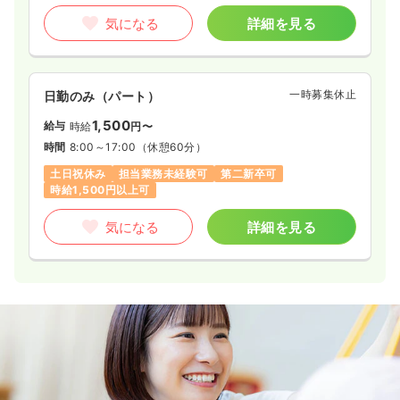
気になる
詳細を見る
一時募集休止
日勤のみ（パート）
1,500
給与
時給
円〜
時間
8:00～17:00
（休憩60分）
土日祝休み
担当業務未経験可
第二新卒可
時給1,500円以上可
気になる
詳細を見る