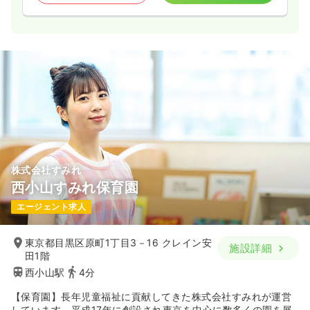
株式会社すみれ
西小山すみれ保育園
エージェント求人
東京都目黒区原町1丁目3－16 クレイン安
施設詳細
田1階
西小山駅
4分
【保育園】長年児童福祉に貢献してきた株式会社すみれが運営
しています。平成17年に創設され東京を中心に数多くの園を展