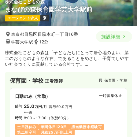
株式会社こどもの森
まなびの森保育園学芸大学駅前
エージェント求人
寮
東京都目黒区目黒本町一丁目16番
施設詳細
学芸大学駅
12分
株式会社こどもの森は「子どもたちにとって居心地のよい、第
二のおうちのような存在」であることをめざし、子育てしやす
い社会づくりに貢献している会社です。
事業内容としては保育園（認可・認証保育所等）・児童館・学
童保育所の運営を行っており、事業所はグループ全体で220ヶ
保育園・学校
保育園・学校
正看護師
所を運営しております。学芸大学駅駅徒歩12分。
一時募集休止
日勤のみ（常勤）
25.0
給与
万円
/月
賞与60.0万円
※一例
時間
8:00～17:00
（休憩60分）
土日祝休み
年間休日120日
担当業務未経験可
第二新卒可
月給25万円以上可