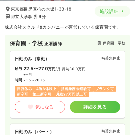
東京都目黒区柿の木坂1-33-18
施設詳細
都立大学駅
6分
株式会社スクルド&カンパニーが運営している保育園です。
保育園・学校
保育園・学校
正看護師
一時募集休止
日勤のみ（常勤）
22.5〜27.0
給与
万円
/月
賞与30.0万円
※一例
時間
7:15～20:15
日祝休み
4週8休以上
担当業務未経験可
ブランク可
新卒可
第二新卒可
月給27万円以上可
気になる
詳細を見る
一時募集休止
日勤のみ（パート）