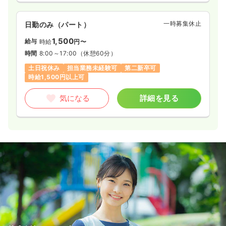
一時募集休止
日勤のみ（パート）
1,500
給与
時給
円〜
時間
8:00～17:00
（休憩60分）
土日祝休み
担当業務未経験可
第二新卒可
時給1,500円以上可
気になる
詳細を見る