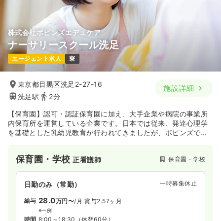
株式会社ポピンズエデュケア
ナーサリースクール洗足
エージェント求人
寮
東京都目黒区洗足2-27-16
施設詳細
洗足駅
2分
【保育園】認可・認証保育園に加え、大手企業や病院の事業所
内保育所を運営している企業です。日本では従来、発達心理学
を基礎とした乳幼児教育が行われてきましたが、ポピンズで
は、脳科学の視点を積極的に取り入れ、0歳児からのお子様の発
達と教育に力を注いでいます。独自の保育方針、「エデュケ
保育園・学校
保育園・学校
正看護師
ア」（エデュケーション（教育）とケア（保育）を組み合わせ
た言葉）を掲げています。洗足駅徒歩2分にございます。
一時募集休止
日勤のみ（常勤）
28.0
給与
万円〜
/月
賞与2.57ヶ月
※一例
時間
8:00～18:30
（休憩60分）