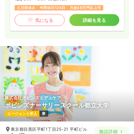
土日祝休み
年間休日125日
月給28万円以上可
気になる
詳細を見る
株式会社ポピンズエデュケア
ポピンズナーサリースクール都立大学
エージェント求人
寮
東京都目黒区平町1丁目25-21 平町ビル
施設詳細