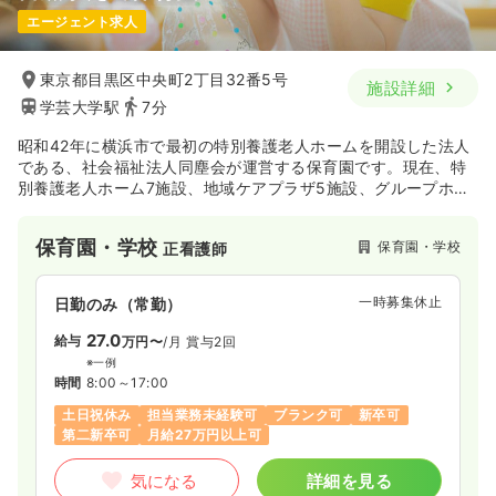
エージェント求人
東京都目黒区中央町2丁目32番5号
施設詳細
学芸大学駅
7分
昭和42年に横浜市で最初の特別養護老人ホームを開設した法人
である、社会福祉法人同塵会が運営する保育園です。現在、特
別養護老人ホーム7施設、地域ケアプラザ5施設、グループホー
ム1施設、認可保育園7園を運営しており、より大規模な法人へ
成長されている法人です。
保育園・学校
保育園・学校
正看護師
一時募集休止
日勤のみ（常勤）
27.0
給与
万円〜
/月
賞与2回
※一例
時間
8:00～17:00
土日祝休み
担当業務未経験可
ブランク可
新卒可
第二新卒可
月給27万円以上可
気になる
詳細を見る