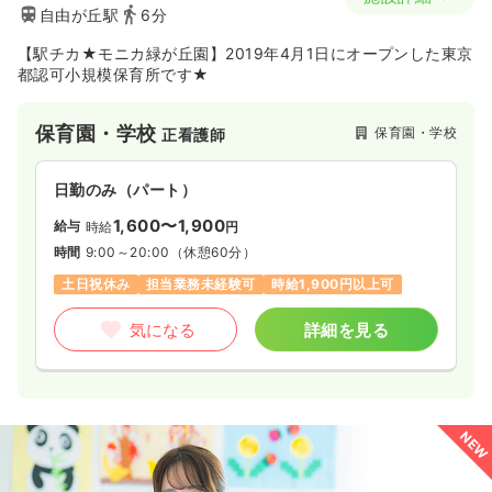
自由が丘駅
6分
【駅チカ★モニカ緑が丘園】2019年4月1日にオープンした東京
都認可小規模保育所です★
保育園・学校
保育園・学校
正看護師
日勤のみ（パート）
1,600〜1,900
給与
時給
円
時間
9:00～20:00
（休憩60分）
土日祝休み
担当業務未経験可
時給1,900円以上可
気になる
詳細を見る
NEW