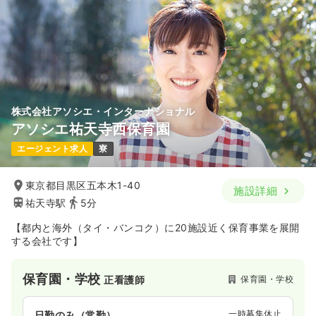
株式会社アソシエ・インターナショナル
アソシエ祐天寺西保育園
エージェント求人
寮
東京都目黒区五本木1-40
施設詳細
祐天寺駅
5分
【都内と海外（タイ・バンコク）に20施設近く保育事業を展開
する会社です】
保育園・学校
保育園・学校
正看護師
一時募集休止
日勤のみ（常勤）