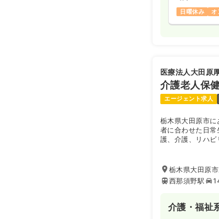
日曜休み
オ
医療法人大田原
介護老人保健
エージェント求人
栃木県大田原市に
者に合わせた日常
護、介護、リハビ
とされる医療や介
復帰を目指します
栃木県大田原市末
西那須野駅
1
介護・福祉