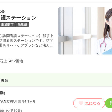
仁会
看護ステーション
車通勤可
託児所
ら訪問看護ステーション】那須中
訪問看護ステーションです。訪問
通所リハ・ケアプランなど法人内
が提供できる体制を構築し、24
者様と連絡が取れる体制を整ってお
石上1452番地
看護師
勤）
9.9
万円
/月
賞与4.3ヶ月
気になる
:00
（休憩60分）