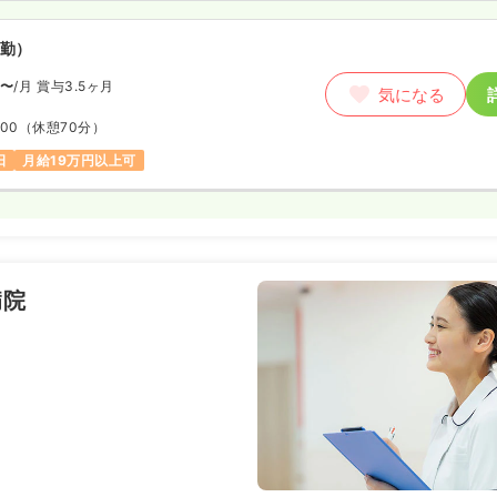
勤）
〜
/月
賞与3.5ヶ月
気になる
:00
（休憩70分）
日
月給19万円以上可
病院