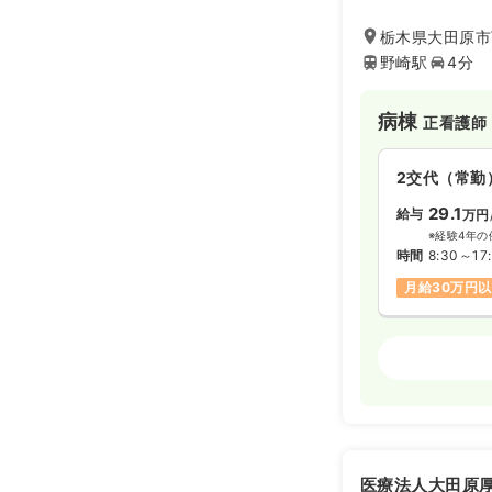
目指し職員一丸と
たんぽぽ保育所の
栃木県大田原市
育など両立への取
野崎駅
4分
る方にオススメの
病棟
正看護師
2交代（常勤
29.1
給与
万円
※経験4年の
時間
8:30～17
月給30万円
外来
正看護師
2交代（常勤
26.3
給与
万
※経験4年の
医療法人大田原
時間
8:30～17