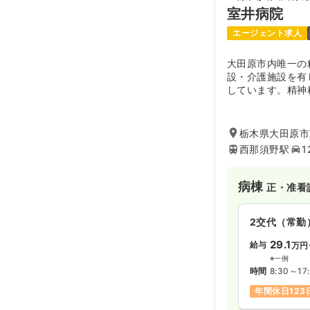
室井病院
月給27万円
エージェント求人
透析
正・准看
大田原市内唯一の
設・介護施設を有
しています。精神
日勤のみ（常
ど、治療施設の他
20.0〜3
給与
多くあります。
※一例
栃木県大田原市末
時間
8:30～17
西那須野駅
1
月給30万円
病棟
正・准看
オペ室(手術
2交代（常勤
日勤のみ（常
29.1
給与
万円
22.0〜3
給与
※一例
時間
8:30～17
※一例
時間
8:30～17
年間休日123
日祝休み
月