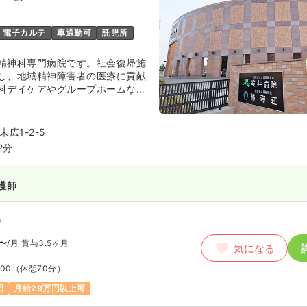
以上可
電子カルテ
車通勤可
託児所
護師
精神科専門病院です。社会復帰施
し、地域精神障害者の医療に貢献
科デイケアやグループホームな
勤）
にも看護師として活躍できる場が
0.0
万円
/月
賞与4.3ヶ月
気になる
広1-2-5
:00
（休憩60分）
2分
以上可
護師
室)
正看護師
）
勤）
〜
/月
賞与3.5ヶ月
気になる
0.2
万円
/月
賞与4.3ヶ月
気になる
:00
（休憩70分）
:00
（休憩60分）
日
月給29万円以上可
給30万円以上可