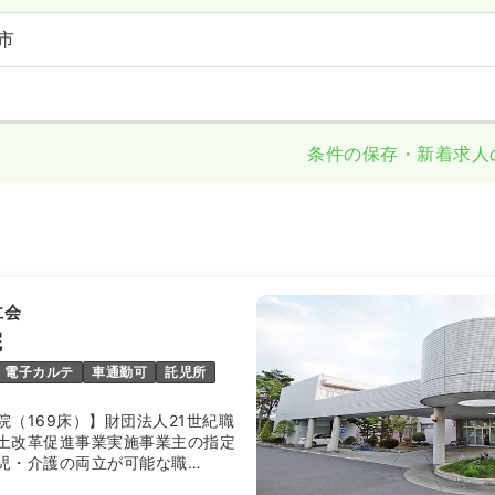
市
条件の保存・新着求人
仁会
院
電子カルテ
車通勤可
託児所
（169床）】財団法人21世紀職
土改革促進事業実施事業主の指定
児・介護の両立が可能な職
ー・フレンドリーホスピタル」を