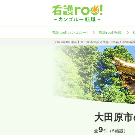
看護roo![カンゴルー]
看護roo! 転職
【2026年8月最新】大田原市の託児所ありの看護師/准看
大田原市
9
全
件（5施設）