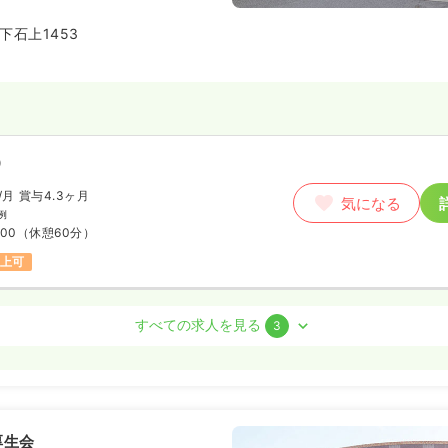
なって取り組んでいる病院です。
設置、夜勤者のための24時間保
下石上1453
り組みを行っており、お子様がい
病院です。
）
/月
賞与4.3ヶ月
気になる
例
:00
（休憩60分）
以上可
すべての求人を見る
3
）
円
/月
賞与4.3ヶ月
気になる
例
厚生会
:00