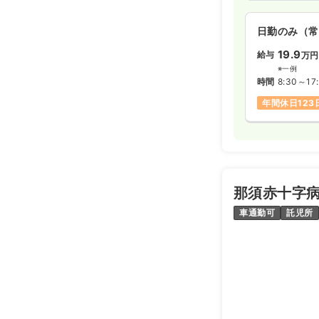
日勤のみ（常
19.9
給与
万円
※一例
時間
8:30～17
年間休日123
那須赤十字
車通勤可
託児所