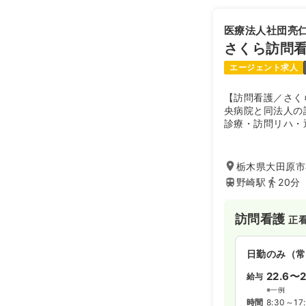
医療法人社団亮
さくら訪問
エージェント求人
【訪問看護／さく
央病院と同法人の
診療・訪問リハ・
医療福祉サービス
時間365日利用
ります。
栃木県大田原市
野崎駅
20分
訪問看護
正
日勤のみ（常
22.6〜2
給与
※一例
時間
8:30～17