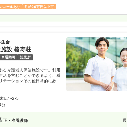
ンコールあり
月給29万円以上可
厚生会
施設 椿寿荘
車通勤可
託児所
ある介護老人保健施設です。利用
生活を営むことができるよう、看
リテーションその他日常的に必要
助を行い、居宅における生活への
。
広1-2-5
4分
系
正・准看護師