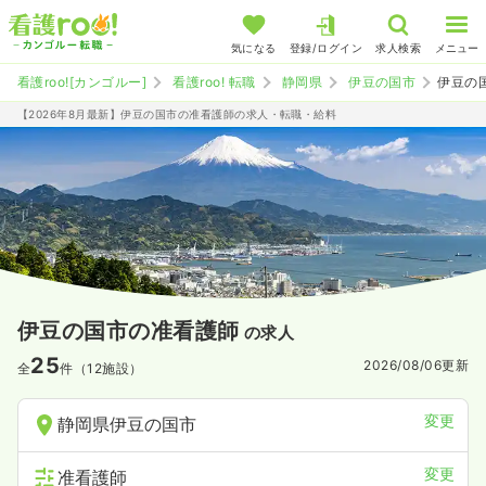
気になる
登録/ログイン
求人検索
メニュー
看護roo![カンゴルー]
看護roo! 転職
静岡県
伊豆の国市
伊豆の
【2026年8月最新】伊豆の国市の准看護師の求人・転職・給料
伊豆の国市の准看護師
の求人
25
2026/08/06
更新
全
件（12施設）
変更
静岡県伊豆の国市
変更
准看護師