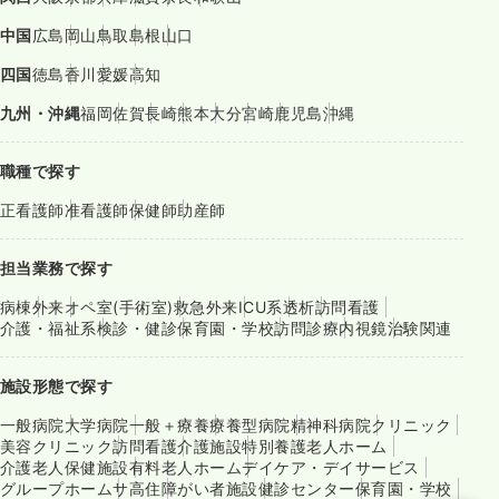
中国
広島
岡山
鳥取
島根
山口
四国
徳島
香川
愛媛
高知
九州・沖縄
福岡
佐賀
長崎
熊本
大分
宮崎
鹿児島
沖縄
職種で探す
正看護師
准看護師
保健師
助産師
担当業務で探す
病棟
外来
オペ室(手術室)
救急外来
ICU系
透析
訪問看護
介護・福祉系
検診・健診
保育園・学校
訪問診療
内視鏡
治験関連
施設形態で探す
一般病院
大学病院
一般＋療養
療養型病院
精神科病院
クリニック
美容クリニック
訪問看護
介護施設
特別養護老人ホーム
介護老人保健施設
有料老人ホーム
デイケア・デイサービス
グループホーム
サ高住
障がい者施設
健診センター
保育園・学校