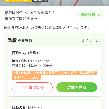
静岡県伊豆の国市古奈206-2
施設詳細
伊豆長岡駅
5分
伊豆長岡駅徒歩5分の場所にある透析クリニックです。
透析
クリニック
准看護師
日勤のみ（常勤）
給与
お問い合わせください
時間
7:30～16:30
（休憩60分）
4週8休以上
担当業務未経験可
ブランク可
第二新卒可
月給27万円以上可
気になる
詳細を見る
日勤のみ（パート）