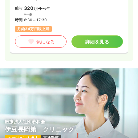
ブランク可
新卒可
第二新卒可
時給1,500円以上可
320
給与
万円〜
/年
※一例
気になる
詳細を見る
時間
8:30～17:30
月給34万円以上可
訪問診療
一般病院
准看護師
気になる
詳細を見る
一時募集休止
日勤のみ（常勤）
給与
お問い合わせください
時間
8:30～17:00
（休憩60分）
日祝休み
オンコールあり
担当業務未経験可
第二新卒可
月給31万円以上可
気になる
詳細を見る
医療法人社団若和会
伊豆長岡第一クリニック
エージェント求人
車通勤可