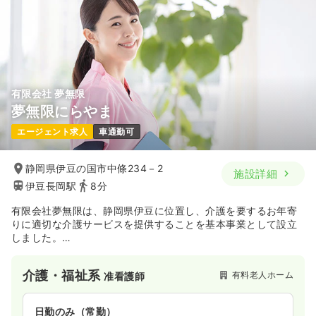
4週8休以上
ブランク可
新卒可
第二新卒可
月給35万円以上可
気になる
詳細を見る
有限会社 夢無限
夢無限にらやま
一時募集休止
3交代（常勤）
エージェント求人
車通勤可
給与
お問い合わせください
時間
8:30～17:00
（休憩60分）
静岡県伊豆の国市中條234－2
4週8休以上
ブランク可
新卒可
第二新卒可
施設詳細
月給38万円以上可
伊豆長岡駅
8分
有限会社夢無限は、静岡県伊豆に位置し、介護を要するお年寄
気になる
詳細を見る
りに適切な介護サービスを提供することを基本事業として設立
しました。
全個室型施設で｀第二のご自宅｀を提供し、穏やかな老後を過
ごしていただきたいという願いです。
一時募集休止
日勤のみ（パート）
介護・福祉系
有料老人ホーム
准看護師
給与
お問い合わせください
時間
8:30～17:00
日勤のみ（常勤）