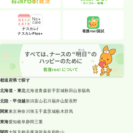
ナスカレ/
看護roo!国試
ナスカレPlus+
都道府県で探す
北海道・東北
北海道
青森
岩手
宮城
秋田
山形
福島
北陸・甲信越
新潟
富山
石川
福井
山梨
長野
関東
東京
神奈川
埼玉
千葉
茨城
栃木
群馬
東海
愛知
岐阜
静岡
三重
関西
大阪
京都
兵庫
滋賀
奈良
和歌山