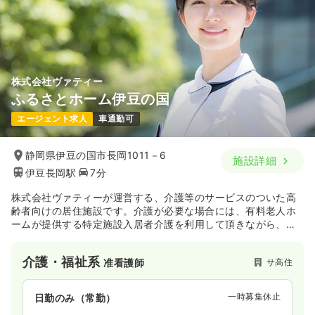
株式会社ヴァティー
ふるさとホーム伊豆の国
エージェント求人
車通勤可
静岡県伊豆の国市長岡1011－6
施設詳細
伊豆長岡駅
7分
株式会社ヴァティーが運営する、介護等のサービスのついた高
齢者向けの居住施設です。介護が必要な場合には、有料老人ホ
ームが提供する特定施設入居者介護を利用して頂きながら、居
室での生活を継続して頂く事が可能です。
介護・福祉系
サ高住
准看護師
一時募集休止
日勤のみ（常勤）