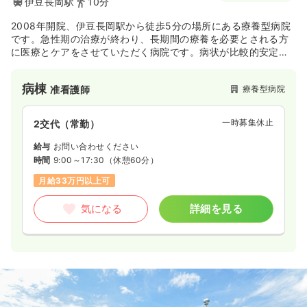
伊豆長岡駅
10分
2008年開院、伊豆長岡駅から徒歩5分の場所にある療養型病院
です。急性期の治療が終わり、長期間の療養を必要とされる方
に医療とケアをさせていただく病院です。病状が比較的安定さ
れている方に、看護・リハビリに重点を置いた医療サービスを
提供しています。
病棟
療養型病院
准看護師
一時募集休止
2交代（常勤）
給与
お問い合わせください
時間
9:00～17:30
（休憩60分）
月給33万円以上可
気になる
詳細を見る