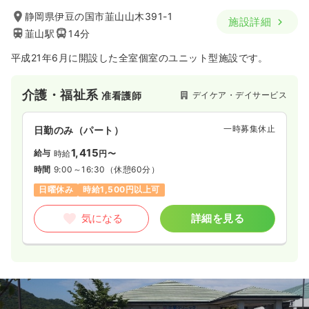
静岡県伊豆の国市韮山山木391-1
施設詳細
韮山駅
14分
平成21年6月に開設した全室個室のユニット型施設です。
介護・福祉系
デイケア・デイサービス
准看護師
一時募集休止
日勤のみ（パート）
1,415
給与
時給
円〜
時間
9:00～16:30
（休憩60分）
日曜休み
時給1,500円以上可
気になる
詳細を見る