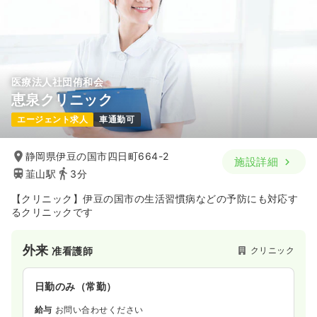
医療法人社団侑和会
恵泉クリニック
エージェント求人
車通勤可
静岡県伊豆の国市四日町664-2
施設詳細
韮山駅
3分
【クリニック】伊豆の国市の生活習慣病などの予防にも対応す
るクリニックです
外来
クリニック
准看護師
日勤のみ（常勤）
給与
お問い合わせください