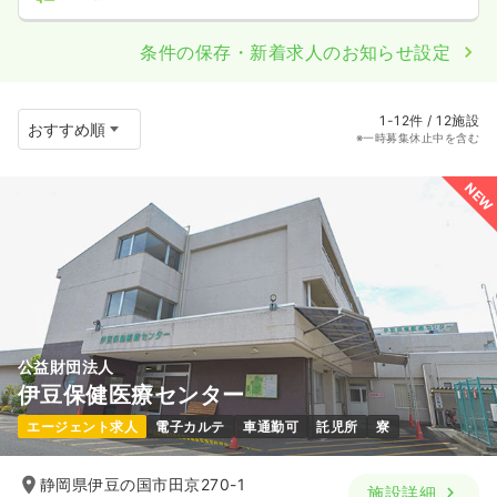
条件の保存・新着求人のお知らせ設定
1-12件 / 12施設
※一時募集休止中を含む
NEW
公益財団法人
伊豆保健医療センター
エージェント求人
電子カルテ
車通勤可
託児所
寮
静岡県伊豆の国市田京270-1
施設詳細