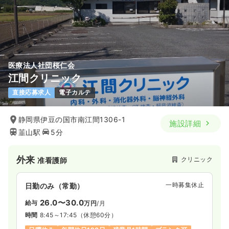
医療法人社団桜仁会
江間クリニック
直接応募求人
電子カルテ
静岡県伊豆の国市南江間1306-1
施設詳細
韮山駅
5分
外来
クリニック
准看護師
一時募集休止
日勤のみ（常勤）
26.0〜30.0
給与
万円
/月
時間
8:45～17:45
（休憩60分）