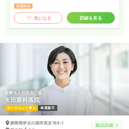
日祝休み
気になる
詳細を見る
医療法人社団浩仁会
矢田眼科医院
エージェント求人
車通勤可
静岡県伊豆の国市田京165-1
施設詳細