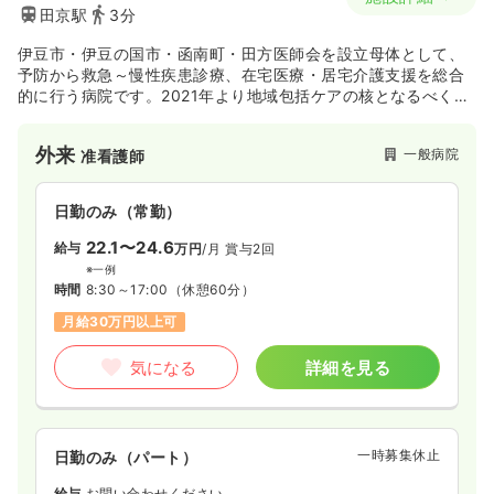
田京駅
3分
伊豆市・伊豆の国市・函南町・田方医師会を設立母体として、
予防から救急～慢性疾患診療、在宅医療・居宅介護支援を総合
的に行う病院です。2021年より地域包括ケアの核となるべく在
宅医療の拡充も進めています。在宅医療への誠実な思いと経験
を積んだ医師が拡充を推進しており、地域連携の強化にも取り
外来
一般病院
准看護師
組まれています。
日勤のみ（常勤）
22.1〜24.6
給与
万円
/月
賞与2回
※一例
時間
8:30～17:00
（休憩60分）
月給30万円以上可
気になる
詳細を見る
一時募集休止
日勤のみ（パート）
給与
お問い合わせください