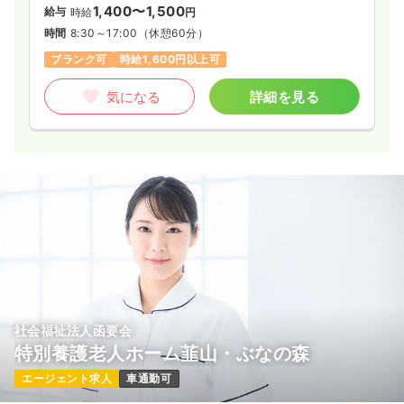
1,400〜1,500
給与
時給
円
時間
8:30～17:00
（休憩60分）
ブランク可
時給1,600円以上可
気になる
詳細を見る
社会福祉法人函要会
特別養護老人ホーム韮山・ぶなの森
エージェント求人
車通勤可