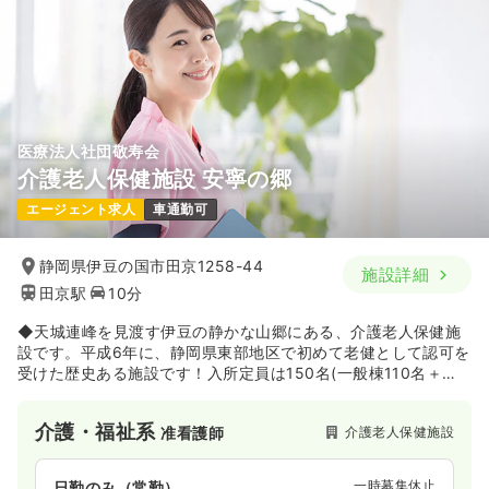
医療法人社団敬寿会
介護老人保健施設 安寧の郷
エージェント求人
車通勤可
静岡県伊豆の国市田京1258-44
施設詳細
田京駅
10分
◆天城連峰を見渡す伊豆の静かな山郷にある、介護老人保健施
設です。平成6年に、静岡県東部地区で初めて老健として認可を
受けた歴史ある施設です！入所定員は150名(一般棟110名＋認
知症専門棟40名)、3フロアで構成されています。
介護・福祉系
介護老人保健施設
准看護師
一時募集休止
日勤のみ（常勤）