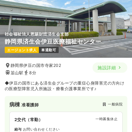
社会福祉法人恩賜財団済生会支部
静岡県済生会伊豆医療福祉センター
エージェント求人
車通勤可
静岡県伊豆の国市寺家202
施設詳細
韮山駅
8分
◆伊豆の国市にある済生会グループの重症心身障害児の方向け
の医療型障害児入所施設・療養介護事業所です♪
病棟
一般病院
准看護師
一時募集休止
2交代（常勤）
給与
お問い合わせください