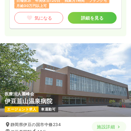
日曜休み
年間休日120日
残業月1時間
ブランク可
月給30万円以上可
気になる
詳細を見る
医療法人麗峰会
伊豆韮山温泉病院
エージェント求人
車通勤可
静岡県伊豆の国市中條234
施設詳細