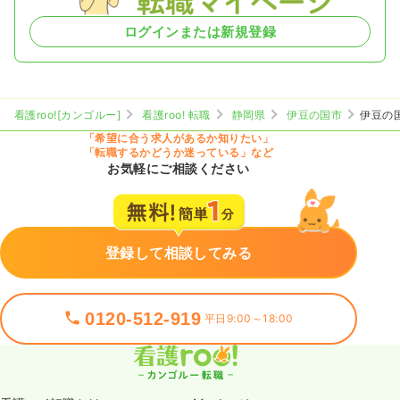
ログインまたは新規登録
看護roo![カンゴルー]
看護roo! 転職
静岡県
伊豆の国市
伊豆の
「希望に合う求人があるか知りたい」
「転職するかどうか迷っている」など
お気軽にご相談ください
登録して相談してみる
0120-512-919
平日9:00～18:00