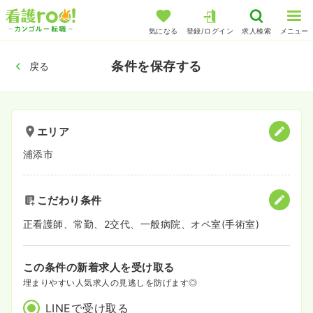
気になる
登録/ログイン
求人検索
メニュー
条件を保存する
戻る
エリア
浦添市
こだわり条件
正看護師、常勤、2交代、一般病院、オペ室(手術室)
この条件の新着求人を受け取る
埋まりやすい人気求人の見逃しを防げます◎
LINEで受け取る