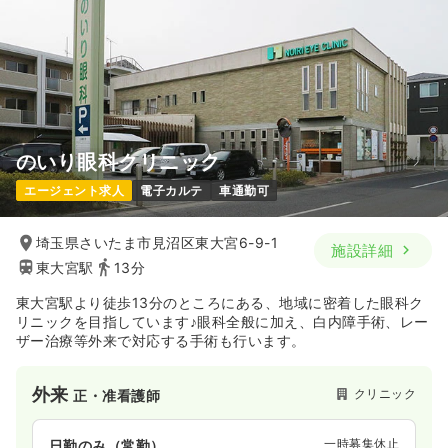
のいり眼科クリニック
エージェント求人
電子カルテ
車通勤可
埼玉県さいたま市見沼区東大宮6-9-1
施設詳細
東大宮駅
13分
東大宮駅より徒歩13分のところにある、地域に密着した眼科ク
リニックを目指しています♪眼科全般に加え、白内障手術、レー
ザー治療等外来で対応する手術も行います。
外来
クリニック
正・准看護師
一時募集休止
日勤のみ（常勤）