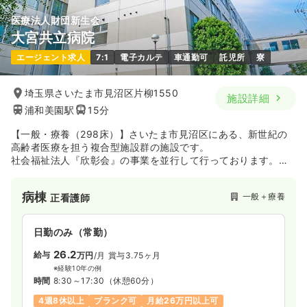
医療法人財団新生会
大宮共立病院
日勤のみ（パート）
エージェント求人
7:1
電子カルテ
車通勤可
託児所
寮
1,700
給与
時給
円〜
時間
8:30～17:00
埼玉県さいたま市見沼区片柳1550
施設詳細
浦和美園駅
15分
担当業務未経験可
ブランク可
新卒可
第二新卒可
時給1,700円以上可
【一般・療養（298床）】さいたま市見沼区にある、新世紀の
高齢者医療を担う複合型施設群の施設です。
気になる
詳細を見る
社会福祉法人『欣彰会』の事業を並行して行っております。高
齢者の専門的かつ統合的な医療機関としてリハビリテーショ
ン、デイケア、訪問医療、訪問看護ステーション、車椅子での
病棟
一般＋療養
正看護師
歯科治療等、心身に障害や疾病をお持ちの方のニーズにあわせ
一時募集休止
日勤のみ（常勤）
た数多くの事業を積極的にすすめている、地域の中核病院で
す。
27.3
給与
万円〜
/月
賞与3ヶ月
日勤のみ（常勤）
※経験3年の例
26.2
給与
万円
/月
賞与3.75ヶ月
時間
8:30～17:00
（休憩60分）
※経験10年の例
4週8休以上
担当業務未経験可
ブランク可
新卒可
時間
8:30～17:30
（休憩60分）
第二新卒可
月給32万円以上可
4週8休以上
ブランク可
月給26万円以上可