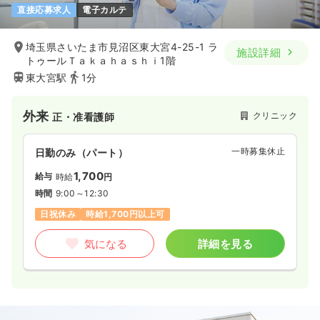
直接応募求人
電子カルテ
埼玉県さいたま市見沼区東大宮4-25-1 ラ
施設詳細
トゥールＴａｋａｈａｓｈｉ1階
東大宮駅
1分
外来
クリニック
正・准看護師
一時募集休止
日勤のみ（パート）
1,700
給与
時給
円
時間
9:00～12:30
日祝休み
時給1,700円以上可
気になる
詳細を見る