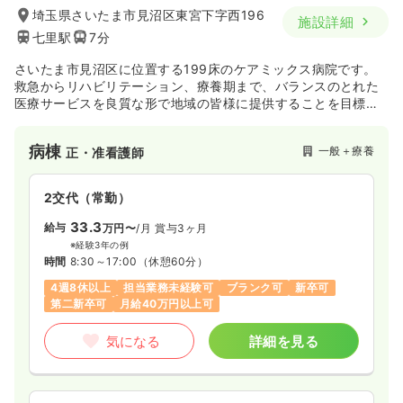
埼玉県さいたま市見沼区東宮下字西196
施設詳細
七里駅
7分
さいたま市見沼区に位置する199床のケアミックス病院です。
救急からリハビリテーション、療養期まで、バランスのとれた
医療サービスを良質な形で地域の皆様に提供することを目標に
しています。
病棟
一般＋療養
正・准看護師
2交代（常勤）
33.3
給与
万円〜
/月
賞与3ヶ月
※経験3年の例
時間
8:30～17:00
（休憩60分）
4週8休以上
担当業務未経験可
ブランク可
新卒可
第二新卒可
月給40万円以上可
気になる
詳細を見る