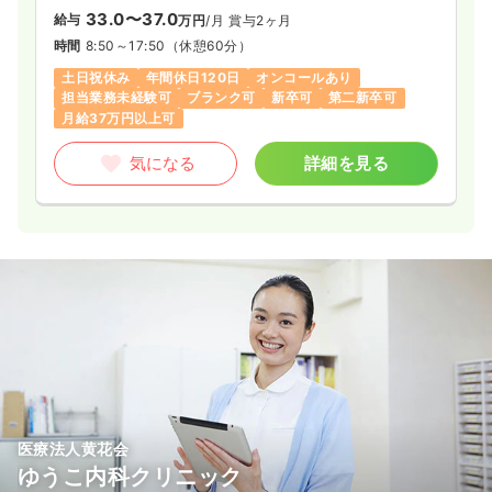
33.0〜37.0
給与
万円
/月
賞与2ヶ月
法人の理念である「心のこもったオーダーメイドの医療をお届
時間
8:50～17:50
（休憩60分）
けする」という考えのもと、患者様一人一人のためにできるこ
とを全力でやるという想いをもったスタッフと共に成長を続け
土日祝休み
年間休日120日
オンコールあり
ております。
担当業務未経験可
ブランク可
新卒可
第二新卒可
月給37万円以上可
この度は診療体制強化のため、往診同行の看護師を募集するこ
とになりました！
気になる
詳細を見る
在宅医療の経験がない方も応募大歓迎です。今後ますます需要
の増える領域で経験を積めるチャンスです。
当院にご興味のある方はお気軽にお問い合わせください。あな
たからのご応募をお待ちしております♪
医療法人黄花会
ゆうこ内科クリニック