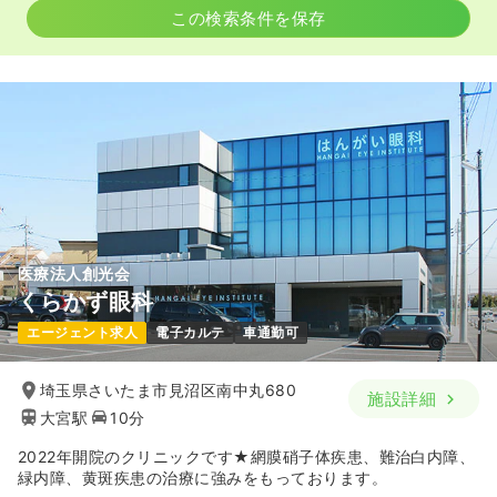
この検索条件を保存
医療法人創光会
くらかず眼科
エージェント求人
電子カルテ
車通勤可
埼玉県さいたま市見沼区南中丸680
施設詳細
大宮駅
10分
2022年開院のクリニックです★網膜硝子体疾患、難治白内障、
緑内障、黄斑疾患の治療に強みをもっております。