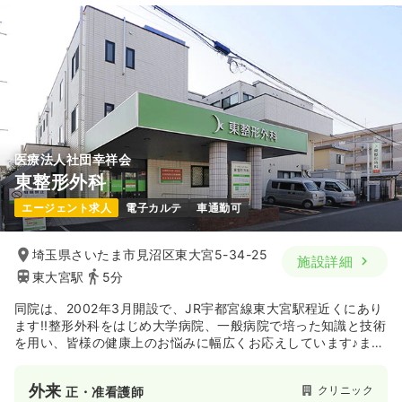
医療法人社団幸祥会
東整形外科
エージェント求人
電子カルテ
車通勤可
埼玉県さいたま市見沼区東大宮5-34-25
施設詳細
東大宮駅
5分
同院は、2002年3月開設で、JR宇都宮線東大宮駅程近くにあり
ます!!整形外科をはじめ大学病院、一般病院で培った知識と技術
を用い、皆様の健康上のお悩みに幅広くお応えしています♪ま
た、オペ室も構え、日帰り手術も出来ます。
外来
クリニック
正・准看護師