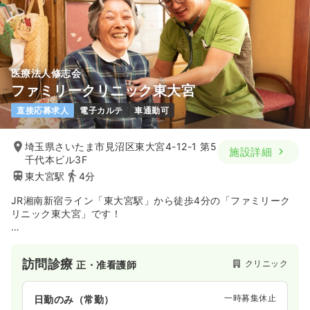
医療法人修志会
ファミリークリニック東大宮
直接応募求人
電子カルテ
車通勤可
埼玉県さいたま市見沼区東大宮4-12-1 第5
施設詳細
千代本ビル3F
東大宮駅
4分
JR湘南新宿ライン「東大宮駅」から徒歩4分の「ファミリーク
リニック東大宮」です！
当院は全国規模で複数の在宅医療クリニックや訪問看護ステー
ション、マッサージ院などを運営する「医療法人修志会」を母
訪問診療
クリニック
正・准看護師
体として2025年のオープンを予定しています。複数の常勤医師
体制や往診・看取りなどの実績を基準にした「機能強化型在宅
療養支援診療所」に認定される在宅医療に特化したクリニック
一時募集休止
日勤のみ（常勤）
です。