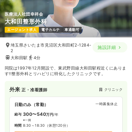
医療法人社団幸祥会
大和田整形外科
エージェント求人
電子カルテ
車通勤可
埼玉県さいたま市見沼区大和田町2-1284-
施設詳細
2
大和田駅
4分
同院は1997年12月開設で、東武野田線大和田駅程近くにありま
す!!整形外科とリハビリに特化したクリニックです。
外来
クリニック
正・准看護師
一時募集休止
日勤のみ（常勤）
300〜540
給与
万円
/年
※一例
時間
8:30～18:30
（休憩120分）