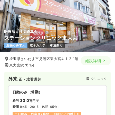
ブランク可
月給25万円以上可
気になる
詳細を見る
医療法人社団峰真会
ステーションクリニック東大宮
直接応募求人
電子カルテ
車通勤可
埼玉県さいたま市見沼区東大宮4-1-2-1階
施設詳細
東大宮駅
1分
外来
クリニック
正・准看護師
日勤のみ（常勤）
30.0
給与
万円
/月
時間
9:45～20:15
（休憩105分）
土日休み
残業月2時間
月給30万円以上可