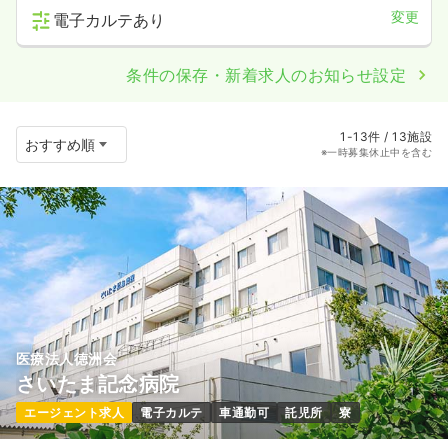
変更
電子カルテあり
条件の保存・新着求人のお知らせ設定
1-13件 / 13施設
※一時募集休止中を含む
医療法人徳洲会
さいたま記念病院
エージェント求人
電子カルテ
車通勤可
託児所
寮