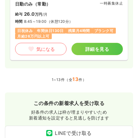
患者様を第一に考える優しい対応をお願い出来る方をお待ちし
一時募集休止
日勤のみ（常勤）
ております。
26.0
給与
万円
/月
時間
8:45～19:00
（休憩120分）
日祝休み
年間休日130日
残業月4時間
ブランク可
月給26万円以上可
気になる
詳細を見る
13
1~13件（全
件）
この条件の新着求人を受け取る
好条件の求人は枠が埋まりやすいため
新着通知を設定すると見逃しを防げます
LINEで受け取る