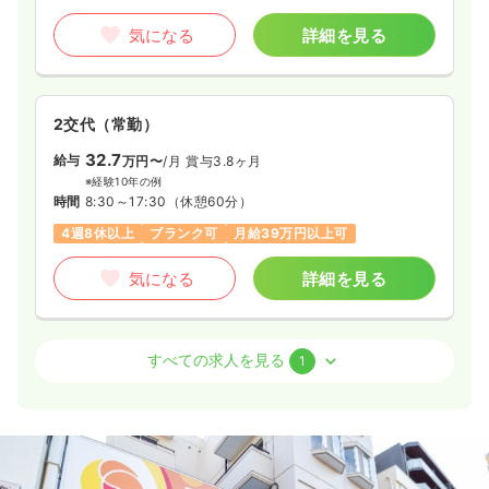
気になる
詳細を見る
気になる
詳細を見る
オペ室(手術室)
一般＋療養
正・准看護師
2交代（常勤）
日勤のみ（常勤）
32.7
給与
万円〜
/月
賞与3.8ヶ月
27.3
給与
万円〜
/月
賞与3ヶ月
※経験10年の例
時間
8:30～17:30
（休憩60分）
※経験3年の例
時間
8:30～17:00
（休憩60分）
4週8休以上
ブランク可
月給39万円以上可
日祝休み
4週8休以上
ブランク可
第二新卒可
月給32万円以上可
気になる
詳細を見る
気になる
詳細を見る
訪問看護
訪問看護
正看護師
すべての求人を見る
1
一時募集休止
日勤のみ（常勤）
25.2
給与
万円〜
/月
賞与2回
※経験5年の例
時間
8:30～17:30