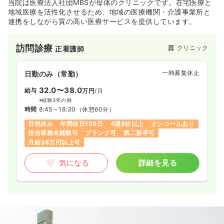
当院は医療法人社団MBSが母体のクリニックです。在宅医療と
地域医療を活性化させるため、地域の医療機関・介護事業所と
連携をしながら質の高い医療サービスを提供しています。
訪問診療
クリニック
正看護師
一時募集休止
日勤のみ（常勤）
32.0〜38.0
給与
万円
/月
※経験3年の例
時間
8:45～18:30
（休憩60分）
日祝休み
年間休日120日
4週8休以上
オンコールあり
担当業務未経験可
ブランク可
第二新卒可
月給38万円以上可
気になる
詳細を見る