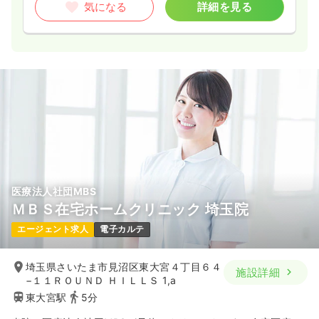
気になる
詳細を見る
医療法人社団MBS
ＭＢＳ在宅ホームクリニック 埼玉院
エージェント求人
電子カルテ
埼玉県さいたま市見沼区東大宮４丁目６４
施設詳細
−１１ＲＯＵＮＤ ＨＩＬＬＳ 1,a
東大宮駅
5分