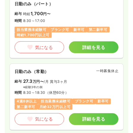
日勤のみ（パート）
1,700
給与
時給
円〜
時間
8:30～17:00
担当業務未経験可
ブランク可
新卒可
第二新卒可
時給1,700円以上可
気になる
詳細を見る
一時募集休止
日勤のみ（常勤）
27.3
給与
万円〜
/月
賞与3ヶ月
※経験3年の例
時間
8:30～18:30
（休憩60分）
4週8休以上
担当業務未経験可
ブランク可
新卒可
第二新卒可
月給32万円以上可
気になる
詳細を見る