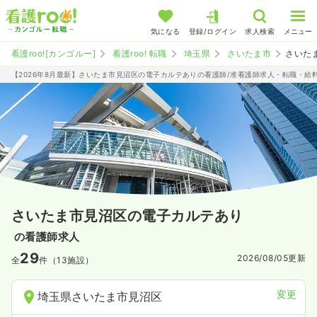
気になる
登録/ログイン
求人検索
メニュー
看護roo![カンゴルー]
看護roo! 転職
埼玉県
さいたま市
さいた
【2026年8月最新】さいたま市見沼区の電子カルテありの看護師/准看護師求人・転職・給
さいたま市見沼区の電子カルテあり
の看護師求人
29
2026/08/05
更新
全
件（13施設）
変更
埼玉県さいたま市見沼区