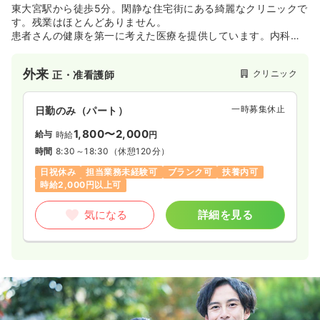
東大宮駅から徒歩5分。閑静な住宅街にある綺麗なクリニックで
す。残業はほとんどありません。
患者さんの健康を第一に考えた医療を提供しています。内科・
感染症内科が専門ですが、専門分野が未経験者であっても共に
学びながら一緒に成長し、地域医療に貢献できるようにバック
外来
クリニック
正・准看護師
アップします。
一時募集休止
日勤のみ（パート）
1,800〜2,000
給与
時給
円
時間
8:30～18:30
（休憩120分）
日祝休み
担当業務未経験可
ブランク可
扶養内可
時給2,000円以上可
気になる
詳細を見る