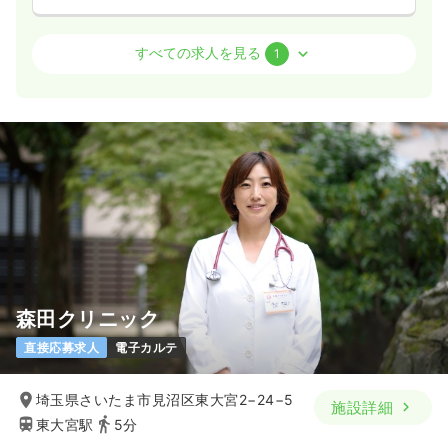
訪問診療
クリニック
正看護師
すべての求人を見る
1
一時募集休止
日勤のみ（常勤）
29.0〜40.0
給与
万円
/月
※一例
時間
9:00～18:00
（休憩60分）
土日祝休み
オンコールあり
月給40万円以上可
気になる
詳細を見る
森田クリニック
直接応募求人
電子カルテ
埼玉県さいたま市見沼区東大宮2−24−5
施設詳細
東大宮駅
5分