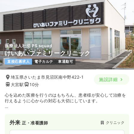
医療法人社団 PS squad
けいあいファミリークリニック
直接応募求人
電子カルテ
車通勤可
埼玉県さいたま市見沼区南中野422-1
施設詳細
大宮駅
10分
心を込めた医療を行うのはもちろん、患者様が安心して治療を
行えるように心からの対応も大切にしています。
職員同士の仲も良く、お互いに支え合いながら勤務しています
ので、わからないことがあればなんでも質問してください。す
外来
クリニック
正・准看護師
ぐにサポートいたします。