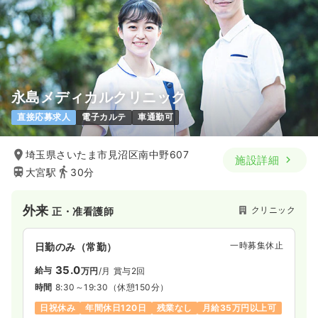
永島メディカルクリニック
直接応募求人
電子カルテ
車通勤可
埼玉県さいたま市見沼区南中野607
施設詳細
大宮駅
30分
外来
クリニック
正・准看護師
一時募集休止
日勤のみ（常勤）
35.0
給与
万円
/月
賞与2回
時間
8:30～19:30
（休憩150分）
日祝休み
年間休日120日
残業なし
月給35万円以上可