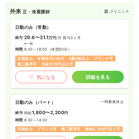
外来
クリニック
正・准看護師
日勤のみ（常勤）
29.6〜31.1
給与
万円
/月
賞与3ヶ月
※一例
時間
8:30～18:00
（休憩60分）
日祝休み
年間休日126日
4週8休以上
ブランク可
第二新卒可
月給31万円以上可
気になる
詳細を見る
一時募集休止
日勤のみ（パート）
1,800〜2,200
給与
時給
円
時間
8:30～14:00
日祝休み
ブランク可
第二新卒可
時給2,200円以上可