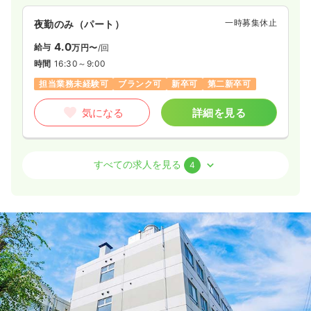
一時募集休止
夜勤のみ（パート）
4.0
給与
万円〜
/回
時間
16:30～9:00
担当業務未経験可
ブランク可
新卒可
第二新卒可
気になる
詳細を見る
外来
一般＋療養
正・准看護師
すべての求人を見る
4
2交代（常勤）
33.3
給与
万円〜
/月
賞与3ヶ月
※経験3年の例
時間
8:30～17:00
4週8休以上
担当業務未経験可
ブランク可
新卒可
第二新卒可
月給38万円以上可
気になる
詳細を見る