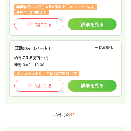
内視鏡
一般病院
正看護師
年間休日120日
4週8休以上
オンコールあり
月給28万円以上可
一時募集休止
日勤のみ（常勤）
気になる
詳細を見る
22.7
給与
万円〜
/月
賞与2回
※一例
時間
8:30～17:30
年間休日120日
4週8休以上
月給22万円以上可
一時募集休止
日勤のみ（パート）
23.6
気になる
詳細を見る
給与
万円〜
/月
時間
9:00～18:00
オンコールあり
月給23万円以上可
気になる
詳細を見る
3
1~3件（全
件）