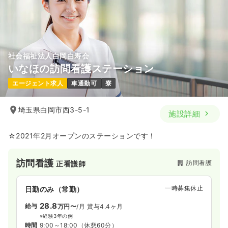
時間
8:30～17:30
気になる
詳細を見る
年間休日120日
4週8休以上
ブランク可
月給30万円以上可
気になる
詳細を見る
社会福祉法人白岡白寿会
一時募集休止
日勤のみ（パート）
いなほの訪問看護ステーション
1,650
給与
時給
円〜
エージェント求人
車通勤可
寮
透析
一般病院
正看護師
時間
8:30～17:00
ブランク可
時給1,600円以上可
埼玉県白岡市西3-5-1
施設詳細
一時募集休止
日勤のみ（常勤）
気になる
詳細を見る
23.4
給与
万円
/月
賞与3ヶ月
☆2021年2月オープンのステーションです！
※経験3年の例
時間
8:00～17:00
訪問看護
訪問看護
正看護師
年間休日120日
4週8休以上
ブランク可
月給25万円以上可
一時募集休止
日勤のみ（常勤）
気になる
詳細を見る
28.8
給与
万円〜
/月
賞与4.4ヶ月
※経験3年の例
時間
9:00～18:00
（休憩60分）