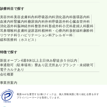
診療科目で探す
美容外科
美容皮膚科
内科
呼吸器内科
消化器内科
循環器内科
血液内科
腎臓内科
糖尿病内科
外科
呼吸器外科
心臓血管外科
消化器外科
脳神経外科
整形外科
形成外科
小児科
産婦人科
眼科
耳鼻咽喉科
皮膚科
泌尿器科
精神科・心療内科
放射線科
麻酔科
リウマチ科
リハビリテーション科
アレルギー科
緩和医療科（ホスピス）
特徴で探す
新規オープン
4週8休以上
土日休み
駅徒歩５分以内
車通勤可（駐車場有）
寮あり
託児所あり
ブランク・未経験可
電子カルテあり
会社概要
事業所案内
看護roo!を運営する(株)クイックは、個人情報保護に取り組む企業を示す
プライバシーマークを取得しています。