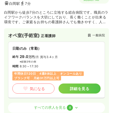
白岡駅
7分
白岡駅から徒歩7分のところに立地する総合病院です。職員のラ
イフワークバランスを大切にしており、長く働くことが出来る
環境です。ご家庭をお持ちの看護師さんでも働きやすく、人間
関係の良い職場です！
オペ室(手術室)
一般病院
正看護師
日勤のみ（常勤）
29.0
給与
万円
/月
賞与3.4ヶ月
※経験3年の例
時間
8:30～17:30
年間休日120日
4週8休以上
オンコールあり
ブランク可
月給31万円以上可
気になる
詳細を見る
訪問看護
一般病院
正看護師
すべての求人を見る
8