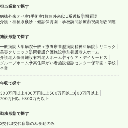
担当業務で探す
病棟
外来
オペ室(手術室)
救急外来
ICU系
透析
訪問看護
介護・福祉系
検診・健診
保育園・学校
訪問診療
内視鏡
治験関連
施設形態で探す
一般病院
大学病院
一般＋療養
療養型病院
精神科病院
クリニック
美容クリニック
訪問看護
介護施設
特別養護老人ホーム
介護老人保健施設
有料老人ホーム
デイケア・デイサービス
グループホーム
サ高住
障がい者施設
健診センター
保育園・学校
企業
年収で探す
300万円以上
400万円以上
500万円以上
600万円以上
700万円以上
800万円以上
勤務形態で探す
2交代
3交代
日勤のみ
夜勤のみ