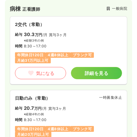
病棟
病棟
一般病院
正看護師
一般病院
正看護師
2交代（常勤）
一時募集休止
日勤のみ（常勤）
30.3
30.6
給与
万円
/月
賞与3ヶ月
給与
万円
/月
賞与3.5ヶ月
※経験3年の例
※経験10年の例
時間
8:30～17:00
時間
8:30～17:30
年間休日120日
4週8休以上
ブランク可
年間休日120日
4週8休以上
ブランク可
第二新卒可
月給31万円以上可
月給30万円以上可
気になる
詳細を見る
気になる
詳細を見る
一時募集休止
日勤のみ（常勤）
一時募集休止
2交代（常勤）
20.7
28.6
給与
万円
/月
賞与3ヶ月
給与
万円
/月
賞与3.5ヶ月
※経験4年の例
※経験4年の例
時間
8:30～17:00
時間
8:30～17:30
年間休日120日
4週8休以上
ブランク可
年間休日120日
4週8休以上
ブランク可
第二新卒可
月給20万円以上可
月給30万円以上可