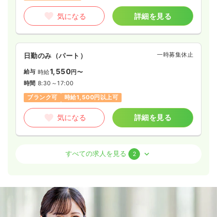
気になる
詳細を見る
気になる
詳細を見る
外来
一般病院
正看護師
一時募集休止
日勤のみ（パート）
1,550
給与
時給
円〜
一時募集休止
日勤のみ（常勤）
時間
8:30～17:00
22.7
給与
万円〜
/月
賞与3.5ヶ月
ブランク可
時給1,500円以上可
※一例
時間
8:30～17:30
気になる
詳細を見る
年間休日120日
4週8休以上
ブランク可
月給22万円以上可
外来
一般病院
正看護師
気になる
詳細を見る
すべての求人を見る
2
一時募集休止
日勤のみ（常勤）
一時募集休止
2交代（常勤）
給与
お問い合わせください
時間
8:30～17:00
28.6
給与
万円
/月
賞与3.5ヶ月
4週8休以上
ブランク可
※経験3年の例