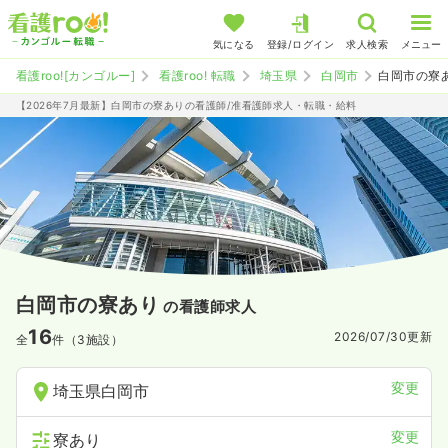
気になる
登録/ログイン
求人検索
メニュー
看護roo![カンゴルー]
看護roo! 転職
埼玉県
白岡市
白岡市の寮
【2026年7月最新】白岡市の寮ありの看護師/准看護師求人・転職・給料
白岡市の寮あり
の看護師求人
16
2026/07/30
更新
全
件（3施設）
変更
埼玉県白岡市
変更
寮あり