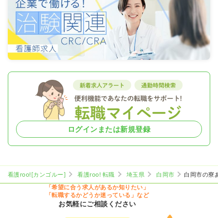
ログインまたは新規登録
看護roo![カンゴルー]
看護roo! 転職
埼玉県
白岡市
白岡市の寮
「希望に合う求人があるか知りたい」
「転職するかどうか迷っている」など
お気軽にご相談ください