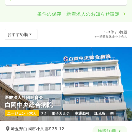
条件の保存・新着求人のお知らせ設定
1-3件 / 3施設
※一時募集休止中を含む
医療法人社団哺育会
白岡中央総合病院
エージェント求人
7:1
電子カルテ
車通勤可
託児所
寮
埼玉県白岡市小久喜938-12
施設詳細