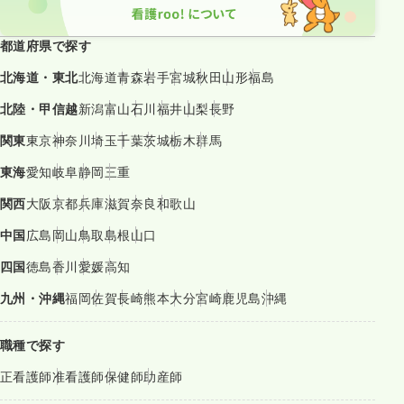
都道府県で探す
北海道・東北
北海道
青森
岩手
宮城
秋田
山形
福島
北陸・甲信越
新潟
富山
石川
福井
山梨
長野
関東
東京
神奈川
埼玉
千葉
茨城
栃木
群馬
東海
愛知
岐阜
静岡
三重
関西
大阪
京都
兵庫
滋賀
奈良
和歌山
中国
広島
岡山
鳥取
島根
山口
四国
徳島
香川
愛媛
高知
九州・沖縄
福岡
佐賀
長崎
熊本
大分
宮崎
鹿児島
沖縄
職種で探す
正看護師
准看護師
保健師
助産師