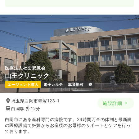
日勤のみ（常勤）
23.4
給与
万円〜
/月
賞与2回
※経験3年の例
時間
8:30～17:30
日祝休み
年間休日120日
4週8休以上
オンコールあり
ブランク可
月給25万円以上可
気になる
詳細を見る
医療法人社団双鳳会
山王クリニック
一時募集休止
日勤のみ（パート）
エージェント求人
電子カルテ
車通勤可
寮
1,400〜1,600
給与
時給
円
時間
8:30～17:30
（休憩60分）
埼玉県白岡市寺塚123-1
施設詳細
白岡駅
12分
日祝休み
オンコールあり
ブランク可
時給1,600円以上可
白岡市にある産科専門の病院です。24時間万全の体制と最新鋭
の医療設備で妊娠からお産後のお母様のサポートとケアを行っ
気になる
詳細を見る
ております。