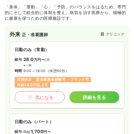
「身体」「運動」「心」「予防」のバランスをはるため、専門
的にそして総合的に体制を整え、病気を治す医療から、積極的
に健康を保つための医療施設です。
外来
クリニック
正・准看護師
日勤のみ（常勤）
28.0
給与
万円〜
/月
※一例
時間
9:00～18:00
（休憩60分）
日祝休み
担当業務未経験可
ブランク可
月給28万円以上可
気になる
詳細を見る
日勤のみ（パート）
1,700
給与
時給
円〜