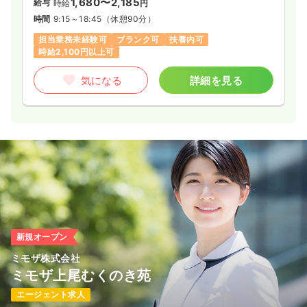
1,680〜2,185
給与
時給
円
時間
9:15～18:45
（休憩90分）
担当業務未経験可
ブランク可
扶養内可
時給2,100円以上可
気になる
詳細を見る
新規オープン
ミモザ株式会社
ミモザ上尾むくのき苑
エージェント求人