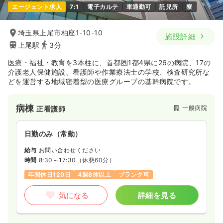
エージェント求人
7:1
電子カルテ
車通勤可
託児所
寮
埼玉県上尾市柏座1-10-10
施設詳細
上尾駅
3分
医療・福祉・教育を3本柱に、首都圏1都4県に26の病院、17の
介護老人保健施設、看護師や作業療法士の学校、検査研究所な
どを運営する地域密着型の医療グループの基幹病院です。
病棟
一般病院
正看護師
日勤のみ（常勤）
給与
お問い合わせください
時間
8:30～17:30
（休憩60分）
年間休日120日
4週8休以上
ブランク可
気になる
詳細を見る