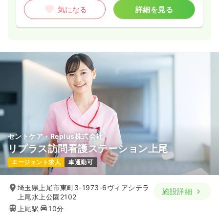
気になる
詳細を見る
セントケア・Replus株式会社
リプラス訪問看護ステーション上尾
エージェント求人
車通勤可
埼玉県上尾市東町3-1973-6ヴィアシテラ
施設詳細
上尾水上公園2102
上尾駅
10分