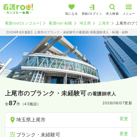
気になる
登録/ログイン
求人検索
メニュー
看護roo![カンゴルー]
看護roo! 転職
埼玉県
上尾市
上尾市のブ
【2026年8月最新】上尾市のブランク・未経験可の看護師/准看護師求人・転職・給料
上尾市のブランク・未経験可
の看護師求人
87
2026/08/07
更新
全
件（43施設）
変更
埼玉県上尾市
変更
ブランク・未経験可