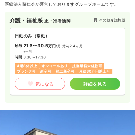
医療法人藤仁会が運営しておりますグループホームです。
介護・福祉系
その他介護施設
正・准看護師
日勤のみ（常勤）
21.6〜30.5
給与
万円
/月
賞与2.4ヶ月
※一例
時間
8:30～17:30
4週8休以上
オンコールあり
担当業務未経験可
ブランク可
新卒可
第二新卒可
月給30万円以上可
気になる
詳細を見る