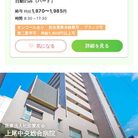
日勤のみ（パート）
1,870〜1,985
給与
時給
円
時間
8:30～17:30
オンコールあり
担当業務未経験可
ブランク可
第二新卒可
時給1,900円以上可
気になる
詳細を見る
医療法人社団愛友会
上尾中央総合病院