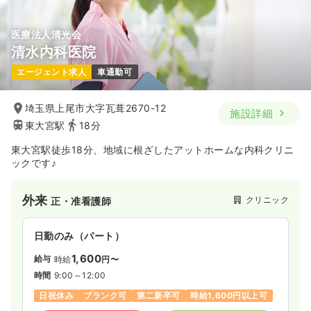
医療法人清光会
清水内科医院
エージェント求人
車通勤可
埼玉県上尾市大字瓦葺2670-12
施設詳細
東大宮駅
18分
東大宮駅徒歩18分、地域に根ざしたアットホームな内科クリニ
ックです♪
外来
クリニック
正・准看護師
日勤のみ（パート）
1,600
給与
時給
円〜
時間
9:00～12:00
日祝休み
ブランク可
第二新卒可
時給1,600円以上可