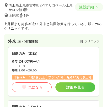
埼玉県上尾市宮本町2-1アリコベール上尾
施設詳細
サロン館1階
上尾駅
1分
上尾駅より徒歩30秒！外来と訪問診療を行っている、駅チカの
クリニックです。
外来
クリニック
正・准看護師
日勤のみ（常勤）
24.0
給与
万円〜
/月
※一例
時間
9:00～20:00
日祝休み
4週8休以上
ブランク可
月給24万円以上可
気になる
詳細を見る
日勤のみ（パート）