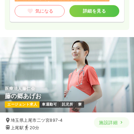
気になる
詳細を見る
医療法人藤仁会
藤の郷あげお
エージェント求人
車通勤可
託児所
寮
埼玉県上尾市二ツ宮897-4
施設詳細
上尾駅
20分