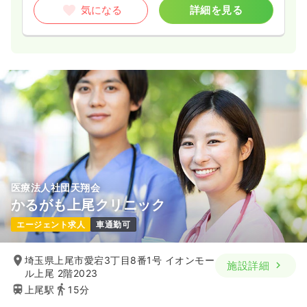
気になる
詳細を見る
医療法人社団天翔会
かるがも上尾クリニック
エージェント求人
車通勤可
埼玉県上尾市愛宕3丁目8番1号 イオンモー
施設詳細
ル上尾 2階2023
上尾駅
15分