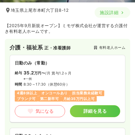
埼玉県上尾市本町六丁目8-12
施設詳細
【2025年9月新規オープン】ミモザ株式会社が運営する介護付
き有料老人ホームです。
介護・福祉系
有料老人ホーム
正・准看護師
日勤のみ（常勤）
35.2
給与
万円〜
/月
賞与1.2ヶ月
※一例
時間
8:30～17:30
（休憩60分）
4週8休以上
オンコールあり
担当業務未経験可
ブランク可
第二新卒可
月給35万円以上可
気になる
詳細を見る