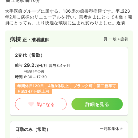
上尾駅
10分
大手医療グループに属する、186床の療養型病院です。平成23
年2月に病棟のリニューアルを行い、患者さまにとっても働く職
員にとっても、より快適な環境に生まれ変わりました。近隣の
急性期病院や介護施設と連携しながら、患者さまが安心して癌
終末期医療や早期のリハビリテーション、適切な看護が受けら
病棟
一般＋療養
正・准看護師
れるよう支援しております。
2交代（常勤）
29.2
給与
万円
/月
賞与3.4ヶ月
※経験5年の例
時間
8:30～17:30
年間休日120日
4週8休以上
ブランク可
第二新卒可
月給34万円以上可
気になる
詳細を見る
一時募集休止
日勤のみ（常勤）