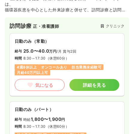
は、
循環器疾患を中心とした外来診療と併せて、訪問診療と訪問看
護に
力を入れているクリニックです。
訪問診療
クリニック
正・准看護師
このたび看護体制のさらなる充実を図るため、新しい看護スタ
ッフを募集することになりました。
日勤のみ（常勤）
訪問診療のご経験がない方もベテランスタッフが丁寧に指導し
ます。
25.0〜40.0
給与
万円
/月
賞与2回
分からないことはお気軽にご質問ください。
時間
8:30～17:30
（休憩60分）
あなたの今までの経験をぜひ当クリニックで活かしませんか？
4週8休以上
オンコールあり
担当業務未経験可
ご見学やご応募お待ちしております。
月給40万円以上可
気になる
詳細を見る
日勤のみ（パート）
1,800〜1,900
給与
時給
円
時間
8:30～17:30
（休憩60分）