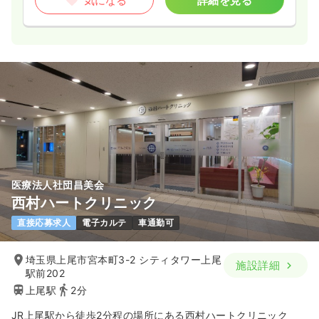
気になる
詳細を見る
医療法人社団昌美会
西村ハートクリニック
直接応募求人
電子カルテ
車通勤可
埼玉県上尾市宮本町3-2 シティタワー上尾
施設詳細
駅前202
上尾駅
2分
JR上尾駅から徒歩2分程の場所にある西村ハートクリニック