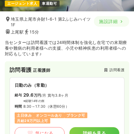
エージェント求人
車通勤可
43.7〜52.0
給与
万円
/月
賞与3.5ヶ月
※一例
時間
8:30～17:30
（休憩60分）
埼玉県上尾市弁財1-6-1 第2ふじみハイツ
施設詳細
1F
担当業務未経験可
月給40万円以上可
上尾駅
15分
気になる
詳細を見る
当センターは訪問看護では24時間体制を強化し在宅での末期療
養や難病の利用者様への支援、小児や精神疾患の利用者様への
対応もしています♪
訪問看護
訪問看護
正看護師
日勤のみ（常勤）
29.6
給与
万円
/月
賞与3.8ヶ月
※経験14年の例
時間
8:30～17:30
（休憩60分）
土日休み
オンコールあり
ブランク可
月給29万円以上可
気になる
詳細を見る