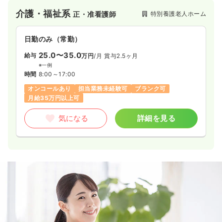
介護・福祉系
特別養護老人ホーム
正・准看護師
日勤のみ（常勤）
25.0〜35.0
給与
万円
/月
賞与2.5ヶ月
※一例
時間
8:00～17:00
オンコールあり
担当業務未経験可
ブランク可
月給35万円以上可
気になる
詳細を見る