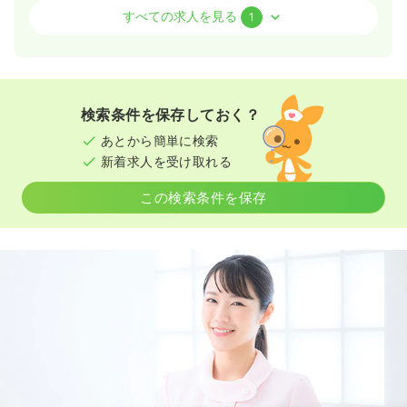
外来
一般病院
正・准看護師
すべての求人を見る
1
一時募集休止
日勤のみ（常勤）
23.3
給与
万円
/月
賞与4ヶ月
※経験3年の例
検索条件を保存しておく？
時間
8:30～17:30
あとから簡単に検索
日祝休み
年間休日120日
4週8休以上
ブランク可
新着求人を受け取れる
月給24万円以上可
この検索条件を保存
気になる
詳細を見る