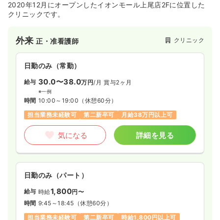
2020年12月にオープンしたイオンモール上尾店2Fに位置した
クリニックです。
外来
クリニック
正・准看護師
日勤のみ（常勤）
30.0〜38.0
給与
万円
/月
賞与2ヶ月
※一例
時間
10:00～19:00
（休憩60分）
担当業務未経験可
第二新卒可
月給38万円以上可
気になる
詳細を見る
日勤のみ（パート）
1,800
給与
時給
円〜
時間
9:45～18:45
（休憩60分）
担当業務未経験可
第二新卒可
時給1,800円以上可