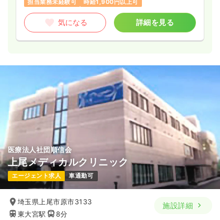
担当業務未経験可
時給1,900円以上可
気になる
詳細を見る
医療法人社団順信会
上尾メディカルクリニック
エージェント求人
車通勤可
埼玉県上尾市原市3133
施設詳細
東大宮駅
8分