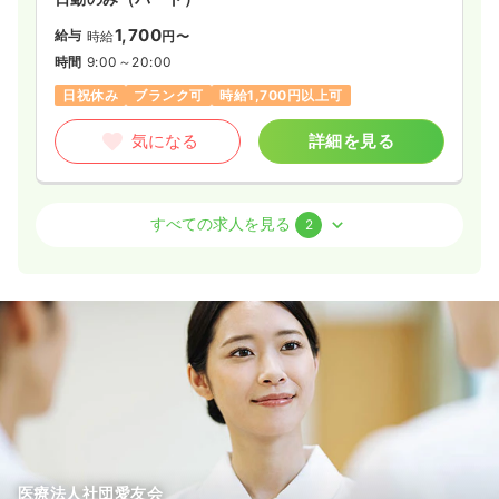
1,700
給与
時給
円〜
時間
9:00～20:00
日祝休み
ブランク可
時給1,700円以上可
気になる
詳細を見る
訪問診療
クリニック
正・准看護師
すべての求人を見る
2
一時募集休止
日勤のみ（常勤）
25.0
給与
万円〜
/月
※一例
時間
8:30～19:00
日祝休み
4週8休以上
ブランク可
月給25万円以上可
気になる
詳細を見る
医療法人社団愛友会