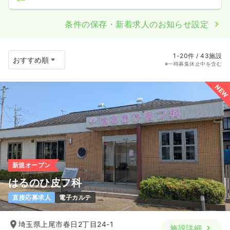
条件の保存・新着求人のお知らせ設定
1-20件 / 43施設
※一時募集休止中を含む
NEW
新規オープン
はるのひ皮フ科
直接応募求人
電子カルテ
埼玉県上尾市春日2丁目24-1
施設詳細