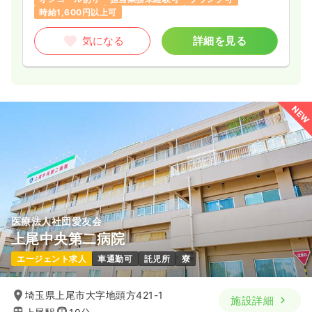
時給1,600円以上可
気になる
詳細を見る
NEW
医療法人社団愛友会
上尾中央第二病院
エージェント求人
車通勤可
託児所
寮
埼玉県上尾市大字地頭方421-1
施設詳細