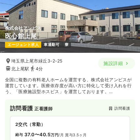
株式会社アンビス
医心館上尾
エージェント求人
車通勤可
寮
埼玉県上尾市緑丘3-2-25
施設詳細
北上尾駅
4分
全国に複数の有料老人ホームを運営する、株式会社アンビスが
運営しています。医療依存度が高い方に特化して受け入れを行
う、「医療施設型ホスピス」を運営しております。
医心館は、通常の介護施設では受け入れが困難ながんの末期状
態にある方、人工呼吸器を装着されている方や気管切開を受け
訪問看護
訪問看護
正看護師
ている方、神経変性疾患など特定疾患の方、入退院を繰り返さ
ざるを得ない方やお看取り対応の方などを積極的に受け入れら
れており、看護師・介護士による24時間365日の安心ケアを提
2交代（常勤）
供されている有料老人ホームです。地域の医療機関や薬局、介
護事業所と積極的に連携し、地域医療における“シェアリング病
37.0〜40.5
給与
万円
/月
賞与3.5ヶ月
床”として機能しています。