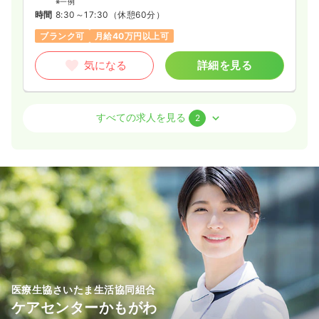
※一例
時間
8:30～17:30
（休憩60分）
ブランク可
月給40万円以上可
気になる
詳細を見る
その他
有料老人ホーム
正看護師
すべての求人を見る
2
日勤のみ（常勤）
43.7〜52.0
給与
万円
/月
賞与3.5ヶ月
※一例
時間
8:30～17:30
（休憩60分）
担当業務未経験可
月給40万円以上可
気になる
詳細を見る
医療生協さいたま生活協同組合
ケアセンターかもがわ
日勤のみ（契約社員）