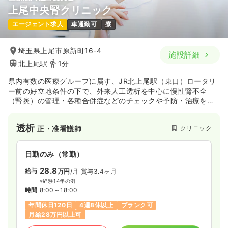
上尾中央腎クリニック
一時募集休止
日勤のみ（パート）
エージェント求人
車通勤可
寮
1,700〜1,800
給与
時給
円
時間
8:30～19:30
埼玉県上尾市原新町16-4
施設詳細
日祝休み
ブランク可
時給1,800円以上可
北上尾駅
1分
気になる
詳細を見る
県内有数の医療グループに属す、JR北上尾駅（東口）ロータリ
ー前の好立地条件の下で、外来人工透析を中心に慢性腎不全
（腎炎）の管理・各種合併症などのチェックや予防・治療を行
っているクリニックです。
透析
クリニック
正・准看護師
日勤のみ（常勤）
28.8
給与
万円
/月
賞与3.4ヶ月
※経験14年の例
時間
8:00～18:00
年間休日120日
4週8休以上
ブランク可
月給28万円以上可