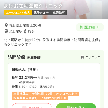
あげお在宅医療クリニック
エージェント求人
電子カルテ
車通勤可
埼玉県上尾市上20-8
施設詳細
北上尾駅
13分
北上尾駅から徒步12分に位置する訪問診療・訪問看護を提供す
るクリニックです
訪問診療
クリニック
正看護師
日勤のみ（常勤）
32.2
給与
万円〜
/月
賞与4ヶ月
※経験5年の例
時間
8:30～17:30
（休憩60分）
土日祝休み
年間休日120日
オンコールあり
担当業務未経験可
月給32万円以上可