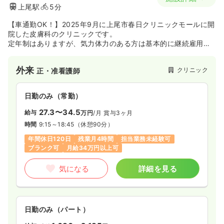
上尾駅
5分
【車通勤OK！】2025年9月に上尾市春日クリニックモールに開
院した皮膚科のクリニックです。
定年制はありますが、気力体力のある方は基本的に継続雇用い
たします。
まだまだ成長の過程のクリニックです。一緒にクリニックの企
外来
クリニック
正・准看護師
業風土を作り上げていきませんか？
日勤のみ（常勤）
27.3〜34.5
給与
万円
/月
賞与3ヶ月
時間
9:15～18:45
（休憩90分）
年間休日120日
残業月4時間
担当業務未経験可
ブランク可
月給34万円以上可
気になる
詳細を見る
日勤のみ（パート）