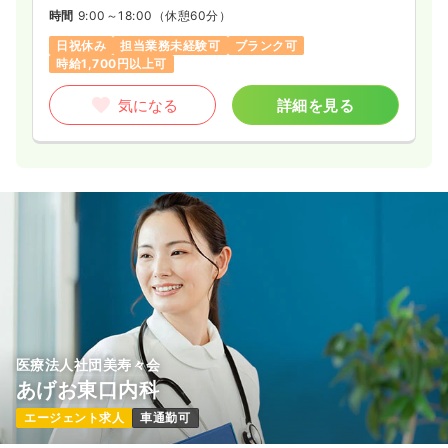
時間
9:00～18:00
（休憩60分）
日祝休み
担当業務未経験可
ブランク可
時給1,700円以上可
気になる
詳細を見る
医療法人社団美寿々会
あげお東口内科
エージェント求人
車通勤可