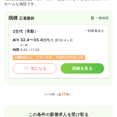
ホームな病院です。
病棟
一般病院
正看護師
一時募集休止
2交代（常勤）
32.4〜35.4
給与
万円
/月
賞与2.4ヶ月
※一例
時間
8:45～17:00
4週8休以上
ブランク可
月給35万円以上可
気になる
詳細を見る
11
1~11件（全
件）
この条件の新着求人を受け取る