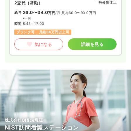
一時募集休止
2交代（常勤）
26.0〜34.0
給与
万円
/月
賞与60.0〜90.0万円
※一例
時間
8:45～17:00
ブランク可
月給34万円以上可
気になる
詳細を見る
株式会社Office堀江
NIST訪問看護ステーション