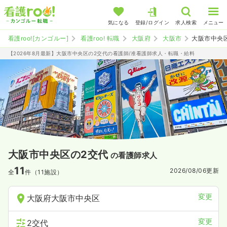
気になる
登録/ログイン
求人検索
メニュー
看護roo![カンゴルー]
看護roo! 転職
大阪府
大阪市
大阪市中央
【2026年8月最新】大阪市中央区の2交代の看護師/准看護師求人・転職・給料
大阪市中央区の2交代
の看護師求人
11
2026/08/06
更新
全
件（11施設）
変更
大阪府大阪市中央区
変更
2交代