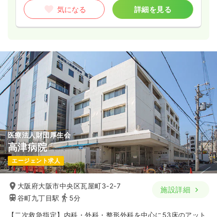
気になる
詳細を見る
医療法人財団厚生会
高津病院
エージェント求人
大阪府大阪市中央区瓦屋町3-2-7
施設詳細
谷町九丁目駅
5分
【二次救急指定】内科・外科・整形外科を中心に53床のアット