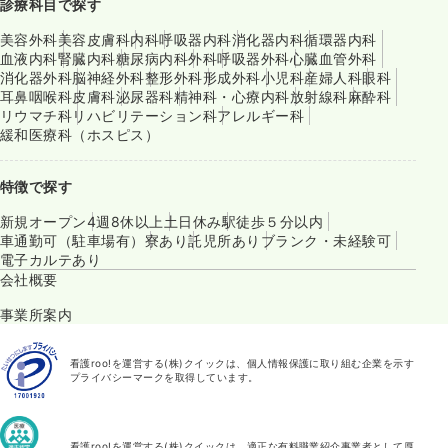
診療科目で探す
美容外科
美容皮膚科
内科
呼吸器内科
消化器内科
循環器内科
血液内科
腎臓内科
糖尿病内科
外科
呼吸器外科
心臓血管外科
消化器外科
脳神経外科
整形外科
形成外科
小児科
産婦人科
眼科
耳鼻咽喉科
皮膚科
泌尿器科
精神科・心療内科
放射線科
麻酔科
リウマチ科
リハビリテーション科
アレルギー科
緩和医療科（ホスピス）
特徴で探す
新規オープン
4週8休以上
土日休み
駅徒歩５分以内
車通勤可（駐車場有）
寮あり
託児所あり
ブランク・未経験可
電子カルテあり
会社概要
事業所案内
看護roo!を運営する(株)クイックは、個人情報保護に取り組む企業を示す
プライバシーマークを取得しています。
看護roo!を運営する(株)クイックは、適正な有料職業紹介事業者として厚