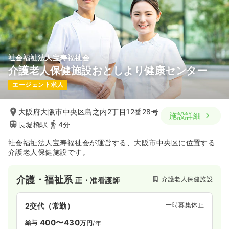
社会福祉法人宝寿福祉会
介護老人保健施設おとしより健康センター
エージェント求人
大阪府大阪市中央区島之内2丁目12番28号
施設詳細
長堀橋駅
4分
社会福祉法人宝寿福祉会が運営する、大阪市中央区に位置する
介護老人保健施設です。
介護・福祉系
介護老人保健施設
正・准看護師
一時募集休止
2交代（常勤）
400〜430
給与
万円
/年