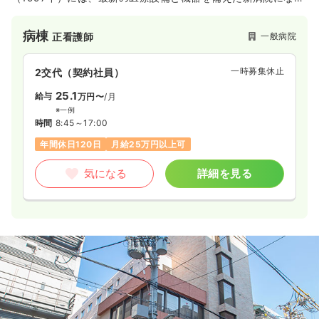
ました。
病棟
一般病院
正看護師
一時募集休止
2交代（契約社員）
25.1
給与
万円〜
/月
※一例
時間
8:45～17:00
年間休日120日
月給25万円以上可
気になる
詳細を見る