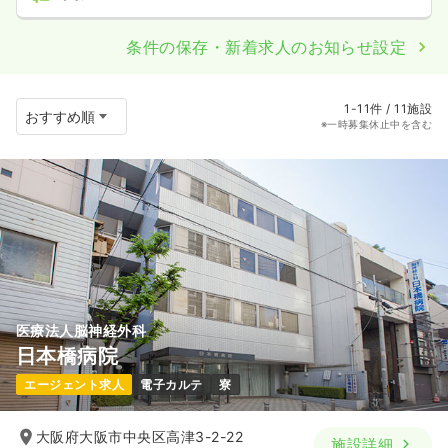
条件の保存・新着求人のお知らせ設定
1-11件 / 11施設
※一時募集休止中を含む
医療法人脳神経外科
日本橋病院
エージェント求人
電子カルテ
寮
大阪府大阪市中央区高津3-2-22
施設詳細