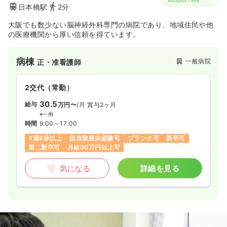
日本橋駅
2分
大阪でも数少ない脳神経外科専門の病院であり、地域住民や他
の医療機関から厚い信頼を得ています。
病棟
一般病院
正・准看護師
2交代（常勤）
30.5
給与
万円〜
/月
賞与2ヶ月
※一例
時間
9:00～17:00
4週8休以上
担当業務未経験可
ブランク可
新卒可
第二新卒可
月給30万円以上可
気になる
詳細を見る