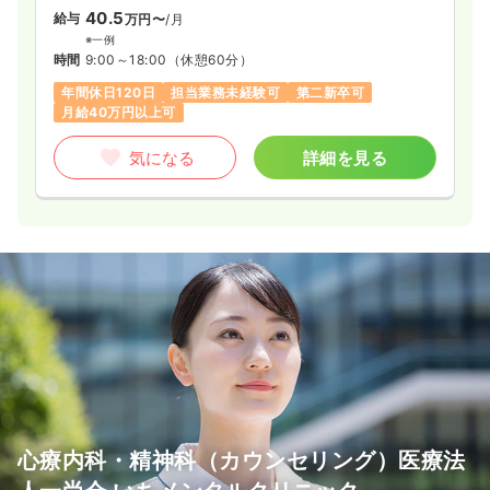
40.5
給与
万円〜
/月
※一例
時間
9:00～18:00
（休憩60分）
年間休日120日
担当業務未経験可
第二新卒可
月給40万円以上可
気になる
詳細を見る
心療内科・精神科（カウンセリング）医療法