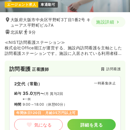
エージェント求人
車通勤可
大阪府大阪市中央区平野町3丁目1番2号 キ
施設詳細
ューアス平野町ビル7A
北浜駅
9分
≪NIST訪問看護ステーション≫
株式会社Office堀江が運営する、施設内訪問看護を主軸とした
訪問看護ステーションです。施設に入居されている利用者様の
もとへ訪問し、胃瘻やカテーテル管理などの医療処置から自立
支援まで、幅広いケアを通じて療養生活を支えています。
訪問看護
訪問看護
正看護師
一時募集休止
2交代（常勤）
35.0
給与
万円〜
/月
賞与2回
※一例
時間
9:00～18:00
（休憩60分）
年間休日120日
月給35万円以上可
気になる
詳細を見る