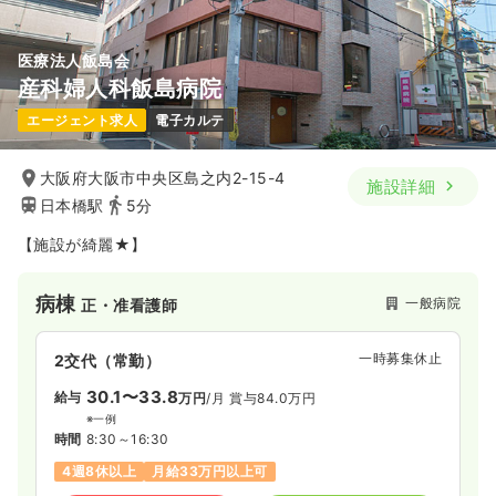
医療法人飯島会
産科婦人科飯島病院
エージェント求人
電子カルテ
大阪府大阪市中央区島之内2-15-4
施設詳細
日本橋駅
5分
【施設が綺麗★】
病棟
一般病院
正・准看護師
一時募集休止
2交代（常勤）
30.1〜33.8
給与
万円
/月
賞与84.0万円
※一例
時間
8:30～16:30
4週8休以上
月給33万円以上可