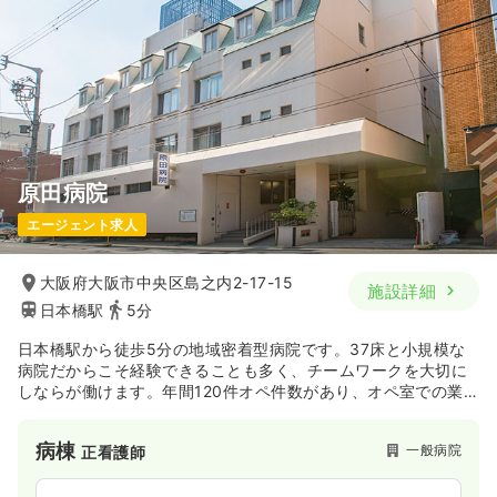
原田病院
エージェント求人
大阪府大阪市中央区島之内2-17-15
施設詳細
日本橋駅
5分
日本橋駅から徒歩5分の地域密着型病院です。37床と小規模な
病院だからこそ経験できることも多く、チームワークを大切に
しならが働けます。年間120件オペ件数があり、オペ室での業
務を経験することも可能です。
病棟
一般病院
正看護師