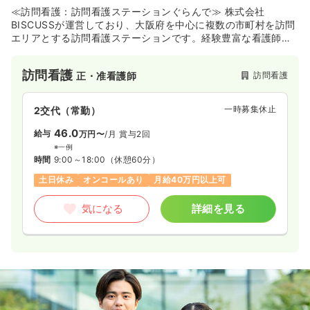
≪訪問看護：訪問看護ステーションぐらんで≫ 株式会社
BISCUSSが運営しており、大阪府を中心に複数の市町村を訪問
エリアとする訪問看護ステーションです。経験豊富な看護師に
加え、作業療法士や言語聴覚士、理学療法士も在籍しており、
利用者さんの心の声に寄り添った丁寧な支援を心がけていま
訪問看護
訪問看護
正・准看護師
す。全従業員が精神科訪問看護に関する研修を受講しており、
精神科の経験も豊富なため、専門性の高いケアを実践したい方
におすすめです。エンドオブライフケアやリハビリテーション
一時募集休止
2交代（常勤）
看護など、幅広いサービスを提供しているのも特徴です。
46.0
給与
万円〜
/月
賞与2回
※一例
時間
9:00～18:00
（休憩60分）
土日休み
オンコールあり
月給40万円以上可
気になる
詳細を見る