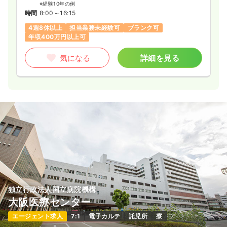
※経験10年の例
時間
8:00～16:15
4週8休以上
担当業務未経験可
ブランク可
年収400万円以上可
気になる
詳細を見る
独立行政法人国立病院機構
大阪医療センター
エージェント求人
7:1
電子カルテ
託児所
寮