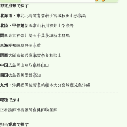
都道府県で探す
北海道・東北
北海道
青森
岩手
宮城
秋田
山形
福島
北陸・甲信越
新潟
富山
石川
福井
山梨
長野
関東
東京
神奈川
埼玉
千葉
茨城
栃木
群馬
東海
愛知
岐阜
静岡
三重
関西
大阪
京都
兵庫
滋賀
奈良
和歌山
中国
広島
岡山
鳥取
島根
山口
四国
徳島
香川
愛媛
高知
九州・沖縄
福岡
佐賀
長崎
熊本
大分
宮崎
鹿児島
沖縄
職種で探す
正看護師
准看護師
保健師
助産師
担当業務で探す