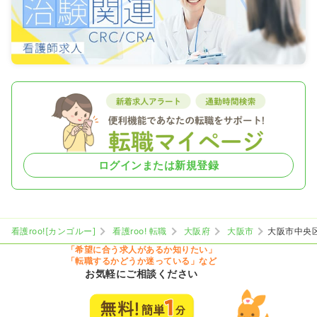
ログインまたは新規登録
看護roo![カンゴルー]
看護roo! 転職
大阪府
大阪市
大阪市中央
「希望に合う求人があるか知りたい」
「転職するかどうか迷っている」など
お気軽にご相談ください