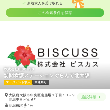
新着求人を受け取れる
この検索条件を保存
株式会社BISCUSS
訪問看護ステーションぐらんで北大阪
エージェント求人
車通勤可
大阪府大阪市中央区南船場１丁目１１−９
施設詳細
長堀安田ビル 6F
長堀橋駅
1分