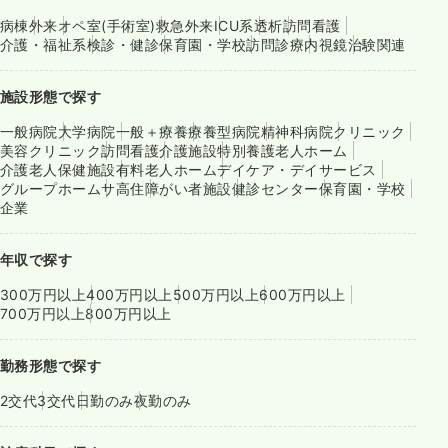
病棟
外来
オペ室(手術室)
救急外来
ICU系
透析
訪問看護
介護・福祉系
検診・健診
保育園・学校
訪問診療
内視鏡
治験関連
施設形態で探す
一般病院
大学病院
一般＋療養
療養型病院
精神科病院
クリニック
美容クリニック
訪問看護
介護施設
特別養護老人ホーム
介護老人保健施設
有料老人ホーム
デイケア・デイサービス
グループホーム
サ高住
障がい者施設
健診センター
保育園・学校
企業
年収で探す
300万円以上
400万円以上
500万円以上
600万円以上
700万円以上
800万円以上
勤務形態で探す
2交代
3交代
日勤のみ
夜勤のみ