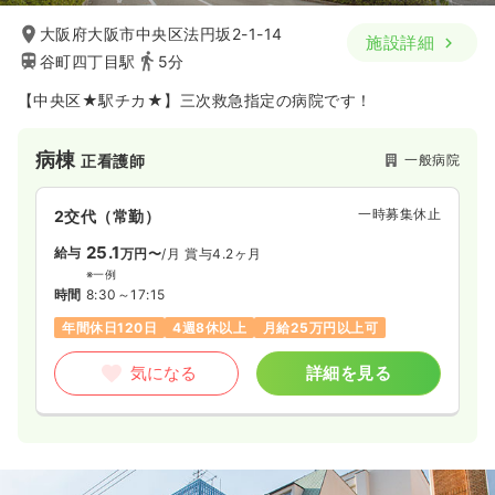
大阪府大阪市中央区法円坂2-1-14
施設詳細
谷町四丁目駅
5分
【中央区★駅チカ★】三次救急指定の病院です！
病棟
一般病院
正看護師
一時募集休止
2交代（常勤）
25.1
給与
万円〜
/月
賞与4.2ヶ月
※一例
時間
8:30～17:15
年間休日120日
4週8休以上
月給25万円以上可
気になる
詳細を見る