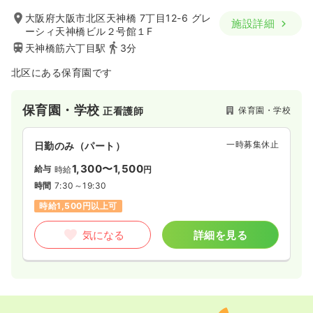
31.9
給与
万円
/月
賞与4.2ヶ月
大阪府大阪市北区天神橋 7丁目12-6 グレ
施設詳細
※経験3年の例
ーシィ天神橋ビル２号館１F
時間
8:25～16:55
（休憩60分）
天神橋筋六丁目駅
3分
月給36万円以上可
北区にある保育園です
気になる
詳細を見る
保育園・学校
保育園・学校
正看護師
一時募集休止
日勤のみ（パート）
1,300〜1,500
給与
時給
円
時間
7:30～19:30
時給1,500円以上可
気になる
詳細を見る