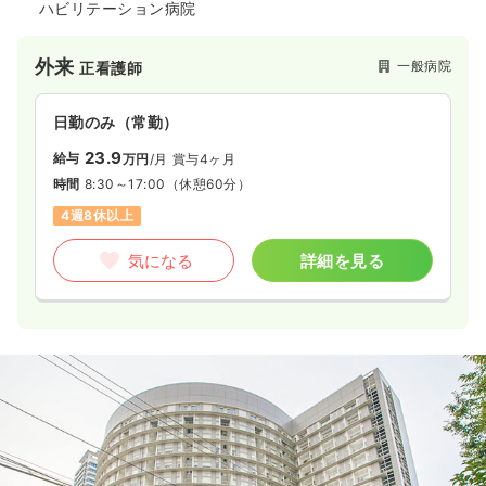
ハビリテーション病院
外来
一般病院
正看護師
日勤のみ（常勤）
23.9
給与
万円
/月
賞与4ヶ月
時間
8:30～17:00
（休憩60分）
4週8休以上
気になる
詳細を見る